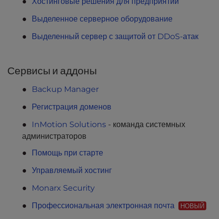
Хостинговые решения для предприятий
l
i
Выделенное серверное оборудование
t
Выделенный сервер с защитой от DDoS-атак
y
s
y
Сервисы и аддоны
s
t
Backup Manager
e
m
Регистрация доменов
.
InMotion Solutions
- команда системных
администраторов
Помощь при старте
Управляемый хостинг
Monarx Security
Профессиональная электронная почта
НОВЫЙ