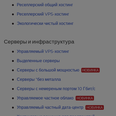
t
Реселлерский общий хостинг
e
i
Реселлерский VPS-хостинг
n
c
Экологически чистый хостинг
l
u
d
Серверы и инфраструктура
e
Управляемый VPS-хостинг
s
a
Выделенные серверы
n
a
Серверы с большой мощностью
НОВИНКА
c
Серверы "без металла
c
e
Серверы с немереным портом 10 Гбит/с
s
s
Управляемое частное облако
НОВИНКА
i
Управляемый частный дата-центр
НОВИНКА
b
i