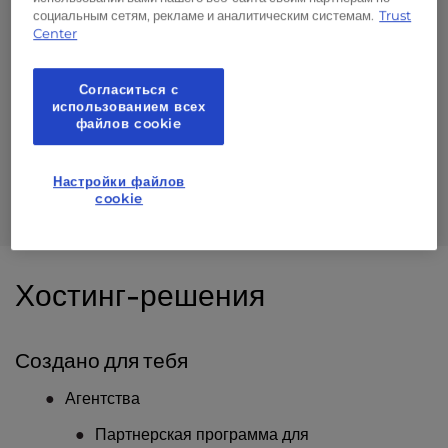
социальным сетям, рекламе и аналитическим системам.
Trust
WordPress из Figma в WordPress
Center
SEO для WordPress
Согласиться с
Оптимизация скорости работы WordPress
использованием всех
файлов cookie
Планы технического обслуживания
Ремонт взломанного сайта
Настройки файлов
cookie
Дев-часы
Хостинг-решения
Создано для тебя
Агентства
Партнерская программа для