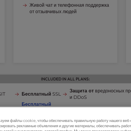
Живой чат и телефонная поддержка
от отзывчивых людей
INCLUDED IN ALL PLANS:
Защита от
вредоносных п
GIT
Бесплатный
SSL
и DDoS
Бесплатный
Бесплатные
почтовые акк
домен
cPanel
(стоимостью 23
зуем файлы cookie, чтобы обеспечивать правильную работу нашего веб-
доллара в год)
зировать рекламные объявления и другие материалы, обеспечивать рабо