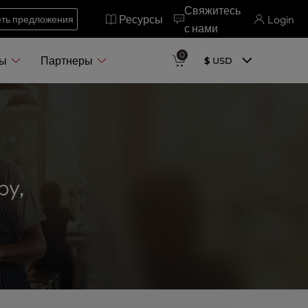
Свяжитесь
Ресурсы
Login
ть предложения
с нами
0
ры
Партнеры
$
USD
by,