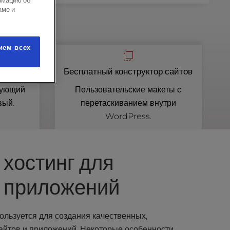
рмацию об
аме и
ием всех
н
Бесплатный конструктор сайтов
вующий
Пользовательские макеты с
вый.
перетаскиванием внутри
WordPress.
хостинг для
и приложений
ользуется для создания качественных,
айтов и приложений. Некоторые особенности