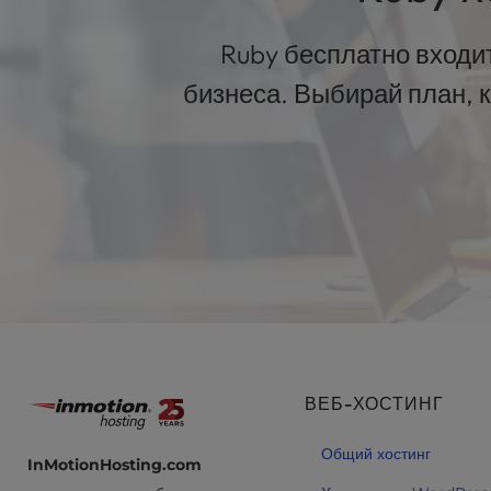
u
s
Ruby бесплатно входи
i
n
бизнеса. Выбирай план, к
g
a
s
c
r
e
e
n
r
e
a
d
e
ВЕБ-ХОСТИНГ
r
;
Общий хостинг
P
InMotionHosting.com
r