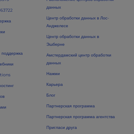
данных
763722
Центр обработки данных в Лос-
ержка
Анджелесе
жки
Центр обработки данных в
Эшберне
 поддержка
Амстердамский центр обработки
данных
ебники
Нажми
tions
Карьера
хостинг
Блог
тов
Партнерская программа
ами
Партнерская программа агентства
Пригласи друга