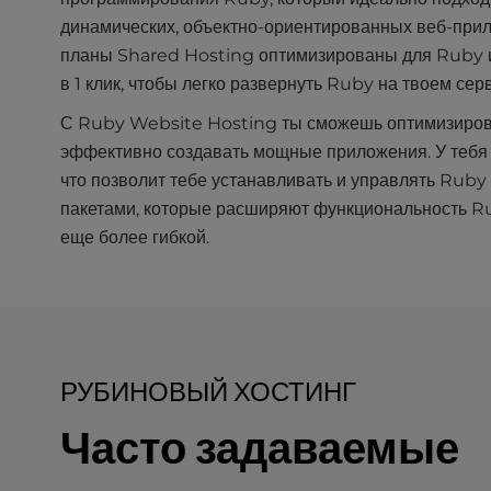
b
s
динамических, объектно-ориентированных веб-пр
i
планы Shared Hosting оптимизированы для Ruby 
t
в 1 клик, чтобы легко развернуть Ruby на твоем сер
e
t
С Ruby Website Hosting ты сможешь оптимизирова
o
эффективно создавать мощные приложения. У тебя т
p
что позволит тебе устанавливать и управлять Rub
e
пакетами, которые расширяют функциональность Ru
o
еще более гибкой.
p
l
e
w
i
t
РУБИНОВЫЙ ХОСТИНГ
h
v
Часто задаваемые
i
s
u