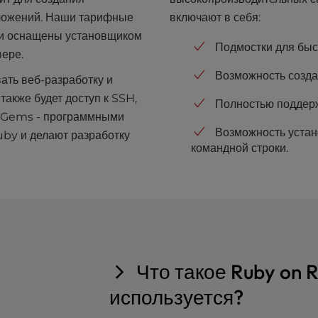
иложений. Наши тарифные
включают в себя:
и оснащены установщиком
Подмостки для быс
вере.
Возможность создат
ть веб-разработку и
акже будет доступ к SSH,
Полностью поддерж
y Gems - программными
Возможность уста
by и делают разработку
командной строки.
Что такое Ruby on R
используется?