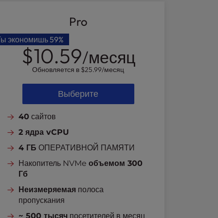
Pro
Ты экономишь
59%
$10.59
/месяц
Обновляется в
$25.99
/месяц
Выберите
40
сайтов
2 ядра vCPU
4 ГБ
ОПЕРАТИВНОЙ ПАМЯТИ
Накопитель NVMe
объемом 300
Гб
Неизмеряемая
полоса
пропускания
~ 500 тысяч
посетителей в месяц