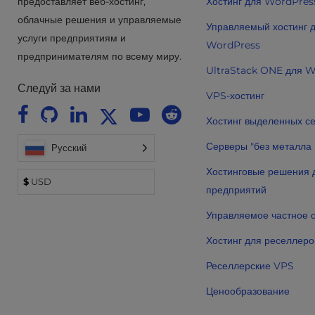
предоставляет веб-хостинг,
Хостинг для WordPres
e
облачные решения и управляемые
Управляемый хостинг 
s
услуги предприятиям и
s
WordPress
предпринимателям по всему миру.
C
UltraStack ONE для 
o
Следуй за нами
n
VPS-хостинг
t
Хостинг выделенных с
r
o
Серверы "без металла
Русский
l
-
Хостинговые решения 
$
USD
F
предприятий
1
0
Управляемое частное 
t
Хостинг для реселлеро
o
o
Реселлерские VPS
p
Ценообразование
e
n