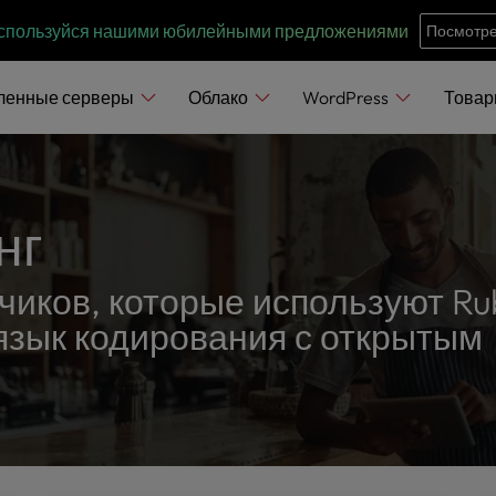
e
n
воспользуйся нашими юбилейными предложениями
Посмотре
r
e
ленные серверы
Облако
WordPress
Това
a
d
e
r
нг
s
чиков, которые используют Ru
язык кодирования с открытым