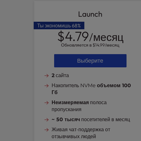
t
e
Launch
i
n
Ты экономишь
68%
c
$4.79
/месяц
l
u
Обновляется в
$14.99
/месяц
d
e
Выберите
s
a
2
сайта
n
a
Накопитель NVMe
объемом 100
c
Гб
c
Неизмеряемая
полоса
e
пропускания
s
s
~ 50 тысяч
посетителей в месяц
i
Живая чат-поддержка от
b
отзывчивых людей
i