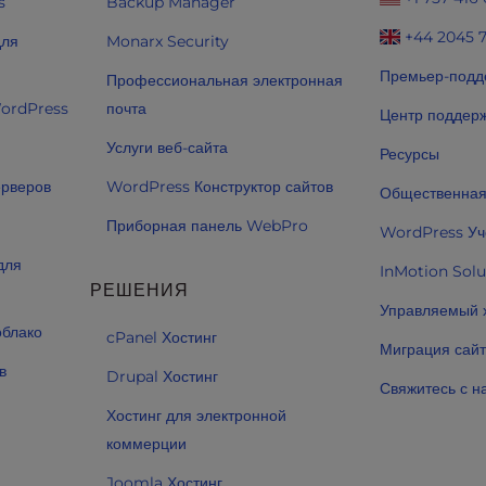
s
Backup Manager
+44 2045 
для
Monarx Security
Премьер-подд
Профессиональная электронная
WordPress
почта
Центр поддер
Услуги веб-сайта
Ресурсы
ерверов
WordPress Конструктор сайтов
Общественная
Приборная панель WebPro
WordPress Уч
для
InMotion Solu
РЕШЕНИЯ
Управляемый 
облако
cPanel Хостинг
Миграция сай
в
Drupal Хостинг
Свяжитесь с н
Хостинг для электронной
коммерции
Joomla Хостинг