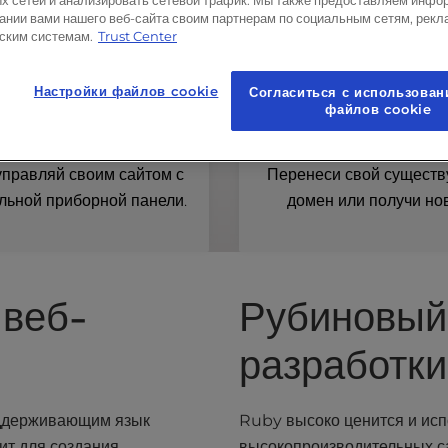
х сетей и анализировать сетевой трафик. Мы также предоставляем инфо
ании вами нашего веб-сайта своим партнерам по социальным сетям, рекл
ским системам.
Trust Center
Настройки файлов cookie
Согласиться с использован
файлов cookie
Panel В комплекте
Свободный доме
управляй своим сайтом с
Перенеси свой сущест
льной приборной панели.
домен или получи но
 веб-
Рубиновый 
разработк
поддерживающим язык
Ruby высоко ценится и исп
ит для создания
высокопроизводительных с