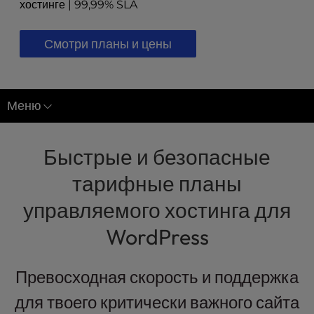
хостинге | 99,99% SLA
l
i
t
Смотри планы и цены
y
s
y
s
Меню
t
Управляемый хостинг для WordPress
e
m
Быстрые и безопасные
Оптимизация PageSpeed
.
тарифные планы
Исследования случаев
управляемого хостинга для
Программа агентства
WordPress
Превосходная скорость и поддержка
для твоего критически важного сайта