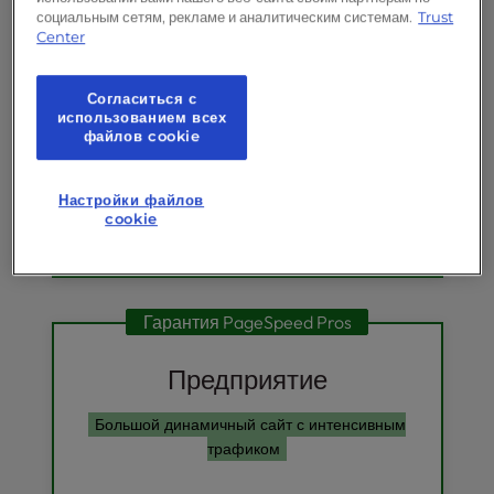
Среда разработки
социальным сетям, рекламе и аналитическим системам.
Trust
Center
Окружение игровой площадки
PageSpeed Pros Оптимизация
сайта с помощью
W3 Total Cache
Согласиться с
использованием всех
Pro
файлов cookie
Оценка состояния здоровья на
участке
Настройки файлов
Восстановление после катастрофы
cookie
Гарантия PageSpeed Pros
Предприятие
Большой динамичный сайт с интенсивным
трафиком