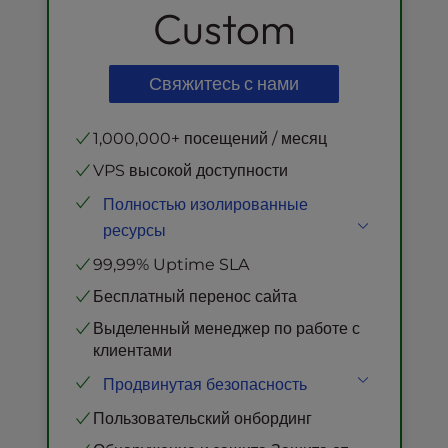
Custom
Свяжитесь с нами
1,000,000+ посещений / месяц
VPS высокой доступности
Полностью изолированные
ресурсы
NVMe SSD
Хранение
99,99% Uptime SLA
Виртуальные процессоры
Бесплатный перенос сайта
Неограниченная пропускная
Выделенный менеджер по работе с
способность
клиентами
NGINX Обратный прокси
Продвинутая безопасность
Кэширование объектов Redis
Бесплатный SSL и выделенный IP
Выделенный пул кэша оперативного
Пользовательский онбординг
кода
Единая аутентификация