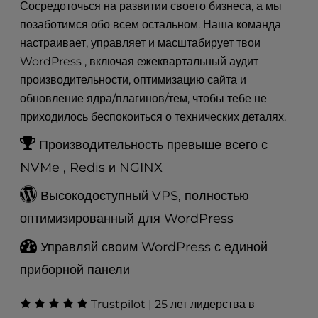
t
Сосредоточься на развитии своего бизнеса, а мы
e
позаботимся обо всем остальном. Наша команда
i
настраивает, управляет и масштабирует твои
n
WordPress , включая ежеквартальный аудит
c
l
производительности, оптимизацию сайта и
u
обновление ядра/плагинов/тем, чтобы тебе не
d
приходилось беспокоиться о технических деталях.
e
s
Производительность превыше всего с
a
NVMe , Redis и NGINX
n
a
Высокодоступный VPS, полностью
c
оптимизированный для WordPress
c
e
Управляй своим WordPress с единой
s
s
приборной панели
i
b
Trustpilot | 25 лет лидерства в
i