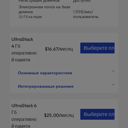
Регистрация доменов
Доступно
Электронная почта на базе
домена
1,99$/мес/
пользователь
20 Гб на ящик
UltraStack
4 Гб
Выберите план
$16.67
/месяц
оперативно
й памяти
Основные характеристики
4 виртуальных
Вычислительная мощность
процессора
Интегрированные решения
ОПЕРАТИВНАЯ ПАМЯТЬ
Миграция сайта в белых
4 ГБ
перчатках
$199
NVMe Хранение
150 ГБ
UltraStack 6
Регистрация доменов
Доступно
Пропускная способность
3 ТБ
Гб
Электронная почта на базе
Выберите план
$25.00
/месяц
домена
1,99$/мес/
Рабочие PHP
15
оперативно
пользователь
20 Гб на ящик
Оптимизированный серверный
й памяти