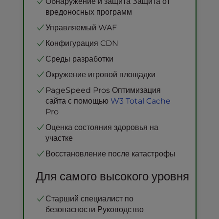
Обнаружение и защита Защита от
Выделенные работники PHP
Пользовательские правила брандмауэра
вредоносных программ
Modsec
Управляемый WAF
Corero Защита от DDoS
Конфигурация CDN
Усиление безопасности
Среды разработки
Окружение игровой площадки
PageSpeed Pros Оптимизация
сайта с помощью
W3 Total Cache
Pro
Оценка состояния здоровья на
участке
Восстановление после катастрофы
Для самого высокого уровня
Старший специалист по
безопасности Руководство