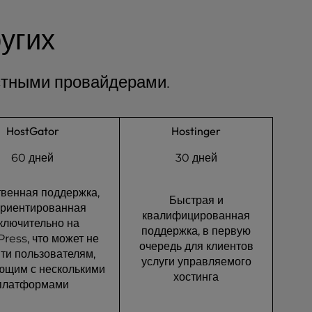
угих
естными провайдерами.
HostGator
Hostinger
60 дней
30 дней
твенная поддержка,
Быстрая и
ориентированная
квалифицированная
ключительно на
поддержка, в первую
ress, что может не
очередь для клиентов
ти пользователям,
услуги управляемого
ющим с несколькими
хостинга
платформами