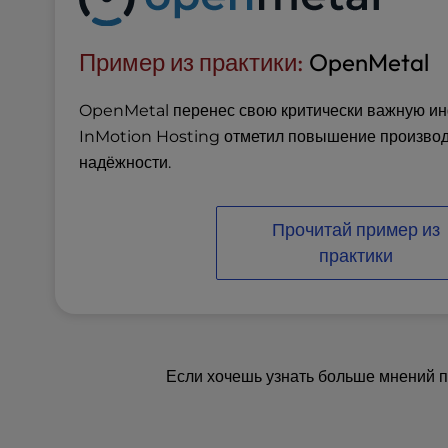
u
s
i
Пример из практики:
OpenMetal
n
g
OpenMetal перенес свою критически важную ин
a
InMotion Hosting отметил повышение производ
s
c
надёжности.
r
e
e
Прочитай пример из
n
практики
r
e
a
d
e
Если хочешь узнать больше мнений п
r
;
P
r