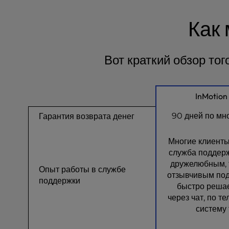
e
Как
s
s
C
o
Вот краткий обзор то
n
t
r
InMotion
o
l
90 дней по мн
Гарантия возврата денег
-
F
Многие клиенты
1
служба поддерж
0
дружелюбным, 
t
Опыт работы в службе
отзывчивым под
o
поддержки
быстро реша
o
через чат, по т
p
систему 
e
n