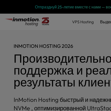
P
Перейти
Отпразднуй 25-летие вместе с нами — 
l
к
e
содержимому
a
VPS
Hosting
Выде
s
e
n
o
INMOTION HOSTING 2026
t
e
Производительно
:
T
поддержка и реа
h
i
результаты клиен
s
w
e
b
InMotion Hosting быстрый и надежн
s
i
NVMe , оптимизированной UltraSta