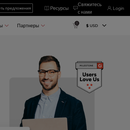
Свяжитесь
Ресурсы
Login
ть предложения
с нами
0
ры
Партнеры
$
USD