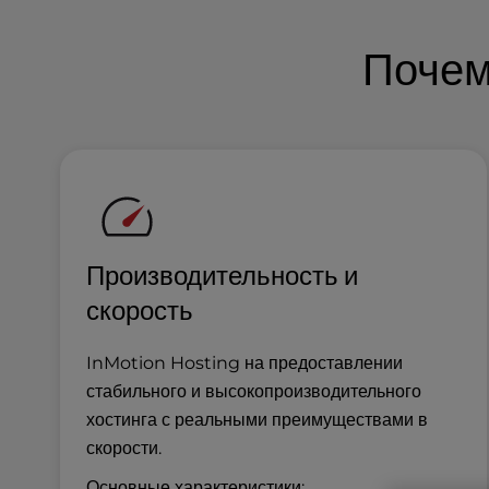
l
i
Почем
t
y
s
y
s
t
e
m
.
Производительность и
P
скорость
r
e
s
InMotion Hosting на предоставлении
s
стабильного и высокопроизводительного
C
хостинга с реальными преимуществами в
o
скорости.
n
t
Основные характеристики: