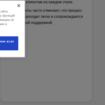
и помогает клиентам на каждом этапе.
Наши клиенты часто отмечают, что процесс
сайта,
ту функций
перехода проходит легко и сопровождается
рмацию об
качественной поддержкой.
аме и
ием всех