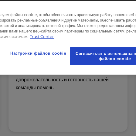
хостингом, в том числе:
WordPress
зуем файлы cookie, чтобы обеспечивать правильную работу нашего веб-
зировать рекламные объявления и другие материалы, обеспечивать рабо
cPanel
х сетей и анализировать сетевой трафик. Мы также предоставляем инфо
ании вами нашего веб-сайта своим партнерам по социальным сетям, рекл
Настройка электронной почты
ским системам.
Trust Center
Основные способы устранения
неполадок
Настройки файлов cookie
Согласиться с использован
файлов cookie
Служба поддержки работает круглосуточно, и
клиенты постоянно отмечают
доброжелательность и готовность нашей
команды помочь.