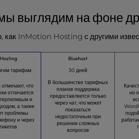
 мы выглядим на фоне др
го, как InMotion Hosting с другими изв
 Hosting
Bluehost
огим тарифам
30 дней
В большинстве тарифных
 отмечают, что
Качес
планов поддержка
ки отличается
но 
предоставляется только
терпеливым и
ис
через чат, что может
ходом, а также
WordP
показаться
ет проблемы
подой
недостаточным при
елефону и через
работа
решении сложных
тикетов
вопросов