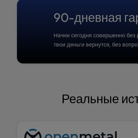
a
l
90-дневная га
d
i
s
Начни сегодня совершенно без 
a
твои деньги вернутся, без вопро
b
i
l
i
t
i
e
s
Реальные ист
w
h
o
a
r
e