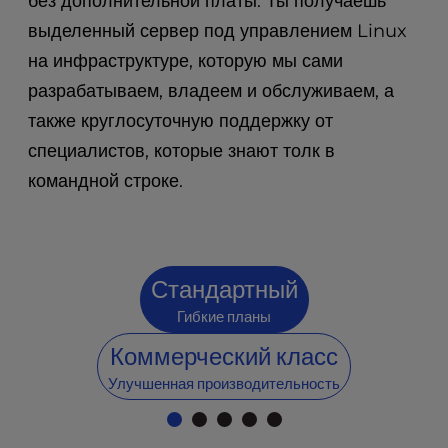
без дополнительной платы. Ты получаешь
t
e
выделенный сервер под управлением Linux
i
на инфраструктуре, которую мы сами
n
разрабатываем, владеем и обслуживаем, а
c
l
также круглосуточную поддержку от
u
специалистов, которые знают толк в
d
e
командной строке.
s
a
n
a
Стандартный
c
c
Гибкие планы
e
Коммерческий класс
s
s
Улучшенная производительность
i
b
i