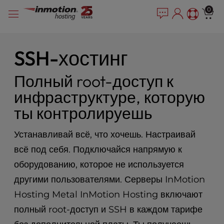
P
Перейти
e
0
l
a
к
e
d
содержимому
e
a
r
s
SSH-хостинг
s
e
n
Полный root-доступ к
o
инфраструктуре, которую
t
e
ты контролируешь
:
T
Устанавливай всё, что хочешь. Настраивай
h
i
всё под себя. Подключайся напрямую к
s
оборудованию, которое не используется
w
другими пользователями. Серверы InMotion
e
b
Hosting Metal InMotion Hosting включают
s
полный root-доступ и SSH в каждом тарифе
i