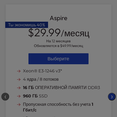
l
i
t
Aspire
y
Ты экономишь
40%
s
$29.99
/месяц
y
s
На 12 месяцев
t
Обновляется в
$49.99
/месяц
e
m
Выберите
.
Xeon® E3-1246 v3*
4 ядра / 8 потоков
16 ГБ
ОПЕРАТИВНОЙ ПАМЯТИ DDR3
960 ГБ
SSD
❮
❯
Пропускная способность без учета
1
Гбит/с