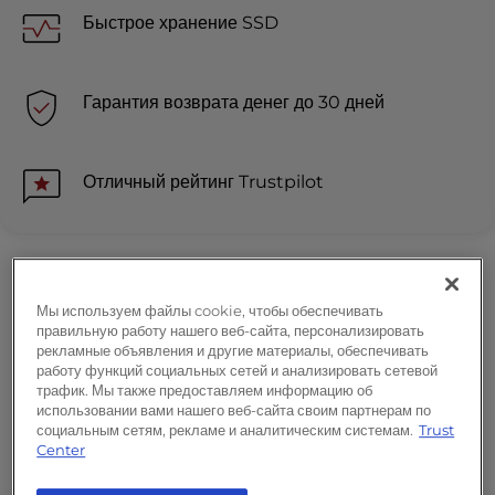
Быстрое хранение SSD
Гарантия возврата денег до 30 дней
Отличный рейтинг Trustpilot
Что на самом деле дает тебе
Мы используем файлы cookie, чтобы обеспечивать
доступ по SSH
правильную работу нашего веб-сайта, персонализировать
рекламные объявления и другие материалы, обеспечивать
работу функций социальных сетей и анализировать сетевой
трафик. Мы также предоставляем информацию об
SSH — это криптографический сетевой протокол,
использовании вами нашего веб-сайта своим партнерам по
социальным сетям, рекламе и аналитическим системам.
Trust
позволяющий безопасно управлять серверами через
Center
незащищенную сеть. Большинство хостинг-
провайдеров предоставляют ограниченный доступ к