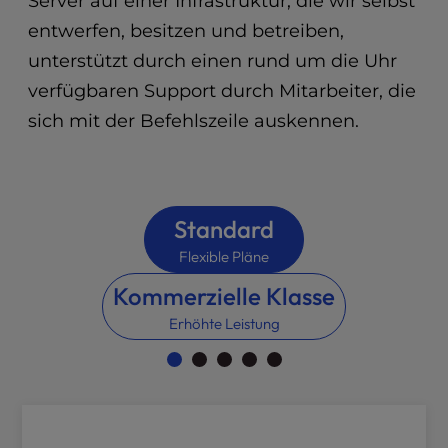
Server auf einer Infrastruktur, die wir selbst
t
e
entwerfen, besitzen und betreiben,
i
unterstützt durch einen rund um die Uhr
n
verfügbaren Support durch Mitarbeiter, die
c
l
sich mit der Befehlszeile auskennen.
u
d
e
s
a
Standard
n
Flexible Pläne
a
c
Kommerzielle Klasse
c
Erhöhte Leistung
e
s
s
i
b
i