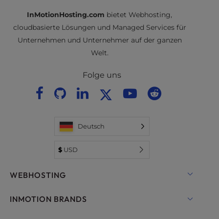
InMotionHosting.com
bietet Webhosting,
cloudbasierte Lösungen und Managed Services für
Unternehmen und Unternehmer auf der ganzen
Welt.
Folge uns
Deutsch
$
USD
WEBHOSTING
Shared Hosting Lösungen
INMOTION BRANDS
Hosting für WordPress