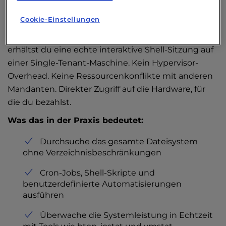
Infrastrukturteams.
Cookie-Einstellungen
Mit dem SSH-Zugriff auf einem InMotion Hosting
erhältst du eine echte interaktive Shell-Sitzung auf
einer Single-Tenant-Maschine. Kein Hypervisor-
Overhead. Keine Ressourcenkonflikte mit anderen
Mandanten. Direkter Zugriff auf die Hardware, für
die du bezahlst.
Was das in der Praxis bedeutet:
Durchsuche das gesamte Dateisystem
ohne Verzeichnisbeschränkungen
Cron-Jobs, Shell-Skripte und
benutzerdefinierte Automatisierungen
ausführen
Überwache die Systemleistung in Echtzeit