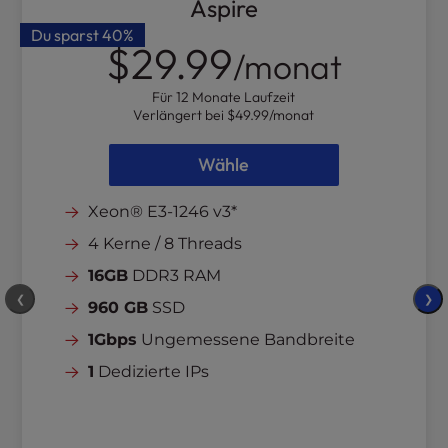
Aspire
l
Du sparst
40%
i
$29.99
/monat
t
y
Für 12 Monate Laufzeit
s
Verlängert bei
$49.99
/monat
y
s
Wähle
t
e
Xeon® E3-1246 v3*
m
.
4 Kerne / 8 Threads
16GB
DDR3 RAM
❮
❯
960 GB
SSD
1Gbps
Ungemessene Bandbreite
1
Dedizierte IPs