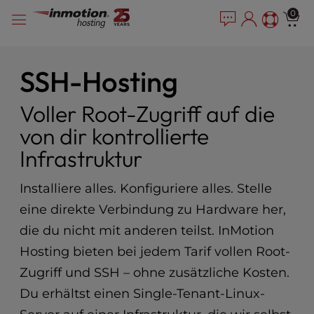
P
Zum
e
0
l
a
Inhalt
e
d
springen
e
a
r
s
SSH-Hosting
s
e
n
Voller Root-Zugriff auf die
o
von dir kontrollierte
t
e
Infrastruktur
:
T
Installiere alles. Konfiguriere alles. Stelle
h
i
eine direkte Verbindung zu Hardware her,
s
die du nicht mit anderen teilst. InMotion
w
Hosting bieten bei jedem Tarif vollen Root-
e
b
Zugriff und SSH – ohne zusätzliche Kosten.
s
Du erhältst einen Single-Tenant-Linux-
i