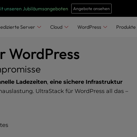
e
n
mit unseren Jubiläumsangeboten
Angebote ansehen
r
e
edizierte Server
Cloud
WordPress
Produkte
a
d
ür WordPress
e
r
mpromisse
s
nelle Ladezeiten
,
eine sichere Infrastruktur
auslastung. UltraStack für WordPress all das –
tes