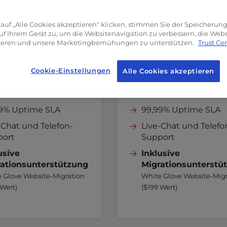
egrenzte
Bandbreite
Unbegrenzte
Bandbr
HP-Arbeiter
60
PHP-Arbeiter
auf „Alle Cookies akzeptieren“ klicken, stimmen Sie der Speicherun
MB+
Redis
Cache
256MB+
Redis
Cach
uf Ihrem Gerät zu, um die Websitenavigation zu verbessern, die We
sieren und unsere Marketingbemühungen zu unterstützen.
Trust Ce
iterte Sicherheit
Erweiterte Sicherhei
otal Cache
W3 Total Cache
Cookie-Einstellungen
Alle Cookies akzeptieren
 des
Wahl des
henzentrums
Rechenzentrums
9% Uptime SLA
99,99% Uptime SLA
-Chat und Telefon-
Live-Chat und Telefo
port
Support
usive
Inklusive
ationsunterstützung
Migrationsunterstü
 Glove Website-Migration
White Glove Website-Migr
 Wert)
($199 Wert)