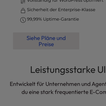
Vollständig für WordPress optimiert
t
e
Sicherheit der Enterprise-Klasse
i
n
99,99% Uptime-Garantie
c
l
u
Siehe Pläne und
d
e
Preise
s
a
n
a
Leistungsstarke U
c
c
e
Entwickelt für Unternehmen und Agentur
s
s
du eine stark frequentierte E-Co
i
b
i