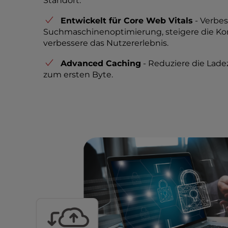
Standort.
e
Entwickelt für Core Web Vitals
- Verbes
s
Suchmaschinenoptimierung, steigere die K
s
verbessere das Nutzererlebnis.
C
o
Advanced Caching
- Reduziere die Ladez
n
zum ersten Byte.
t
r
o
l
-
F
1
0
t
o
o
p
e
n