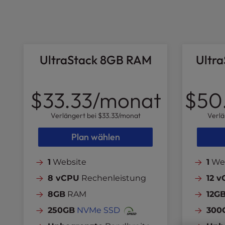
l
i
t
y
s
UltraStack 8GB RAM
Ultr
y
s
t
$33.33
/monat
$50
e
m
Verlängert bei
$33.33
/monat
Verlä
.
P
Plan wählen
r
e
1
Website
1
Web
s
s
8 vCPU
Rechenleistung
12 
C
8GB
RAM
12G
o
n
250GB
NVMe SSD
300
t