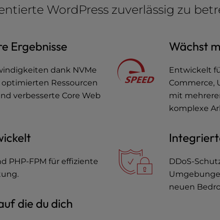
entierte WordPress zuverlässig zu betr
re Ergebnisse
Wächst m
hwindigkeiten dank NVMe
Entwickelt f
d optimierten Ressourcen
Commerce, U
und verbesserte Core Web
mit mehreren
komplexe Ar
ickelt
Integriert
nd PHP-FPM für effiziente
DDoS-Schutz,
tung.
Umgebungen 
neuen Bedro
auf die du dich