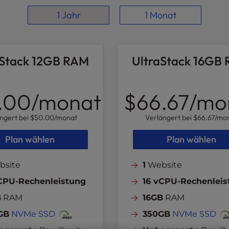
1 Jahr
1 Monat
aStack 12GB RAM
UltraStack 16GB
.00
/monat
$66.67
/mo
ngert bei
$50.00
/monat
Verlängert bei
$66.67
/mo
Plan wählen
Plan wählen
site
1
Website
vCPU-Rechenleistung
16 vCPU-Rechenleis
B
RAM
16GB
RAM
GB
NVMe SSD
350GB
NVMe SSD