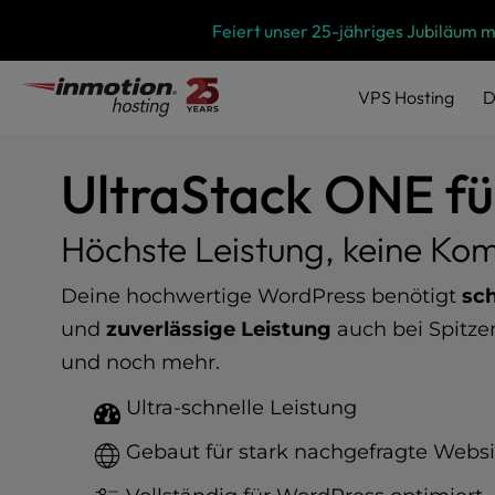
P
Zum
Feiert unser 25-jähriges Jubiläum 
l
Inhalt
e
springen
a
VPS
Hosting
D
s
e
n
UltraStack ONE f
o
t
e
Höchste Leistung, keine Ko
:
T
Deine hochwertige WordPress benötigt
sch
h
i
und
zuverlässige Leistung
auch bei Spitzen
s
und noch mehr.
w
e
Ultra-schnelle Leistung
b
s
Gebaut für stark nachgefragte Websi
i