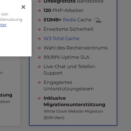
eite
Unbegrenzte
Bandbreite
120
PHP-Arbeiter
g von
e
512MB+
Redis
Cache
bsitenutzung
nter
t
Erweiterte Sicherheit
W3 Total Cache
Wahl des Rechenzentrums
99,99% Uptime SLA
Live-Chat und Telefon-
n-
Support
Engagiertes
Unterstützungsteam
tzung
Inklusive
ation
Migrationsunterstützung
White Glove Website-Migration
($199 Wert)