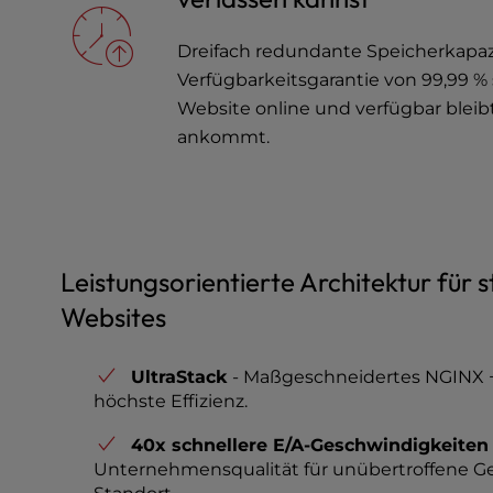
u
s
Dreifach redundante Speicherkapaz
i
n
Verfügbarkeitsgarantie von 99,99 % 
g
Website online und verfügbar bleib
a
ankommt.
s
c
r
e
e
n
Leistungsorientierte Architektur für 
r
Websites
e
a
d
UltraStack
- Maßgeschneidertes NGINX +
e
höchste Effizienz.
r
;
40x schnellere E/A-Geschwindigkeiten
P
Unternehmensqualität für unübertroffene G
r