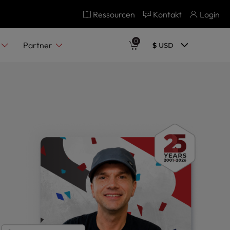
Ressourcen
Kontakt
Login
0
Partner
$
USD