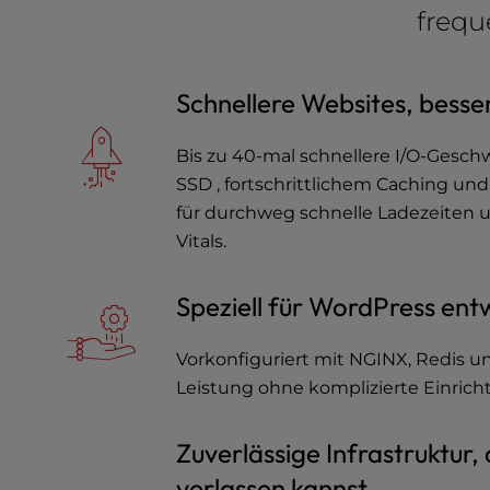
a
frequ
l
d
i
Schnellere Websites, besse
s
a
Bis zu 40-mal schnellere I/O-Gesc
b
i
SSD , fortschrittlichem Caching un
l
für durchweg schnelle Ladezeiten 
i
Vitals.
t
i
Speziell für WordPress entw
e
s
w
Vorkonfiguriert mit NGINX, Redis u
h
Leistung ohne komplizierte Einrich
o
a
Zuverlässige Infrastruktur, 
r
e
verlassen kannst