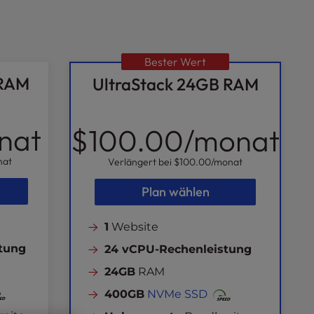
Bester Wert
 RAM
UltraStack 24GB RAM
nat
$100.00
/monat
nat
Verlängert bei
$100.00
/monat
Plan wählen
1
Website
tung
24 vCPU-Rechenleistung
24GB
RAM
400GB
NVMe SSD