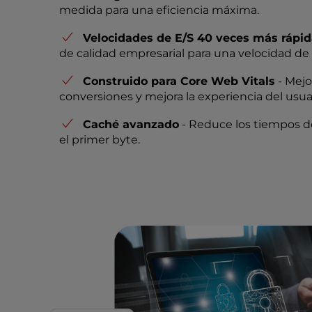
medida para una eficiencia máxima.
e
s
Velocidades de E/S 40 veces más rápi
s
de calidad empresarial para una velocidad de s
C
o
Construido para Core Web Vitals
- Mejo
n
conversiones y mejora la experiencia del usua
t
r
Caché avanzado
- Reduce los tiempos de
o
el primer byte.
l
-
F
1
0
t
o
o
p
e
n