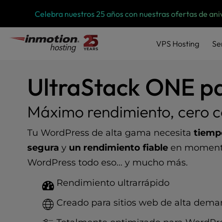
P
Saltar
Celebra nuestros 25 años con nuestras ofertas de ani
l
al
e
contenido
a
VPS
Hosting
Se
s
e
n
UltraStack ONE p
o
t
e
Máximo rendimiento, cero 
:
T
Tu WordPress de alta gama necesita
tiemp
h
i
segura
y
un rendimiento fiable
en momento
s
WordPress todo eso... y mucho más.
w
e
Rendimiento ultrarrápido
b
s
Creado para sitios web de alta dem
i