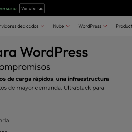
e
n
versario
Ver ofertas
r
e
rvidores dedicados
Nube
WordPress
Produc
a
d
ara WordPress
e
r
compromisos
s
os de carga rápidos
,
una infraestructura
s de mayor demanda. UltraStack para
anda