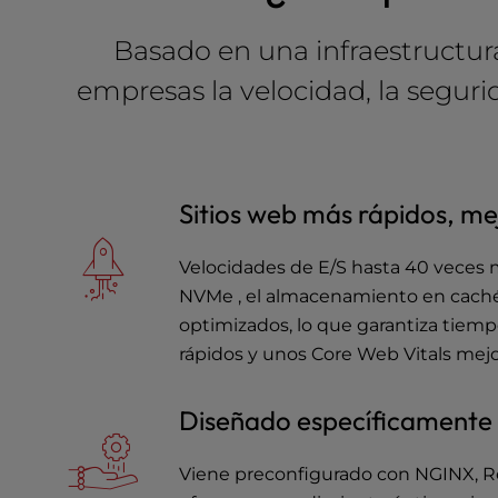
a
l
Basado en una infraestructur
d
empresas la velocidad, la seguri
i
s
a
b
i
Sitios web más rápidos, me
l
i
t
Velocidades de E/S hasta 40 veces 
i
NVMe , el almacenamiento en caché
e
optimizados, lo que garantiza tiem
s
rápidos y unos Core Web Vitals mejo
w
h
o
Diseñado específicamente
a
r
Viene preconfigurado con NGINX, R
e