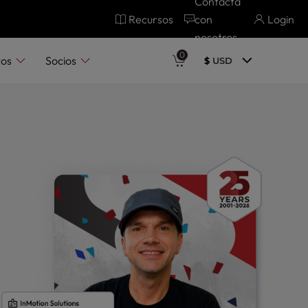
Contacta
Recursos
con
Login
nosotros
0
tos
Socios
$
USD