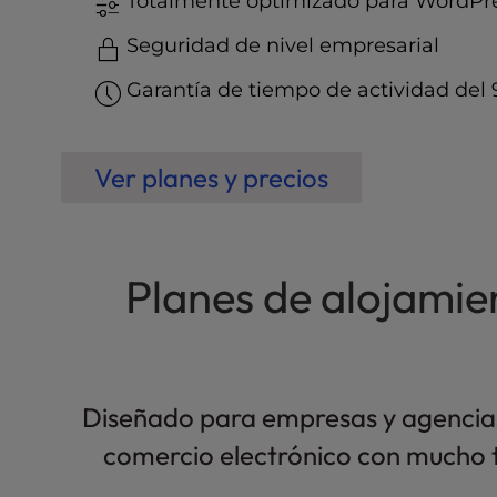
Totalmente optimizado para WordPr
t
e
Seguridad de nivel empresarial
i
n
Garantía de tiempo de actividad del 
c
l
u
Ver planes y precios
d
e
s
a
n
Planes de alojamie
a
c
c
e
s
Diseñado para empresas y agencias q
s
i
comercio electrónico con mucho t
b
i