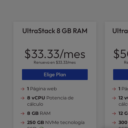
l
i
t
y
UltraStack 8 GB RAM
Ultr
s
y
s
t
$33.33
/mes
$5
e
m
Renueva en
$33.33
/mes
R
.
P
Elige Plan
r
e
1
Página web
1
Pá
s
8 vCPU
Potencia de
12 
s
cálculo
cálc
C
o
8 GB
RAM
12 
n
250 GB
NVMe tecnología
300
t