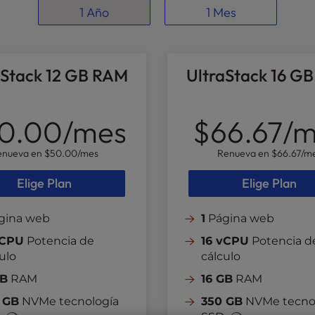
1 Año
1 Mes
aStack 12 GB RAM
UltraStack 16 G
0.00
/mes
$66.67
/m
enueva en
$50.00
/mes
Renueva en
$66.67
/m
Elige Plan
Elige Plan
gina web
1
Página web
vCPU
Potencia de
16 vCPU
Potencia d
ulo
cálculo
GB
RAM
16 GB
RAM
 GB
NVMe tecnología
350 GB
NVMe tecno