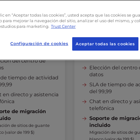
D
SSD
ho de banda
ilimitado
Ancho de banda
ili
lic en “Aceptar todas las cookies”, usted acepta que las cookies se gu
rabajadores PHP
60
Trabajadores PH
o para mejorar la navegación del sitio, analizar el uso del mismo, y c
estudios para marketing.
Trust Center
MB+
Caché
Redis
256 MB O MÁS
Cac
Redis
uridad avanzada
Configuración de cookies
Aceptar todas las cookies
Seguridad avanzad
Total Cache
W3 Total Cache
ción del centro de
os
Elección del centro
datos
 de tiempo de actividad
99,99
SLA de tiempo de ac
del 99,99
 en directo y asistencia
fónica
Chat en directo y as
telefónica
orte de migración
luido
Soporte de migrac
incluido
ción de sitios de guante
o (valor de 199 $)
Migración de sitios de g
blanco (valor de 199 $)