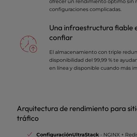
ofrecer un rendimiento óptimo sin
u
s
configuraciones complicadas.
i
n
Una infraestructura fiable 
g
a
confiar
s
c
El almacenamiento con triple redun
r
disponibilidad del 99,99 % te ayuda
e
en línea y disponible cuando más i
e
n
r
e
a
d
Arquitectura de rendimiento para si
e
r
tráfico
;
P
ConfiguraciónUltraStack
- NGINX + Redi
r