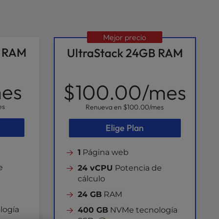
Mejor precio
B RAM
UltraStack 24GB RAM
es
$100.00
/mes
es
Renueva en
$100.00
/mes
Elige Plan
1
Página web
e
24 vCPU
Potencia de
cálculo
24 GB
RAM
logía
400 GB
NVMe tecnología