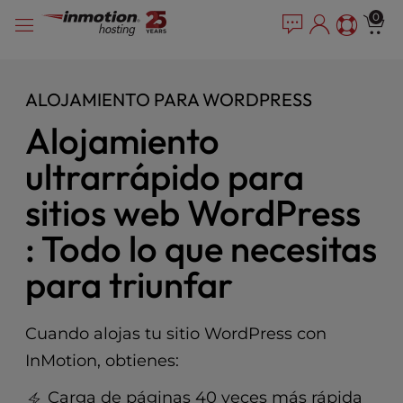
P
Saltar
e
0
l
a
al
e
d
contenido
e
a
r
s
ALOJAMIENTO PARA WORDPRESS
s
e
Alojamiento
n
o
ultrarrápido para
t
e
sitios web WordPress
:
T
: Todo lo que necesitas
h
i
para triunfar
s
w
e
Cuando alojas tu sitio WordPress con
b
InMotion, obtienes:
s
i
Carga de páginas 40 veces más rápida