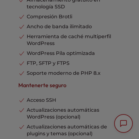
entrada
20 GB
tecnología SSD
Integración Cloudflare
Incluye
Copias de seguridad remotas
Disponible
Asistencia telefónica, por chat
Compresión Brotli
Plugin de migraciones gratuito
Incluye
y mediante tickets
Incluye
Ancho de banda ilimitado
Temas personalizados
Incluye
Actualización automática de
Herramienta de caché multiperfil
plugins
Incluye
WordPress
Caché avanzado
Incluye
WordPress Pila optimizada
Hosting Plus
Incluye
FTP, SFTP y FTPS
Integración Cloudflare
Incluye
Soporte moderno de PHP 8.x
Asistencia telefónica, por chat
y mediante tickets
Incluye
Mantenerte seguro
Acceso SSH
Actualizaciones automáticas
WordPress (opcional)
Actualizaciones automáticas de
plugins y temas (opcional)