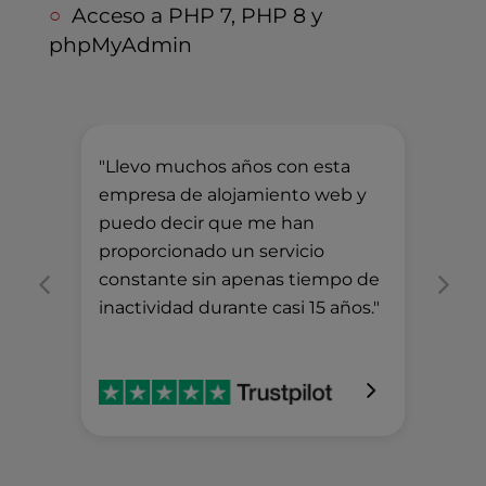
Acceso a PHP 7, PHP 8 y
phpMyAdmin
"Llevo muchos años con esta
"Lo
empresa de alojamiento web y
inc
puedo decir que me han
Est
proporcionado un servicio
han
constante sin apenas tiempo de
cad
inactividad durante casi 15 años."
con