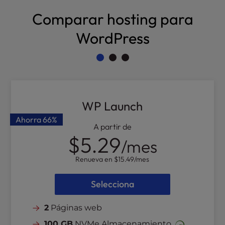
l
Comparar hosting para
i
t
WordPress
y
s
y
s
t
e
WP Launch
m
.
Ahorra
66%
A partir de
$5.29
/mes
Renueva en
$15.49
/mes
Selecciona
2
Páginas web
100 GB
NVMe Almacenamiento