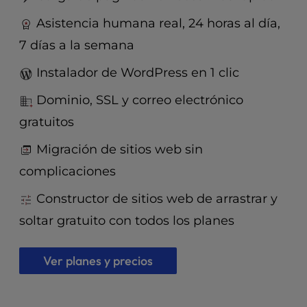
t
e
Asistencia humana real, 24 horas al día,
i
7 días a la semana
n
c
Instalador de WordPress en 1 clic
l
u
Dominio, SSL y correo electrónico
d
gratuitos
e
s
Migración de sitios web sin
a
n
complicaciones
a
c
Constructor de sitios web de arrastrar y
c
soltar gratuito con todos los planes
e
s
s
Ver planes y precios
i
b
i