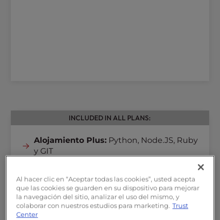
INCLUDED IN ALL PLANS:
Alojamiento Plus:
Python, Node.JS, Ruby
y GIT
SSL
gratuito
Protección
contra malware y DDoS
Al hacer clic en “Aceptar todas las cookies”, usted acepta
Aplicación Cortafuegos Web
que las cookies se guarden en su dispositivo para mejorar
Copias de seguridad
y
migraciones
la navegación del sitio, analizar el uso del mismo, y
nativas
colaborar con nuestros estudios para marketing.
Trust
Center
Dominio gratis