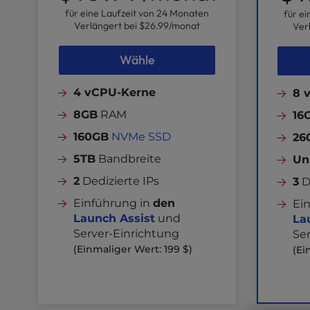
l
für eine Laufzeit von 24 Monaten
für e
Verlängert bei
$26.99
/monat
i
Ver
t
y
Wähle
s
y
4 vCPU-Kerne
8 
s
8GB
RAM
16
t
e
160GB
NVMe SSD
26
m
5TB
Bandbreite
Un
.
P
2
Dedizierte IPs
3
D
r
Einführung in
den
Ei
e
Launch Assist
und
La
s
Server-Einrichtung
Se
s
(Einmaliger Wert: 199 $)
(Ei
C
o
n
t