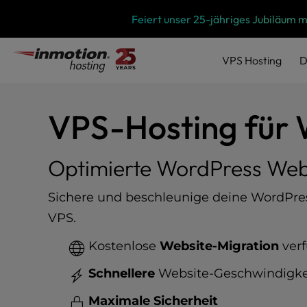
P
Zum
Feiert unser 25-jähriges Jubiläum 
l
Inhalt
e
springen
a
VPS
Hosting
D
s
e
n
o
VPS-Hosting für
t
e
:
Optimierte WordPress Web
T
h
Sichere und beschleunige deine WordPres
i
VPS.
s
w
Kostenlose
Website-Migration
ver
e
b
Schnellere
Website-Geschwindigke
s
i
Maximale Sicherheit