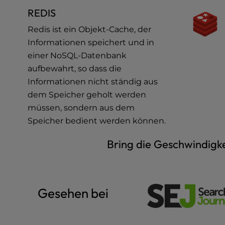
u
REDIS
s
i
Redis ist ein Objekt-Cache, der
n
Informationen speichert und in
g
einer NoSQL-Datenbank
a
aufbewahrt, so dass die
s
c
Informationen nicht ständig aus
r
dem Speicher geholt werden
e
müssen, sondern aus dem
e
Speicher bedient werden können.
n
r
Bring die Geschwindigke
e
a
d
e
Gesehen bei
r
;
P
r