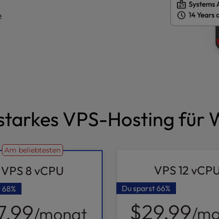
e
starkes VPS-Hosting für
Am beliebtesten
VPS 12 vCP
VPS 8 vCPU
Du sparst
66%
t
68%
$29.99
7.99
/mo
/monat