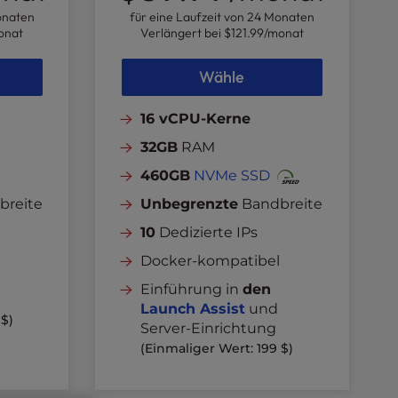
onaten
für eine Laufzeit von 24 Monaten
onat
Verlängert bei
$121.99
/monat
Wähle
16 vCPU-Kerne
32GB
RAM
460GB
NVMe SSD
breite
Unbegrenzte
Bandbreite
10
Dedizierte IPs
Docker-kompatibel
Einführung in
den
Launch Assist
und
 $)
Server-Einrichtung
(Einmaliger Wert: 199 $)