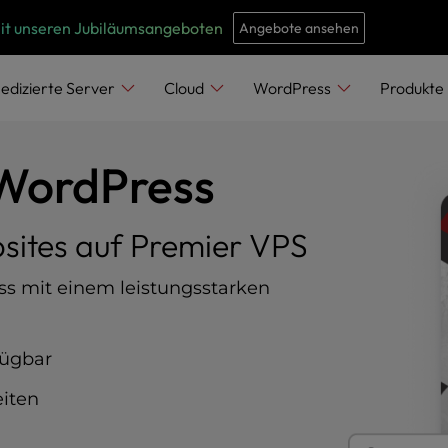
e
n
mit unseren Jubiläumsangeboten
Angebote ansehen
r
e
edizierte Server
Cloud
WordPress
Produkte
a
d
 WordPress
e
r
s
sites auf Premier VPS
s mit einem leistungsstarken
fügbar
iten