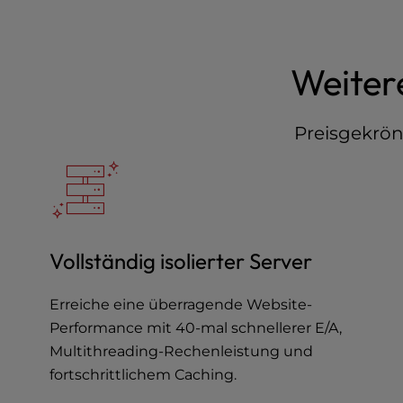
e
s
s
Weiter
C
o
n
Preisgekrönt
t
r
o
l
-
F
1
Vollständig isolierter Server
0
t
Erreiche eine überragende Website-
o
Performance mit 40-mal schnellerer E/A,
o
Multithreading-Rechenleistung und
p
e
fortschrittlichem Caching.
n