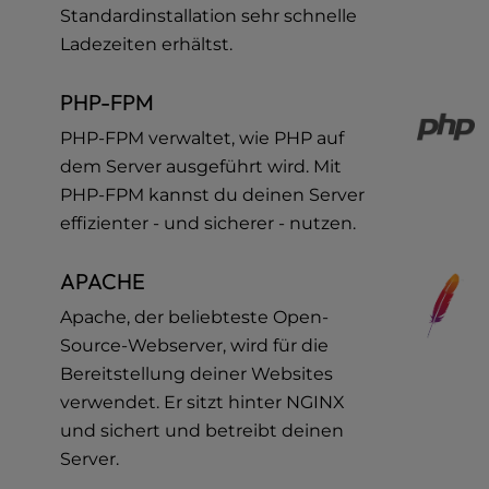
a
Standardinstallation sehr schnelle
l
Ladezeiten erhältst.
d
i
PHP-FPM
s
a
PHP-FPM verwaltet, wie PHP auf
b
dem Server ausgeführt wird. Mit
i
PHP-FPM kannst du deinen Server
l
effizienter - und sicherer - nutzen.
i
t
APACHE
i
e
Apache, der beliebteste Open-
s
Source-Webserver, wird für die
w
Bereitstellung deiner Websites
h
o
verwendet. Er sitzt hinter NGINX
a
und sichert und betreibt deinen
r
Server.
e