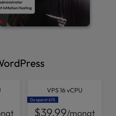
 WordPress
U
VPS 16 vCPU
Du sparst
67%
$39.99
nat
/monat