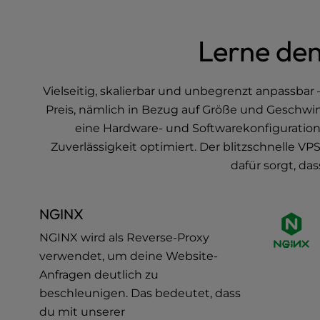
b
s
i
Lerne de
t
e
t
Vielseitig, skalierbar und unbegrenzt anpassbar
o
Preis, nämlich in Bezug auf Größe und Geschwi
p
e
eine Hardware- und Softwarekonfiguration
o
Zuverlässigkeit optimiert. Der blitzschnelle V
p
dafür sorgt, d
l
e
w
NGINX
i
t
NGINX wird als Reverse-Proxy
h
verwendet, um deine Website-
v
Anfragen deutlich zu
i
beschleunigen. Das bedeutet, dass
s
du mit unserer
u