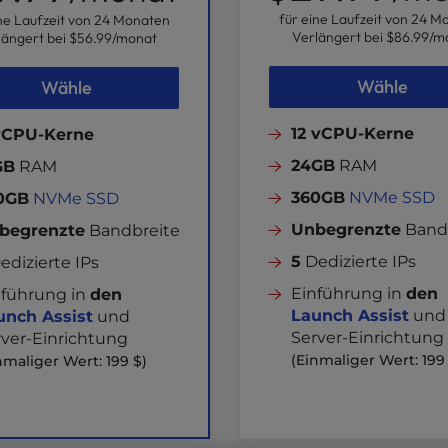
für eine Laufzeit von 24 M
ine Laufzeit von 24 Monaten
Verlängert bei
$86.99
/m
längert bei
$56.99
/monat
Wähle
Wähle
12 vCPU-Kerne
vCPU-Kerne
24GB
RAM
GB
RAM
360GB
NVMe SSD
0GB
NVMe SSD
Unbegrenzte
Band
begrenzte
Bandbreite
5
Dedizierte IPs
edizierte IPs
Einführung in
den
nführung in
den
Launch Assist
und
unch Assist
und
Server-Einrichtung
rver-Einrichtung
(Einmaliger Wert: 199
nmaliger Wert: 199 $)