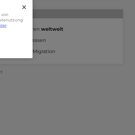
g von
bsitenutzung
nter
Rechenzentren
weltweit
Feste
IP-Adressen
Kostenlose
Migration
T.