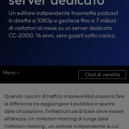
t
e
Un editore indipendente trasmette podcast
i
in diretta a 1080p e gestisce fino a 7 milioni
n
c
di visitatori al mese su un server dedicato
l
CC-2000. 14 anni, zero guasti sotto carico.
u
d
e
s
a
n
Menu
Chat di vendita
a
c
Centro risorse
c
e
Quando i picchi di traffico imprevedibili possono fare
Casi di studio
s
la differenza tra raggiungere il pubblico e sparire
Download
s
dalla circolazione, l’infrastruttura di base deve essere
i
all’altezza. Un InMotion Hosting di lunga data
Guide definitive
b
InMotion Hosting , un editore indipendente la cui
i