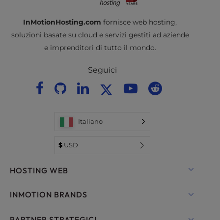
InMotionHosting.com
fornisce web hosting,
soluzioni basate su cloud e servizi gestiti ad aziende
e imprenditori di tutto il mondo.
Seguici
Italiano
$
USD
HOSTING WEB
Hosting condiviso
INMOTION BRANDS
Hosting per WordPress
RamNode Cloud
PARTNER STRATEGICI