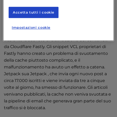
tecnica che non portava a nulla lo hanno spinto a
cercare qualcosa di diverso: un vero server dedicato
Accetta tutti i cookie
e un team che rispondesse al telefono quando
qualcosa andava storto.
Impostazioni cookie
Un altro test più recente è avvenuto quando ha
trasferito la sua rete di distribuzione dei contenuti
da Cloudflare Fastly. Gli snippet VCL proprietari di
Fastly hanno creato un problema di svuotamento
della cache piuttosto complicato, e il
malfunzionamento ha avuto un effetto a catena.
Jetpack sua Jetpack , che invia ogni nuovo post a
circa 17.000 iscritti e viene inviata da tre a cinque
volte al giorno, ha smesso di funzionare. Gli articoli
venivano pubblicati, la cache non veniva svuotata e
la pipeline di email che generava gran parte del suo
traffico si è bloccata.