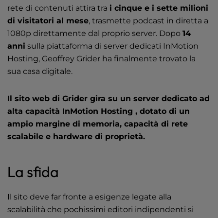
Video
l
rete di contenuti attira tra
i cinque e i sette milioni
i
di visitatori al mese
, trasmette podcast in diretta a
Strumenti
t
1080p direttamente dal proprio server. Dopo
14
y
anni
sulla
piattaforma di server dedicati
InMotion
s
Hosting, Geoffrey Grider ha finalmente trovato
la
y
sua casa digitale
.
s
t
e
Il sito web di Grider gira su un server dedicato ad
m
alta capacità InMotion Hosting , dotato di un
.
ampio margine di memoria, capacità di rete
scalabile e hardware di proprietà.
La sfida
Il sito deve far fronte a esigenze legate alla
scalabilità che pochissimi editori indipendenti si