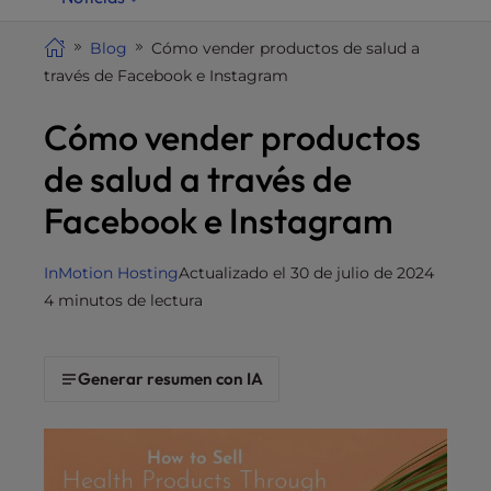
i
t
Blog
Cómo vender productos de salud a
e
través de Facebook e Instagram
i
Cómo vender productos
n
c
de salud a través de
l
u
Facebook e Instagram
d
e
InMotion Hosting
Actualizado el 30 de julio de 2024
s
4 minutos de lectura
a
n
a
Generar resumen con IA
c
c
e
s