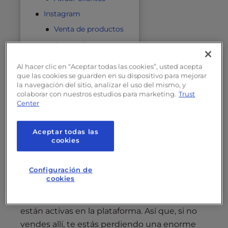
Instagram
Venta de productos
Atraer clientes
Reflexiones finales
Al hacer clic en “Aceptar todas las cookies”, usted acepta
que las cookies se guarden en su dispositivo para mejorar
la navegación del sitio, analizar el uso del mismo, y
colaborar con nuestros estudios para marketing.
Trust
Facebook
Center
Aceptar todas las
Venta de productos
cookies
¿Sabías que puedes vender tus productos de
Configuración de
comercio electrónico directamente en
cookies
Facebook? Según la Sala de Prensa de
Facebook, más de
mil millones de personas
están activas en la plataforma. Así que, si no
vendes allí, te estás perdiendo una enorme