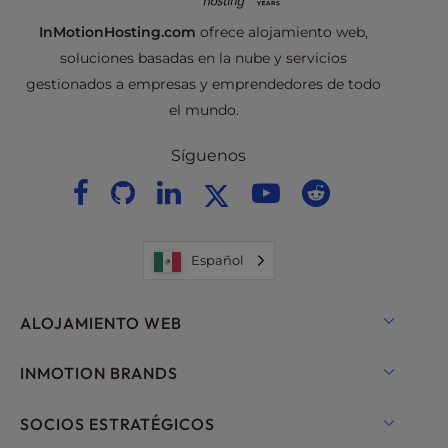
InMotionHosting.com
ofrece alojamiento web,
soluciones basadas en la nube y servicios
gestionados a empresas y emprendedores de todo
el mundo.
Síguenos
Español
ALOJAMIENTO WEB
Alojamiento compartido
INMOTION BRANDS
Alojamiento para WordPress
Nube RamNode
SOCIOS ESTRATÉGICOS
Alojamiento gestionado para WordPress