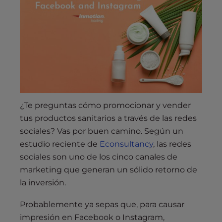
s
i
b
i
l
i
t
y
s
¿Te preguntas cómo promocionar y vender
y
tus productos sanitarios a través de las redes
s
sociales? Vas por buen camino. Según un
t
estudio reciente de
Econsultancy
, las redes
e
m
sociales son uno de los cinco canales de
.
marketing que generan un sólido retorno de
la inversión.
Probablemente ya sepas que, para causar
impresión en Facebook o Instagram,