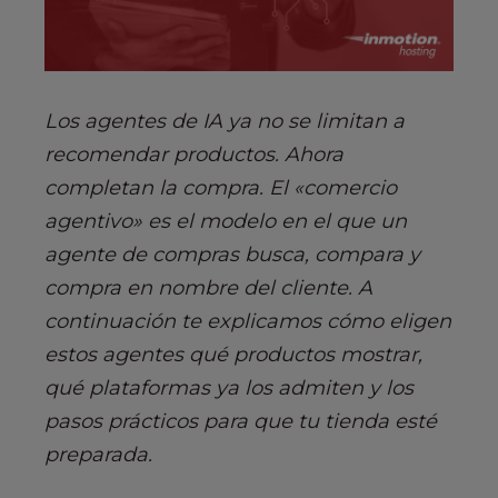
s
i
b
i
l
Los agentes de IA ya no se limitan a
i
recomendar productos. Ahora
t
completan la compra. El «comercio
y
s
agentivo» es el modelo en el que un
y
agente de compras busca, compara y
s
compra en nombre del cliente. A
t
continuación te explicamos cómo eligen
e
m
estos agentes qué productos mostrar,
.
qué plataformas ya los admiten y los
pasos prácticos para que tu tienda esté
preparada.