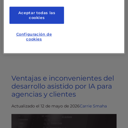
plataformas de programación intuitiva apenas
están empezando a descubrir.
Aceptar todas las
cookies
Seguir leyendo
Configuración de
cookies
Publicado en
Herramientas de IA
,
Estrategia de
alojamiento web
en
3 de junio de 2026
Ventajas e inconvenientes del
desarrollo asistido por IA para
agencias y clientes
Actualizado el 12 de mayo de 2026
Carrie Smaha