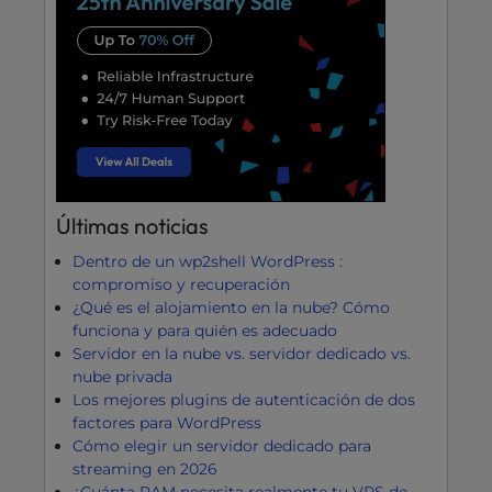
Últimas noticias
Dentro de un wp2shell WordPress :
compromiso y recuperación
¿Qué es el alojamiento en la nube? Cómo
funciona y para quién es adecuado
Servidor en la nube vs. servidor dedicado vs.
nube privada
Los mejores plugins de autenticación de dos
factores para WordPress
Cómo elegir un servidor dedicado para
streaming en 2026
¿Cuánta RAM necesita realmente tu VPS de