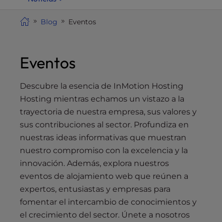
i
t
Blog
Eventos
e
i
n
Eventos
c
l
Descubre la esencia de InMotion Hosting
u
Hosting mientras echamos un vistazo a la
d
trayectoria de nuestra empresa, sus valores y
e
sus contribuciones al sector. Profundiza en
s
nuestras ideas informativas que muestran
a
nuestro compromiso con la excelencia y la
n
innovación. Además, explora nuestros
a
c
eventos de alojamiento web que reúnen a
c
expertos, entusiastas y empresas para
e
fomentar el intercambio de conocimientos y
s
el crecimiento del sector. Únete a nosotros