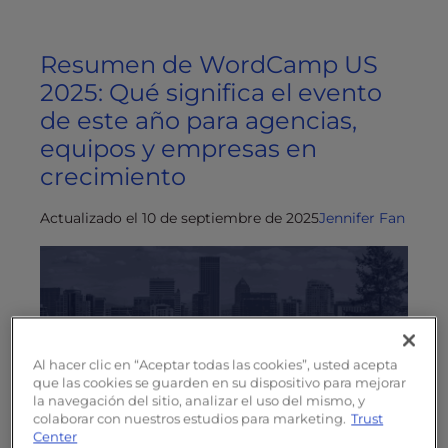
Resumen de WordCamp US
2025: Qué significa el evento
de este año para agencias,
equipos y empresas en
crecimiento
Actualizado el 10 de septiembre de 2025
Jennifer Fan
Al hacer clic en “Aceptar todas las cookies”, usted acepta
que las cookies se guarden en su dispositivo para mejorar
la navegación del sitio, analizar el uso del mismo, y
colaborar con nuestros estudios para marketing.
Trust
Center