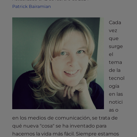
Patrick Bairamian
Cada
vez
que
surge
el
tema
de la
tecnol
ogía
en las
notici
as o
en los medios de comunicación, se trata de
qué nueva "cosa" se ha inventado para
hacernos la vida más fácil. Siempre estamos