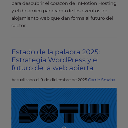
s
para descubrir el corazón de InMotion Hosting
i
y el dinámico panorama de los eventos de
b
alojamiento web que dan forma al futuro del
i
sector.
l
i
t
y
Estado de la palabra 2025:
s
Estrategia WordPress y el
y
futuro de la web abierta
s
t
Actualizado el 9 de diciembre de 2025.
Carrie Smaha
e
m
.