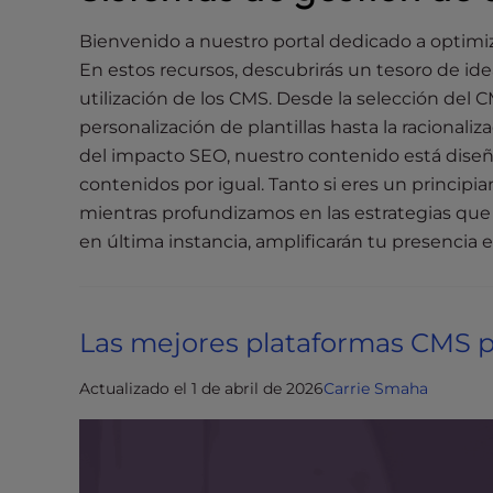
i
Bienvenido a nuestro portal dedicado a optimiz
t
En estos recursos, descubrirás un tesoro de ide
e
utilización de los CMS. Desde la selección del 
i
n
personalización de plantillas hasta la racionali
c
del impacto SEO, nuestro contenido está diseñ
l
contenidos por igual. Tanto si eres un princip
u
mientras profundizamos en las estrategias que 
d
en última instancia, amplificarán tu presencia 
e
s
a
Las mejores plataformas CMS p
n
a
Actualizado el 1 de abril de 2026
Carrie Smaha
c
c
e
s