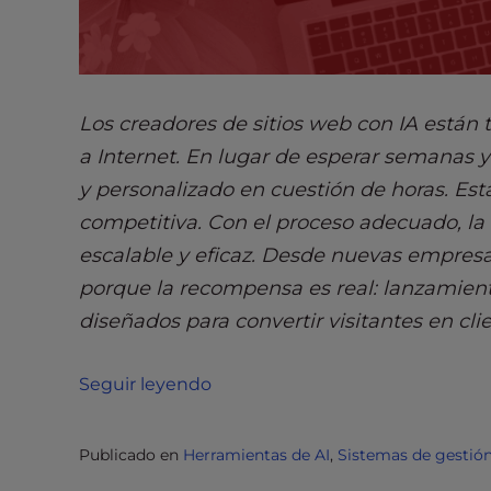
e
e
n
r
Los creadores de sitios web con IA están
e
a
a Internet. En lugar de esperar semanas y
d
y personalizado en cuestión de horas. Est
e
competitiva. Con el proceso adecuado, la I
r
escalable y eficaz. Desde nuevas empre
;
P
porque la recompensa es real: lanzamient
r
diseñados para convertir visitantes en cli
e
s
Seguir leyendo
s
C
o
Publicado en
Herramientas de AI
,
Sistemas de gestió
n