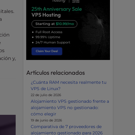
tales.
a
ación
e
os
ción y,
Artículos relacionados
¿Cuánta RAM necesita realmente tu
VPS de Linux?
22 de julio de 2026
Alojamiento VPS gestionado frente a
alojamiento VPS no gestionado:
cómo elegir
19 de junio de 2026
Comparativa de 7 proveedores de
alojamiento gestionado para 2026