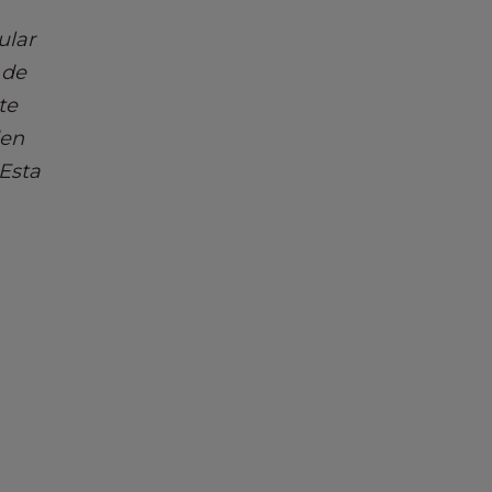
ular
 de
te
den
 Esta