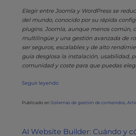
e
w
Elegir entre Joomla y WordPress se redu
i
del mundo, conocido por su rápida config
t
plugins. Joomla, aunque menos común, of
h
v
multilingüe y una gestión avanzada de ro
i
ser seguros, escalables y de alto rendimi
s
guía desglosa la instalación, usabilidad, 
u
comunidad y coste para que puedas elegir
a
l
d
Seguir leyendo
i
s
Publicado en
Sistemas de gestión de contenidos
,
Art
a
b
i
l
AI Website Builder: Cuándo y có
i