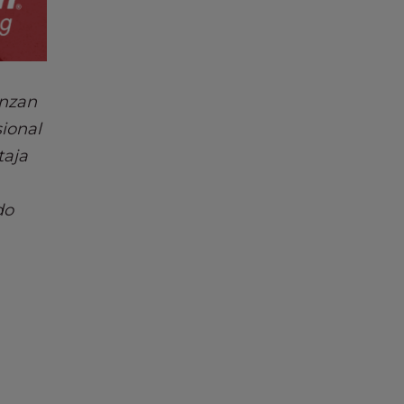
anzan
sional
taja
do