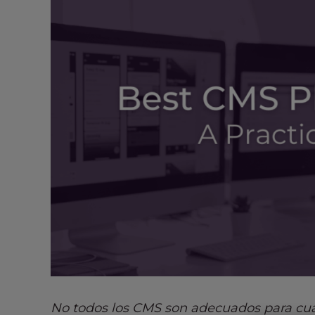
s
i
b
i
l
i
t
y
s
y
s
t
e
m
.
P
r
e
s
No todos los CMS son adecuados para cua