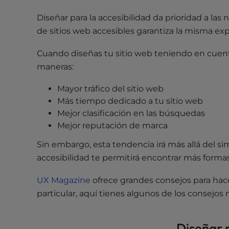
e
w
Diseñar para la accesibilidad da prioridad a las 
i
de sitios web accesibles garantiza la misma exp
t
h
Cuando diseñas tu sitio web teniendo en cuenta
v
maneras:
i
s
Mayor tráfico del sitio web
u
Más tiempo dedicado a tu sitio web
a
Mejor clasificación en las búsquedas
l
Mejor reputación de marca
d
Sin embargo, esta tendencia irá más allá del 
i
accesibilidad te permitirá encontrar más forma
s
a
UX Magazine
ofrece grandes consejos para hace
b
particular, aquí tienes algunos de los consejos
i
l
i
Diseñar p