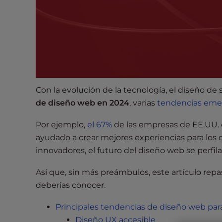
s
i
b
i
l
i
t
y
Con la evolución de la tecnología, el diseño de 
s
de diseño web en 2024
, varias
tendencias eme
y
s
Por ejemplo,
el 67%
de las empresas de EE.UU. 
t
ayudado a crear mejores experiencias para los 
e
innovadores, el futuro del diseño web se perfil
m
.
Así que, sin más preámbulos, este artículo re
P
deberías conocer.
r
e
Principales tendencias de diseño web par
s
Diseño UX accesible