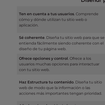
t
i
e
Ten en cuenta a tus usuarios
. Comprende
s
cómo y dónde utilizan tu sitio web o
w
aplicación.
h
o
Sé coherente
. Diseña tu sitio web para que se
a
entienda fácilmente siendo coherente con el
r
diseño de tu página web.
e
Ofrece opciones y control
. Ofrece a los
u
usuarios muchas opciones para interactuar
s
con tu sitio web.
i
n
g
Haz
Estructura tu contenido
. Diseña tu sitio
a
web de modo que la información o las
s
acciones más importantes tengan prioridad.
c
r