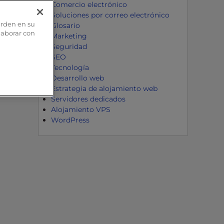
Comercio electrónico
Soluciones por correo electrónico
arden en su
Glosario
olaborar con
Marketing
Seguridad
SEO
Tecnología
Desarrollo web
Estrategia de alojamiento web
Servidores dedicados
Alojamiento VPS
WordPress