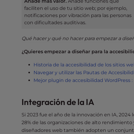
Añade más valor.
Añade funciones que
e
faciliten el uso de tu sitio web; por ejemplo,
e
notificaciones por vibración para las personas
n
con dificultades auditivas.
r
e
Qué hacer y qué no hacer para empezar a diseña
a
d
¿Quieres empezar a diseñar para la accesibil
e
r
Historia de la accesibilidad de los sitios w
;
Navegar y utilizar las Pautas de Accesibi
P
Mejor plugin de accesibilidad WordPress :
r
e
s
Integración de la IA
s
C
Si 2023 fue el año de la innovación en IA, 2024 l
o
28% de las organizaciones de alto rendimiento ya
n
diseñadores web también adopten un conjunto d