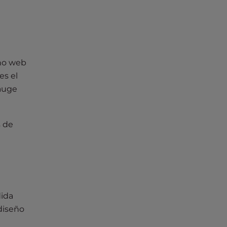
eño web
es el
 auge
s de
dida
diseño