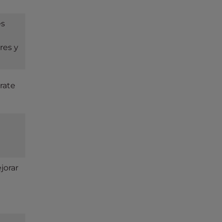
es
res y
úrate
jorar