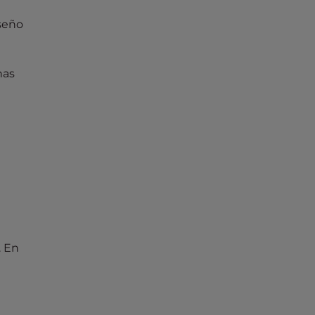
iseño
has
. En