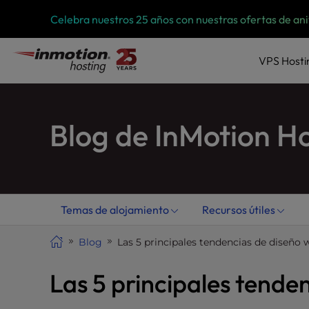
Ir
P
Celebra nuestros 25 años con nuestras ofertas de an
l
al
e
contenido
a
VPS
Hosti
s
e
n
Blog de InMotion H
o
t
e
:
T
h
Temas de alojamiento
Recursos útiles
i
s
Blog
Las 5 principales tendencias de diseño
w
e
Las 5 principales tende
b
s