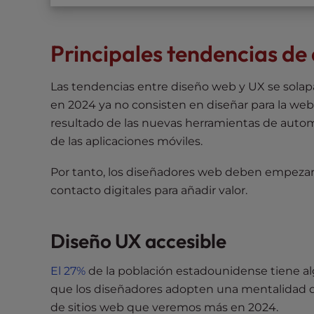
t
t
Principales tendencias de
h
e
w
Las tendencias entre diseño web y UX se solap
e
en 2024 ya no consisten en diseñar para la web,
b
resultado de las nuevas herramientas de automat
s
de las aplicaciones móviles.
i
t
Por tanto, los diseñadores web deben empezar
e
contacto digitales para añadir valor.
t
o
p
Diseño UX accesible
e
o
El 27%
de la población estadounidense tiene al
p
que los diseñadores adopten una mentalidad de
l
de sitios web que veremos más en 2024.