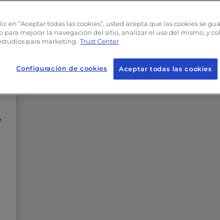
lic en “Aceptar todas las cookies”, usted acepta que las cookies se gu
o para mejorar la navegación del sitio, analizar el uso del mismo, y c
estudios para marketing.
Trust Center
Configuración de cookies
Aceptar todas las cookies
4