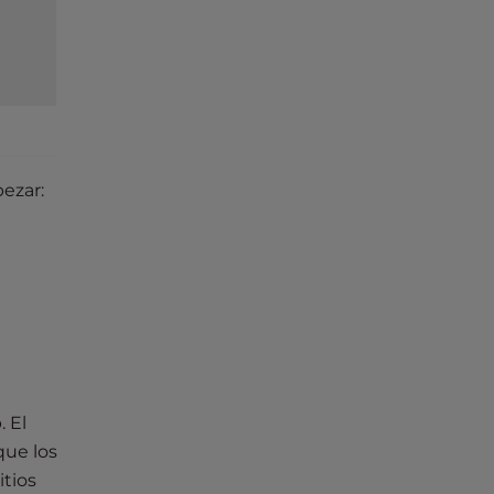
ezar:
. El
que los
tios