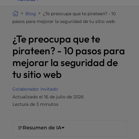
i
t
Blog
¿Te preocupa que te pirateen? - 10
e
pasos para mejorar la seguridad de tu sitio web
i
¿Te preocupa que te
n
c
pirateen? - 10 pasos para
l
u
mejorar la seguridad de
d
tu sitio web
e
s
a
Colaborador invitado
n
Actualizado el 16 de julio de 2026
a
Lectura de 3 minutos
c
c
e
Resumen de IA
s