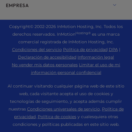
Soluciones de alojamiento para empresas
Chat en directo
EMPRESA
Correo electrónico profesional
Alojamiento de comercio electrónico
Nube privada gestionada
+1 757 416 6575
Servicios web
Quiénes somos
Alojamiento Joomla
Alojamiento para revendedores
+44 2045 763722
Copyright
© 2002-2026
InMotion Hosting, Inc.
Todos los
Creador de sitios web WordPress
Ubicación de los centros de datos
Alojamiento Laravel
Hosting®
derechos reservados. InMotion
es una marca
Revendedor VPS
Asistencia Premier
Panel WebPro
Centro de datos de Los Ángeles
comercial registrada de InMotion Hosting, Inc.
Alojamiento Linux
Precios
Centro de asistencia
Condiciones del servicio
Política de privacidad
DPA
|
Centro de datos de Ashburn
Alojamiento Magento
Recursos
Declaración de accesibilidad
Información legal
Centro de datos de Ámsterdam
Alojamiento de servidores Minecraft
No vender mis datos personales
Limitar el uso de mi
Apoyo comunitario
Prensa
información personal confidencial
Alojamiento PHP
Tutoriales de WordPress
Carreras profesionales
Alojamiento PrestaShop
Al continuar visitando cualquier página web de este sitio
Soluciones InMotion
Blog
web, cada visitante acepta el uso de cookies y
Alojamiento Ubuntu
Alojamiento gestionado
tecnologías de seguimiento, y acepta además cumplir
Programa de afiliados
WordPress
nuestras
Condiciones universales de servicio
,
Política de
Migraciones de sitios web
Programa de Socios de la Agencia
WooCommerce
privacidad
,
Política de cookies
y cualesquiera otras
Póngase en contacto con nosotros
condiciones y políticas publicadas en este sitio web.
Recomendar a un amigo