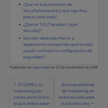
¿Qué es la puntuación de
SecurityScorecard y qué significa
para tu sitio web?
¿Qué es TLS (Transport Layer
Security)?
Servidor dedicado frente a
alojamiento compartido gestionado:
¿quién controla tu configuración de
seguridad?
Publicado en
Seguridad
en
22 de noviembre de 2018
Navegación
El GDPR y tu
Buenas prácticas
posterior
marketing por
de marketing en
correo electrónico:
redes sociales para
lo que debes saber
el próximo año