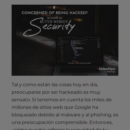
s
i
b
i
l
i
t
y
s
y
s
t
e
Tal y como están las cosas hoy en día,
m
preocuparse por ser hackeado es muy
.
sensato. Si tenemos en cuenta los miles de
millones de sitios web que Google ha
bloqueado debido al malware y al phishing, es
una preocupación comprensible. Entonces,
¿cómo puedes reforzar la seguridad de tu