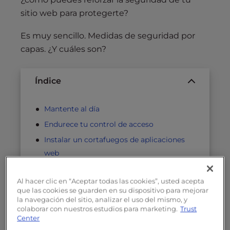
sitio web para protegerte?
Es muy sencillo. Medidas de seguridad por
capas. ¿Y cuáles son?
Índice
Mantente al día
Endurece tu control de acceso
Instalar un cortafuegos de aplicaciones
web
Ocultar las páginas de administración de
los motores de búsqueda
Al hacer clic en “Aceptar todas las cookies”, usted acepta
que las cookies se guarden en su dispositivo para mejorar
Utiliza SSL
la navegación del sitio, analizar el uso del mismo, y
colaborar con nuestros estudios para marketing.
Trust
Eliminar Autorrelleno
Center
Copias de seguridad frecuentes