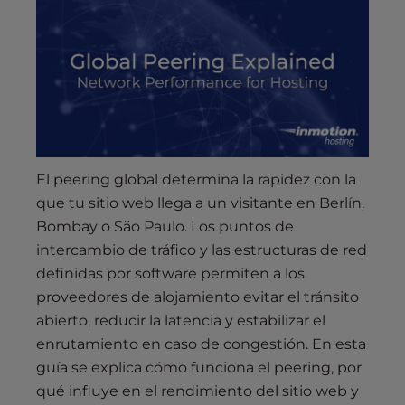
s
i
b
i
l
i
t
y
s
El peering global determina la rapidez con la
y
que tu sitio web llega a un visitante en Berlín,
s
Bombay o São Paulo. Los puntos de
t
intercambio de tráfico y las estructuras de red
e
definidas por software permiten a los
m
proveedores de alojamiento evitar el tránsito
.
abierto, reducir la latencia y estabilizar el
enrutamiento en caso de congestión. En esta
guía se explica cómo funciona el peering, por
qué influye en el rendimiento del sitio web y