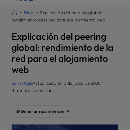
i
t
Blog
Explicación del peering global:
e
rendimiento de la red para el alojamiento web
i
Explicación del peering
n
c
global: rendimiento de la
l
u
red para el alojamiento
d
web
e
s
a
Sam Page
Actualizado el 10 de junio de 2026
n
9 minutos de lectura
a
c
c
Generar resumen con IA
e
s