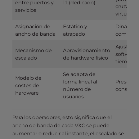
entre puertos y
1:1 (dedicado)
cruzadas
servicios
virtuales)
Asignación de
Estático y
Dinámico
ancho de banda
atrapado
comparti
Ajuste de
Mecanismo de
Aprovisionamiento
software
escalado
de hardware físico
tiempo re
Se adapta de
Modelo de
forma lineal al
Presenci
costes de
número de
consolid
hardware
usuarios
Para los operadores, esto significa que el
ancho de banda de cada VXC se puede
aumentar o reducir al instante, el escalado se