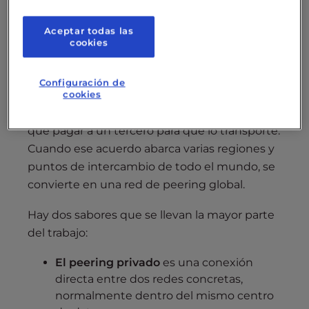
para InMotion Hosting
Aceptar todas las
cookies
¿Qué es el peering global?
Configuración de
El peering es el acuerdo entre dos redes para
cookies
intercambiar tráfico directamente, sin tener
que pagar a un tercero para que lo transporte.
Cuando ese acuerdo abarca varias regiones y
puntos de intercambio de todo el mundo, se
convierte en una red de peering global.
Hay dos sabores que se llevan la mayor parte
del trabajo:
El peering privado
es una conexión
directa entre dos redes concretas,
normalmente dentro del mismo centro