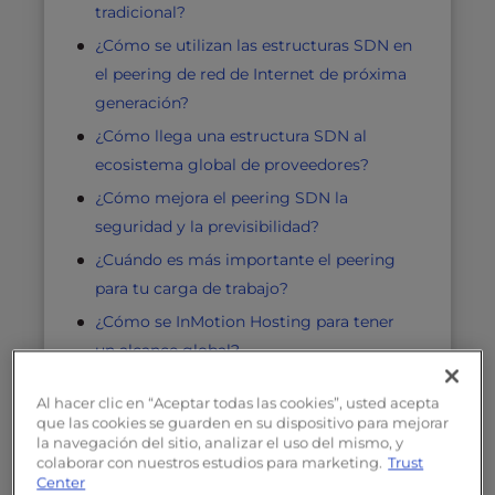
tradicional?
¿Cómo se utilizan las estructuras SDN en
el peering de red de Internet de próxima
generación?
¿Cómo llega una estructura SDN al
ecosistema global de proveedores?
¿Cómo mejora el peering SDN la
seguridad y la previsibilidad?
¿Cuándo es más importante el peering
para tu carga de trabajo?
¿Cómo se InMotion Hosting para tener
un alcance global?
¿Cómo se evalúa la calidad de las
Al hacer clic en “Aceptar todas las cookies”, usted acepta
conexiones de interconexión y de la red
que las cookies se guarden en su dispositivo para mejorar
de un proveedor de alojamiento?
la navegación del sitio, analizar el uso del mismo, y
colaborar con nuestros estudios para marketing.
Trust
Por qué el peering global es importante
Center