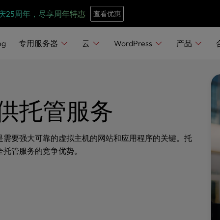
e
n
庆25周年，尽享周年特惠
查看优惠
r
e
ng
专用服务器
云
WordPress
产品
a
d
e
r
供托管服务
s
是需要强大可靠的虚拟主机的网站和应用程序的关键。托
全托管服务的竞争优势。