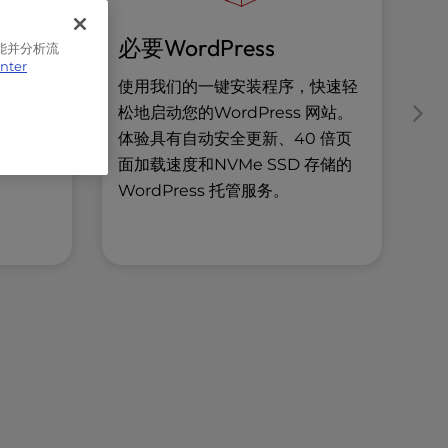
必要WordPress
托
能并分析流
enter
个服务
使用我们的一键安装程序，快速轻
利
及量身
松地启动您的WordPress 网站。
W
性和可
体验具有自动安全更新、40 倍页
和
面加载速度和NVMe SSD 存储的
W
WordPress 托管服务。