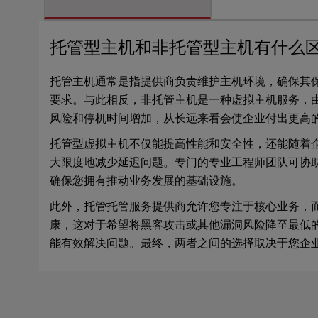
a
l
d
托管型主机和非托管型主机有什么
i
s
托管主机通常是指提供商负责维护主机环境，确保其保
a
要求。与此相反，非托管主机是一种虚拟主机服务，
b
风险和停机时间增加，从长远来看会使企业付出更高
i
l
托管型虚拟主机不仅能提高性能和安全性，还能随着企业
i
大限度地减少延迟问题。专门的专业工程师团队可协
t
确保您拥有推动业务发展的基础设施。
i
e
此外，托管托管服务提供商允许您专注于核心业务，
s
康，这对于希望将黑客攻击或其他漏洞风险降至最低
w
能有效解决问题。最终，两者之间的选择取决于您企
h
o
a
r
e