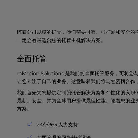
u
s
i
n
g
随着公司规模的扩大，他们需要可靠、可扩展和安全的
a
一定会有最适合您的托管主机解决方案。
s
c
r
全面托管
e
e
InMotion Solutions 是我们的全面托管
n
让您专注于自己的业务。这意味着我们将与您密切合作
r
e
我们首先为您提供定制的托管解决方案和个性化的入职
a
最新、安全，并为全球用户提供最佳性能。随着您的业
d
方案。
e
r
;
24/7/365 人力支持
P
r
全面管理的网络基础设施