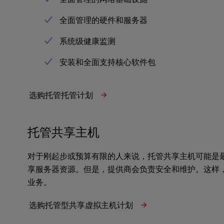
e
全面管理的硬件和服务器
s
s
系统级健康监测
C
o
安装和全面支持核心软件包
n
t
r
选购托管托管计划
o
l
-
托管共享主机
F
1
0
对于刚起步或预算有限的人来说，托管共享主机可能是
t
享服务器资源。但是，提供商会负责安全和维护。这样
o
业务。
o
p
选购托管型共享虚拟主机计划
e
n