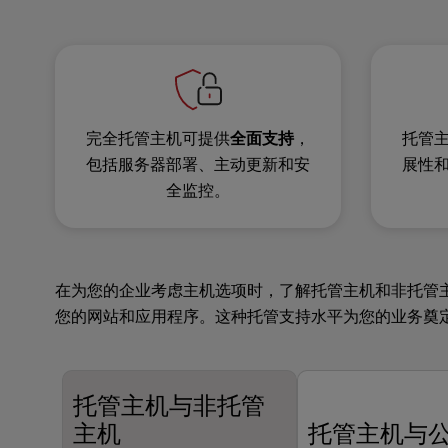
b
s
i
t
e
t
o
托管
完全托管主机可提供
全面支持
，
p
展性
包括服务器部署、主动更新和安
e
全监控。
o
p
l
e
w
在为您的企业考虑主机选项时，了解托管主机和非托管
i
您的网站和应用程序。这种托管支持水平为您的业务奠
t
h
v
i
托管主机与非托管
s
主机
托管主机与
u