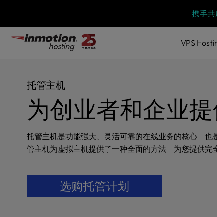
P
跳
携手共
l
至
e
内
a
VPS
Hosti
容
s
e
n
o
托管主机
t
为创业者和企业提
e
:
T
h
托管主机是功能强大、灵活可靠的在线业务的核心，也
i
管主机为虚拟主机提供了一种全面的方法，为您提供完
s
w
e
选购托管计划
b
s
i