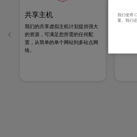
r
o
共享主机
VPS
我们使用 
l
量。我们
-
我们的共享虚拟主机计划提供强大
使用为
F
的资源，可满足您所需的任何配
制的可扩
1
置，从简单的单个网站到多站点网
更上一
1
t
络。
o
a
d
j
u
s
t
t
h
e
w
e