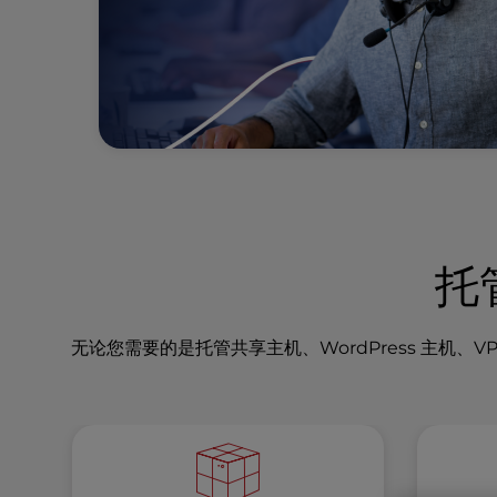
l
i
t
y
s
y
s
t
e
m
.
托
P
r
e
无论您需要的是托管共享主机、WordPress 主
s
s
C
o
n
t