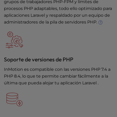
grupos de trabajadores PHP-FPM y límites de
l
procesos PHP adaptables, todo ello optimizado para
i
aplicaciones Laravel y respaldado por un equipo de
t
y
administradores de la pila de servidores PHP.
s
y
s
t
e
m
Soporte de versiones de PHP
.
InMotion es compatible con las versiones PHP 7.4 a
PHP 8.4, lo que te permite cambiar fácilmente a la
última que pueda alojar tu aplicación Laravel .