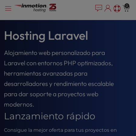
P
Saltar
e
0
l
a
al
e
d
contenido
e
a
r
s
Hosting Laravel
s
e
n
o
Alojamiento web personalizado para
t
Laravel con entornos PHP optimizados,
e
:
herramientas avanzadas para
T
desarrolladores y rendimiento escalable
h
i
para dar soporte a proyectos web
s
modernos.
w
e
Lanzamiento rápido
b
s
i
Consigue la mejor oferta para tus proyectos en