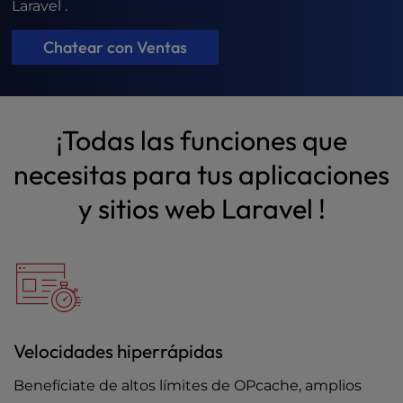
t
Laravel .
e
i
Chatear con Ventas
n
c
l
u
¡Todas las funciones que
d
e
necesitas para tus aplicaciones
s
a
y sitios web Laravel !
n
a
c
c
e
s
s
Velocidades hiperrápidas
i
b
Benefíciate de altos límites de OPcache, amplios
i