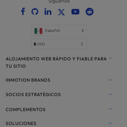
Síguenos
Español
$
USD
ALOJAMIENTO WEB RÁPIDO Y FIABLE PARA
TU SITIO
Hosting Compartido
INMOTION BRANDS
Alojamiento para WordPress
Nube RamNode
SOCIOS ESTRATÉGICOS
Alojamiento gestionado para WordPress
InMotion Cloud
Nube OpenMetal IaaS
COMPLEMENTOS
UltraStack ONE para WordPress
Hosting VPS
Nombres de dominio
SOLUCIONES