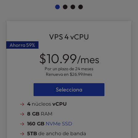
VPS 4 vCPU
Ahorra
59%
$10.99
/mes
Por un plazo de 24 meses
Renueva en
$26.99
/mes
Selecciona
4
núcleos
vCPU
8 GB
RAM
160 GB
NVMe SSD
5TB
de ancho de banda