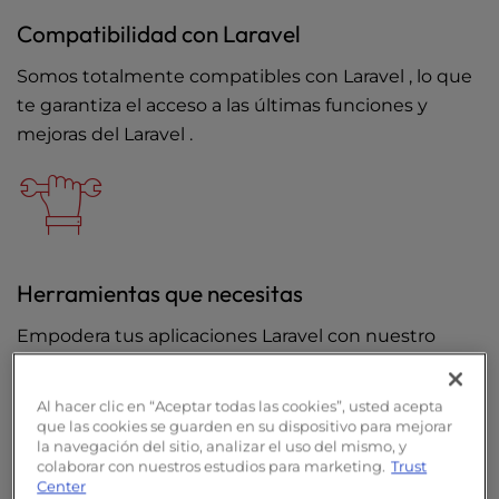
Compatibilidad con Laravel
Somos totalmente compatibles con Laravel , lo que
te garantiza el acceso a las últimas funciones y
mejoras del Laravel .
Herramientas que necesitas
Empodera tus aplicaciones Laravel con nuestro
conjunto de herramientas backend: Acceso SSH,
control de versiones Git, terminal en el navegador y
Al hacer clic en “Aceptar todas las cookies”, usted acepta
mucho más, ¡todo al alcance de tu mano!
que las cookies se guarden en su dispositivo para mejorar
la navegación del sitio, analizar el uso del mismo, y
colaborar con nuestros estudios para marketing.
Trust
Center