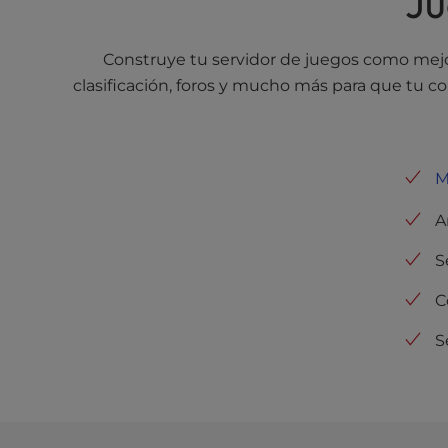
Ju
b
s
i
Construye tu servidor de juegos como mejo
t
clasificación, foros y mucho más para que tu 
e
t
o
p
e
M
o
p
A
l
S
e
w
C
i
t
S
h
v
i
s
u