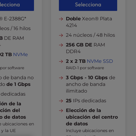
lecciona
Selecciona
® E-2388G*
Doble
Xeon® Plata
4214
eos / 16 hilos
24 núcleos / 48 hilos
B
DE RAM
4
256 GB DE
RAM
DDR4
,92 TB
NVMe
2 x 2 TB
NVMe SSD
 por software
RAID-1 por software
o de banda no
3 Gbps - 10 Gbps
de
do
de 1 Gbps
ancho de banda
ilimitado
 dedicadas
25
IPs dedicadas
ión de la
ción del
Elección de la
o de datos
ubicación del centro
de datos
e ubicaciones en
 y la UE
Incluye ubicaciones en