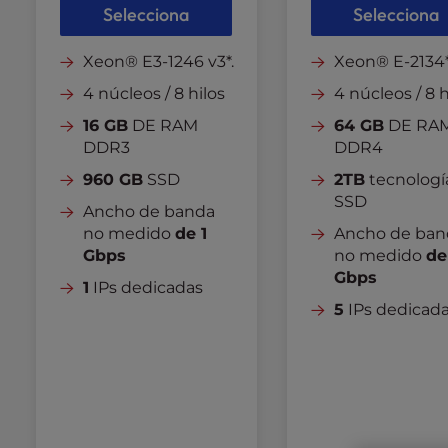
Selecciona
Selecciona
l
i
t
Xeon® E3-1246 v3*.
Xeon® E-2134*
y
4 núcleos / 8 hilos
4 núcleos / 8 h
s
16 GB
DE RAM
64 GB
DE RA
y
DDR3
DDR4
s
t
960 GB
SSD
2TB
tecnologí
e
SSD
Ancho de banda
m
no medido
de 1
Ancho de ban
.
Gbps
no medido
de
P
Gbps
r
1
IPs dedicadas
e
5
IPs dedicad
s
s
C
o
n
t