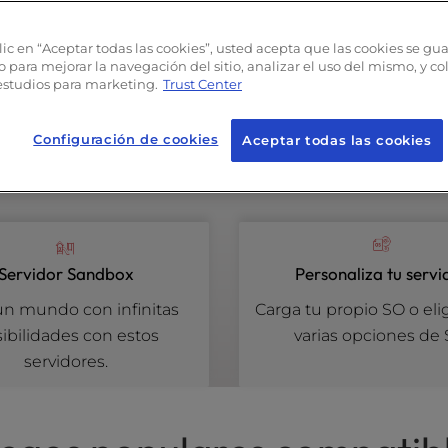
lic en “Aceptar todas las cookies”, usted acepta que las cookies se gu
o para mejorar la navegación del sitio, analizar el uso del mismo, y c
estudios para marketing.
Trust Center
de nuevos clientes. Oferta válida hasta el 1 de septiembre de 2026 a las 12:00
Configuración de cookies
Aceptar todas las cookies
Servidor Sandbox
Personaliza tu servi
un mundo con infinitas
Carga tu propio SO o eli
ibilidades con estos
varias opciones de 
servidores.