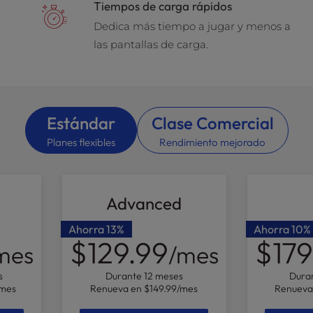
Tiempos de carga rápidos
Dedica más tiempo a jugar y menos a
las pantallas de carga.
Estándar
Clase Comercial
Planes flexibles
Rendimiento mejorado
Advanced
Ahorra
13%
Ahorra
10%
$129.99
$179
mes
/mes
s
Durante 12 meses
Dura
/mes
Renueva en
$149.99
/mes
Renueva