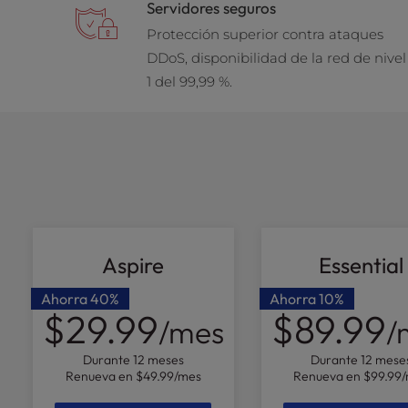
t
Servidores seguros
e
Protección superior contra ataques
i
DDoS, disponibilidad de la red de nivel
n
1 del 99,99 %.
c
l
u
d
e
s
a
n
a
Aspire
Essential
c
c
Ahorra
40%
Ahorra
10%
e
$29.99
$89.99
/mes
/
s
s
Durante 12 meses
Durante 12 mese
i
Renueva en
$49.99
/mes
Renueva en
$99.99
b
i