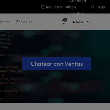
Contacta
Recursos
con
Login
nosotros
0
tos
Socios
$
USD
Chatear con Ventas