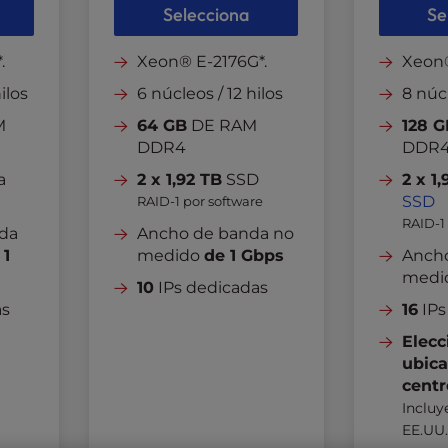
Selecciona
Se
.
Xeon® E-2176G*.
Xeon
ilos
6 núcleos / 12 hilos
8 núcl
M
64 GB
DE RAM
128 G
DDR4
DDR
a
2 x 1,92 TB
SSD
2 x 1
SSD
RAID-1 por software
RAID-1
da
Ancho de banda no
 1
medido
de 1 Gbps
Anch
medi
10
IPs dedicadas
as
16
IPs
Elecc
ubica
centr
Incluy
EE.UU.