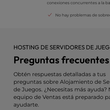
conexiones concurrentes a la b
e
s
No hay problemas de sobre
s
C
o
n
t
r
HOSTING DE SERVIDORES DE JUE
o
l
Preguntas frecuentes
-
F
1
Obtén respuestas detalladas a tus
0
t
preguntas sobre Alojamiento de Se
o
de Juegos. ¿Necesitas más ayuda? 
o
equipo de Ventas está preparado p
p
e
ayudarte.
n