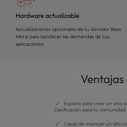
u
s
i
Hardware actualizable
n
g
Actualizaciones opcionales de tu Servidor Bare
a
Metal para satisfacer las demandas de tus
s
aplicaciones.
c
r
e
e
n
Ventajas 
r
e
a
d
e
Espacio para crear un sitio 
r
clasificación para tu comunidad
;
P
Capaz de manejar un alto t
r