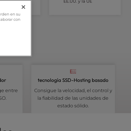
EE.UU. y la UE
arden en su
olaborar con
 h (hora del Este).
dor
tecnología SSD-Hosting basado
ge entre
Consigue la velocidad, el control y
SO.
la fiabilidad de las unidades de
estado sólido.