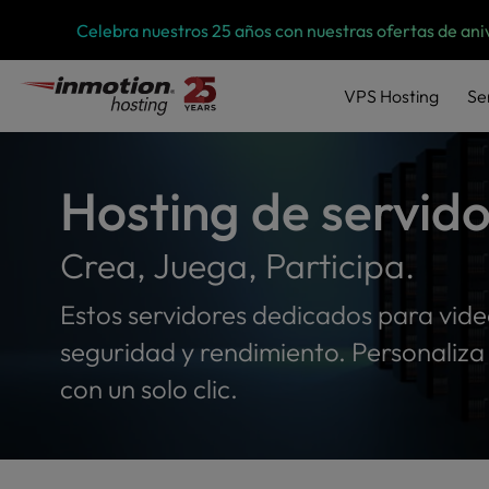
P
Saltar
Celebra nuestros 25 años con nuestras ofertas de ani
l
al
e
contenido
a
VPS
Hosting
Se
s
e
n
o
Hosting de servido
t
e
:
Crea, Juega, Participa.
T
h
Estos servidores dedicados para vide
i
seguridad y rendimiento. Personaliza 
s
w
con un solo clic.
e
b
s
i