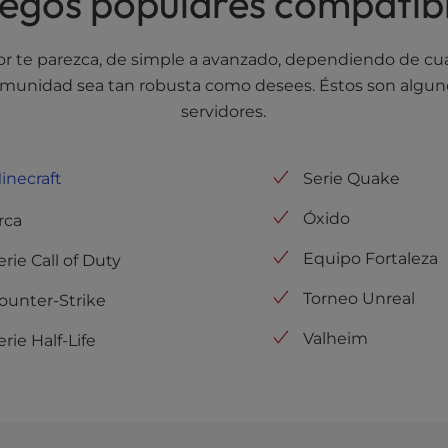
egos populares compatib
r te parezca, de simple a avanzado, dependiendo de cuán
comunidad sea tan robusta como desees. Éstos son algu
servidores.
inecraft
Serie Quake
Óxido
rca
Equipo Fortaleza
erie Call of Duty
Torneo Unreal
ounter-Strike
Valheim
erie Half-Life