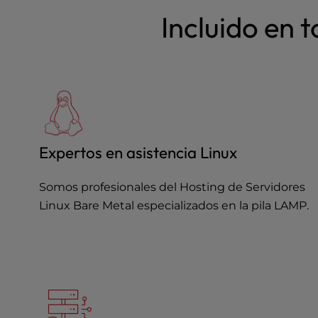
a
Incluido en 
l
d
i
s
a
b
i
l
Expertos en asistencia Linux
i
t
i
Somos profesionales del Hosting de Servidores
e
Linux Bare Metal especializados en la pila LAMP.
s
w
h
o
a
r
e