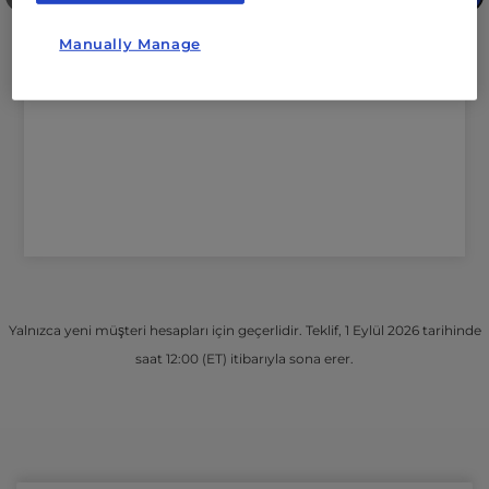
960 GB
SSD
Manually Manage
1Gbps
Ölçülmemiş Bant Genişliği
1
Özel IP'ler
Yalnızca yeni müşteri hesapları için geçerlidir. Teklif, 1 Eylül 2026 tarihinde
saat 12:00 (ET) itibarıyla sona erer.