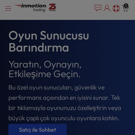
P
İçeriğe
e
0
l
a
geç
e
d
e
a
r
s
Oyun Sunucusu
s
e
Barındırma
n
o
t
Yaratın, Oynayın,
e
:
Etkileşime Geçin.
T
h
Bu özel oyun sunucuları, güvenlik ve
i
s
performans açısından en iyisini sunar. Tek
w
bir tıklamayla oyununuzu özelleştirin veya
e
b
büyük çaplı çok oyunculu oyunlara katılın.
s
i
Satış ile Sohbet