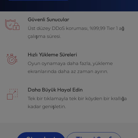
t
e
i
Güvenli Sunucular
n
c
Üst düzey DDoS koruması, %99,99 Tier 1 ağ
l
çalışma süresi.
u
d
Hızlı Yükleme Süreleri
e
s
Oyun oynamaya daha fazla, yükleme
a
ekranlarında daha az zaman ayırın.
n
a
c
Daha Büyük Hayal Edin
c
Tek bir tıklamayla tek bir köyden bir krallığa
e
kadar genişletin.
s
s
i
b
i