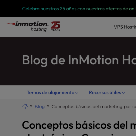
Ir
P
Celebra nuestros 25 años con nuestras ofertas de an
l
al
e
contenido
a
VPS
Hosti
s
e
n
Blog de InMotion H
o
t
e
:
T
h
Temas de alojamiento
Recursos útiles
i
s
Blog
Conceptos básicos del marketing por co
w
e
Conceptos básicos del 
b
s