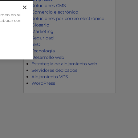
Soluciones CMS
ículo
Comercio electrónico
arden en su
Soluciones por correo electrónico
olaborar con
Glosario
Marketing
Seguridad
SEO
Tecnología
Desarrollo web
Estrategia de alojamiento web
Servidores dedicados
Alojamiento VPS
WordPress