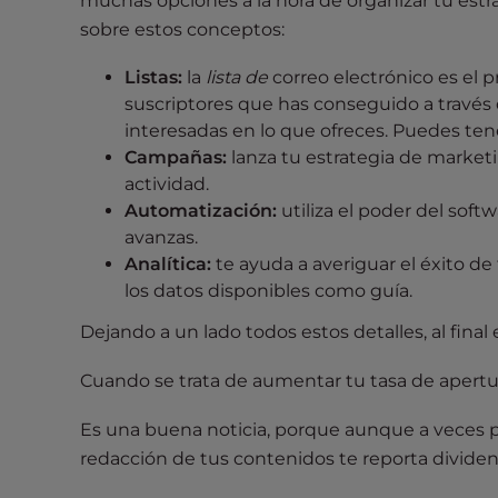
muchas opciones a la hora de organizar tu estr
e
sobre estos conceptos:
w
i
Listas:
la
lista de
correo electrónico es el pr
t
suscriptores que has conseguido a través
h
interesadas en lo que ofreces. Puedes ten
v
Campañas:
lanza tu estrategia de marketi
i
actividad.
s
Automatización:
utiliza el poder del sof
u
avanzas.
a
Analítica:
te ayuda a averiguar el éxito de
l
los datos disponibles como guía.
d
i
Dejando a un lado todos estos detalles, al fina
s
a
Cuando se trata de aumentar tu tasa de apertur
b
Es una buena noticia, porque aunque a veces pu
i
l
redacción de tus contenidos te reporta dividen
i