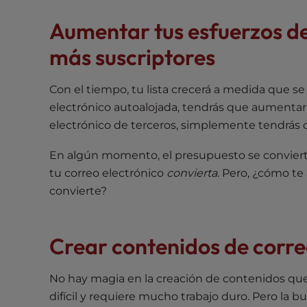
t
Aumentar tus esfuerzos de
i
e
más suscriptores
s
w
Con el tiempo, tu lista crecerá a medida que se 
h
o
electrónico autoalojada, tendrás que aumentar la
a
electrónico de terceros, simplemente tendrás qu
r
En algún momento, el presupuesto se conviert
e
u
tu correo electrónico
convierta
. Pero, ¿cómo te
s
convierte?
i
n
g
Crear contenidos de corre
a
s
No hay magia en la creación de contenidos qu
c
difícil y requiere mucho trabajo duro. Pero la 
r