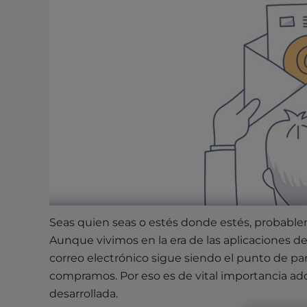
s
i
b
i
l
i
t
y
s
y
s
t
e
m
Seas quien seas o estés donde estés, probablem
.
Aunque vivimos en la era de las aplicaciones de 
P
correo electrónico sigue siendo el punto de par
r
compramos. Por eso es de vital importancia ad
e
desarrollada.
s