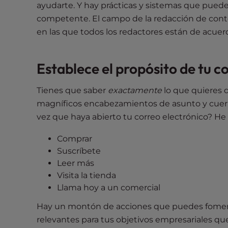
ayudarte. Y hay prácticas y sistemas que pued
e
competente. El campo de la redacción de conte
e
en las que todos los redactores están de acuerd
n
r
e
Establece el propósito de tu c
a
d
Tienes que saber
exactamente
lo que quieres 
e
magníficos encabezamientos de asunto y cuerpo
r
vez que haya abierto tu correo electrónico? He
;
P
Comprar
r
Suscríbete
e
Leer más
s
Visita la tienda
s
Llama hoy a un comercial
C
o
Hay un montón de acciones que puedes foment
n
relevantes para tus objetivos empresariales q