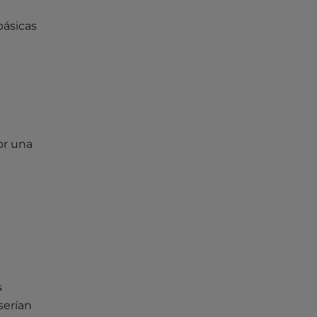
básicas
or una
s
serían