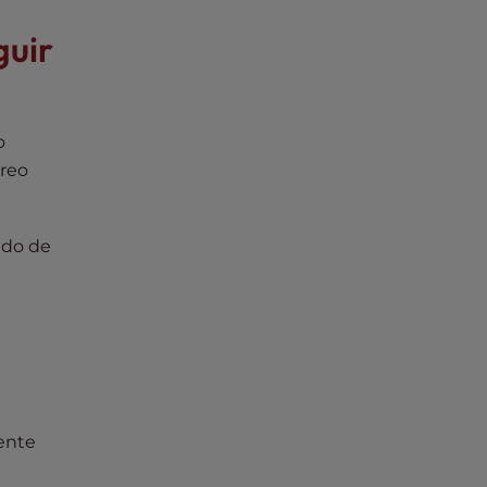
guir
o
rreo
ido de
ente