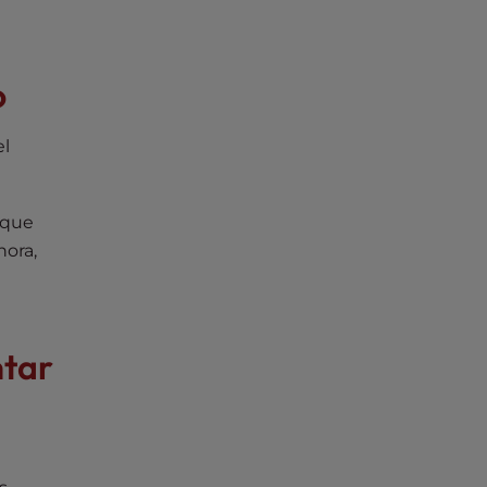
o
el
 que
hora,
ntar