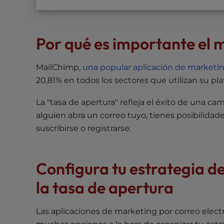
t
t
h
Por qué es importante el 
e
w
MailChimp,
una popular aplicación de marketin
e
20,81% en todos los sectores que utilizan su pl
b
s
La "tasa de apertura" refleja el éxito de una c
i
alguien abra un correo tuyo, tienes posibilida
t
suscribirse o registrarse.
e
t
o
Configura tu estrategia d
p
e
la tasa de apertura
o
p
Las aplicaciones de marketing por correo elec
l