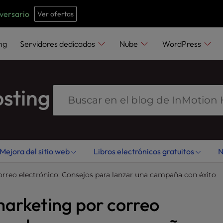
e
n
iversario
Ver ofertas
r
e
ng
Servidores dedicados
Nube
WordPress
a
d
e
osting
r
s
Mejora del sitio web
Libros electrónicos gratuitos
N
rreo electrónico: Consejos para lanzar una campaña con éxito
marketing por correo