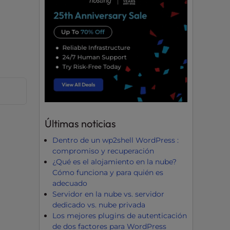
Últimas noticias
Dentro de un wp2shell WordPress :
compromiso y recuperación
¿Qué es el alojamiento en la nube?
Cómo funciona y para quién es
adecuado
Servidor en la nube vs. servidor
dedicado vs. nube privada
Los mejores plugins de autenticación
de dos factores para WordPress