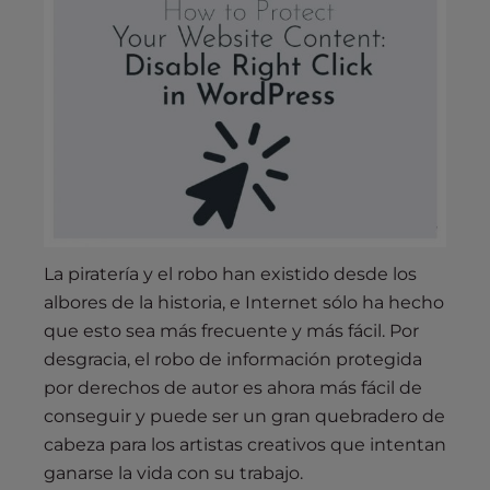
s
i
b
i
l
i
t
y
s
y
s
La piratería y el robo han existido desde los
t
albores de la historia, e Internet sólo ha hecho
e
que esto sea más frecuente y más fácil. Por
m
desgracia, el robo de información protegida
.
por derechos de autor es ahora más fácil de
conseguir y puede ser un gran quebradero de
cabeza para los artistas creativos que intentan
ganarse la vida con su trabajo.