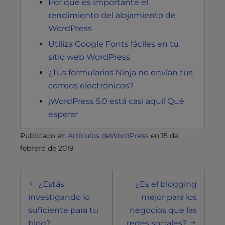
Por qué es importante el
rendimiento del alojamiento de
WordPress
Utiliza Google Fonts fáciles en tu
sitio web WordPress
¿Tus formularios Ninja no envían tus
correos electrónicos?
¡WordPress 5.0 está casi aquí! Qué
esperar
Publicado en
Artículos deWordPress
en
15 de
febrero de 2019
Navegación
¿Estás
¿Es el blogging
posterior
investigando lo
mejor para los
suficiente para tu
negocios que las
blog?
redes sociales?