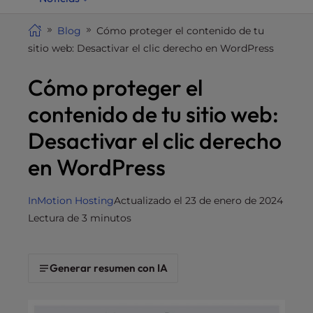
i
t
Blog
Cómo proteger el contenido de tu
e
sitio web: Desactivar el clic derecho en WordPress
i
Cómo proteger el
n
c
contenido de tu sitio web:
l
u
Desactivar el clic derecho
d
en WordPress
e
s
a
InMotion Hosting
Actualizado el 23 de enero de 2024
n
Lectura de 3 minutos
a
c
c
Generar resumen con IA
e
s