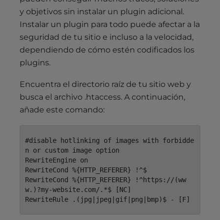
y objetivos sin instalar un plugin adicional.
Instalar un plugin para todo puede afectar a la
seguridad de tu sitio e incluso a la velocidad,
dependiendo de cómo estén codificados los
plugins.
Encuentra el directorio raíz de tu sitio web y
busca el archivo .htaccess. A continuación,
añade este comando:
#disable hotlinking of images with forbidde
n or custom image option 

RewriteEngine on 

RewriteCond %{HTTP_REFERER} !^$ 

RewriteCond %{HTTP_REFERER} !^https://(ww
w.)?my-website.com/.*$ [NC] 

RewriteRule .(jpg|jpeg|gif|png|bmp)$ - [F]