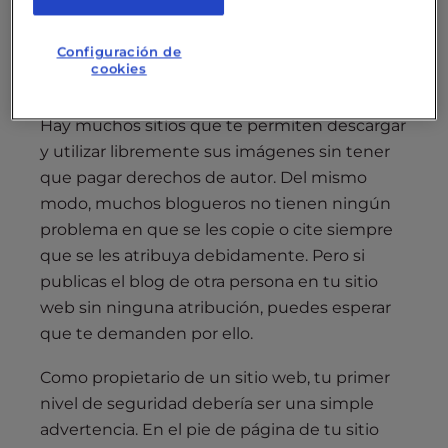
volver a publicarlo como si fuera tuyo.
Configuración de
cookies
Copia legal
Hay muchos sitios que te permiten descargar
y utilizar libremente sus imágenes sin tener
que pagar derechos de autor. Del mismo
modo, muchos blogueros no tienen ningún
problema en que se les copie o cite siempre
que se les atribuya debidamente. Pero si
publicas el blog de otra persona en tu sitio
web sin ninguna atribución, puedes esperar
que te demanden por ello.
Como propietario de un sitio web, tu primer
nivel de seguridad debería ser una simple
advertencia. En el pie de página de tu sitio