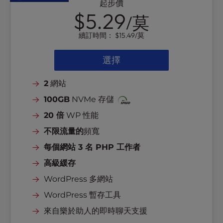
起步價
l
$5.29
/莫
i
t
續訂時間：
$15.49
/莫
y
s
選擇
y
s
2
網站
t
e
100GB
NVMe 存儲
m
20 倍
WP 性能
.
不限流量的
頻寬
每個網站 3 名 PHP 工作者
高級緩存
WordPress 多網站
WordPress 暫存工具
來自樂於助人的即時聊天支援