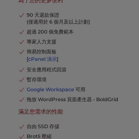
為了您的更多便利
自動異地備份
包括
電子郵件帳戶
無限電子郵件地址
適合每月訪客
~ 320,000
專用IP位址
包括
90 天退款保證
每個網站的 PHP Worker
4
(僅適用於 6 個月及以上計劃)
專用操作碼緩存池
包括
MySQL資料庫
無限
超過 200 個免費範本
WordPress 預裝
包括
停放功能變數名稱
無限
專家人力支援
無停機網站傳輸
可用
子域
無限
駭客和惡意軟體防護
簡易控制面板
包括
每個收件匣的電子郵件存儲
10GB
[
cPanel
演示
]
自動異地備份
包括
遠端備份
可用
安全應用程式回滾
適合每月訪客
~ 520,000
免費遷移外掛程式
包括
每個網站的 PHP Worker
暫存環境
6
自定義主題
包括
MySQL資料庫
無限
Google Workspace
可用
自動更新外掛程式
包括
停放功能變數名稱
無限
拖放 WordPress 頁面產生器 - BoldGrid
高級緩存
包括
子域
無限
滿足您需求的性能
託管加
包括
每個收件匣的電子郵件存儲
20GB
Cloudflare 整合
包括
遠端備份
可用
自由 SSD 存儲
電話、聊天和票務支援
包括
免費遷移外掛程式
包括
Brotli 壓縮