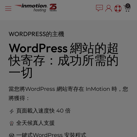
P
跳
e
0
l
a
到
e
d
內
e
a
容
r
s
WORDPRESS的主機
s
e
WordPress 網站的超
n
o
快寄存：成功所需的
t
e
一切
:
T
h
當您將WordPress 網站寄存在 InMotion 時，您
i
s
將獲得：
w
頁面載入速度快 40 倍
e
b
全天候真人支援
s
i
一鍵式WordPress 安裝程式