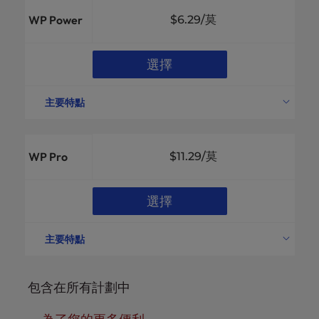
WP Power
$6.29
/莫
選擇
主要特點
免費網域
包括
支援的網站
10
WP Pro
$11.29
/莫
200GBNVMe 儲存空
磁碟空間
間
電子郵件帳戶
無限電子郵件地址
選擇
專用IP位址
可用
專用操作碼緩存池
包括
主要特點
WordPress 預裝
包括
免費網域
包括
無停機網站傳輸
可用
支援的網站
40
包含在所有計劃中
300GBNVMe 儲存空
駭客和惡意軟體防護
包括
磁碟空間
間