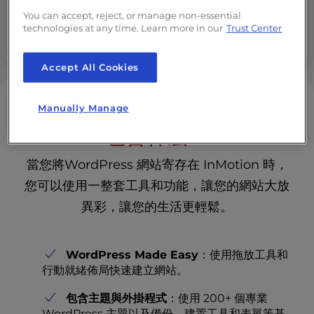
You can accept, reject, or manage non-essential
technologies at any time. Learn more in our
Trust Center
支援現代網路應用程式
Accept All Cookies
InMotion 的WordPress 主機
Manually Manage
包含什麼？
當您將WordPress 網站寄存在 InMotion 時，
您可以使用一整套工具和功能，讓您的網站大放
異彩，讓您的生活更輕鬆。
WordPress Made Easy
：使用拖放工具和
行動就緒佈局快速建立網站。
包含主題與外掛程式
：使用 200+ 個專業
WordPress 主題以及備份、建置工具和表單等基