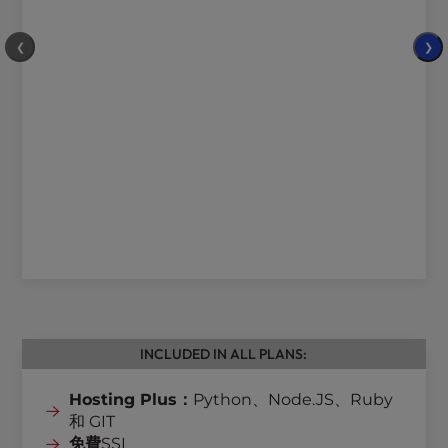
❮
❯
INCLUDED IN ALL PLANS:
Hosting Plus：
Python、Node.JS、Ruby
和 GIT
免費
SSL