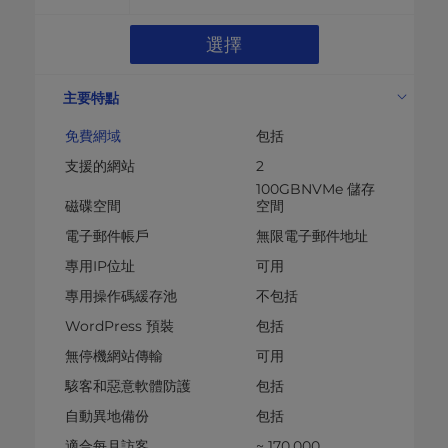
選擇
主要特點
免費網域
包括
支援的網站
2
100GBNVMe 儲存
磁碟空間
空間
電子郵件帳戶
無限電子郵件地址
專用IP位址
可用
專用操作碼緩存池
不包括
WordPress 預裝
包括
無停機網站傳輸
可用
駭客和惡意軟體防護
包括
自動異地備份
包括
適合每月訪客
~ 170,000