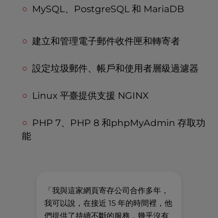
MySQL、PostgreSQL 和 MariaDB
建立和管理電子郵件收件匣和轉寄者
設定垃圾郵件、帳戶和使用者層級過濾器
Linux 平臺提供支援 NGINX
PHP 7、PHP 8 和phpMyAdmin 存取功
能
「我與這家網頁寄存公司合作多年，
"
我可以說，在接近 15 年的時間裡，他
支援
們提供了持續不斷的服務，幾乎沒有
繫