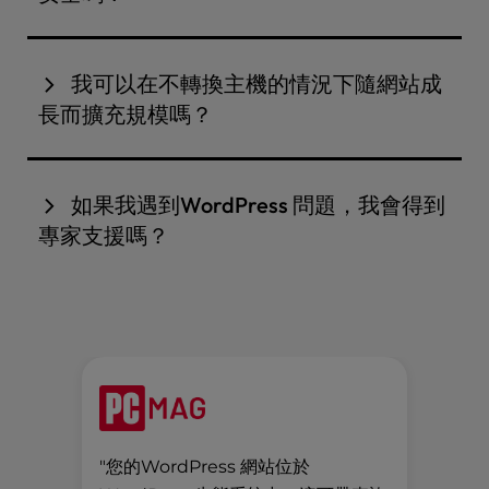
WordPress 環境，確保您的網站開箱即可快速載
外掛程式等功能，以及WordPress工具，例如進階快
入。與許多共用主機供應商不同的是，我們不會超額
是的，安全是內建的，而不是附加的。我們的
取以獲得更佳效能。
訂購伺服器，讓您的資源保持穩定可靠。
WordPress 共用主機計劃包括自動WordPress 更
我可以在不轉換主機的情況下隨網站成
新、
免費 SSL
、
DDoS 保護
和先進的伺服器層級防火
長而擴充規模嗎？
牆。我們也提供惡意軟體防護，確保您的網站安全，
無需使用額外的付費外掛程式或第三方工具。
絕對是。InMotion Hosting 專為動力而打造。從共
用主機開始，然後無縫升級到
WordPress VPS
或
專
如果我遇到WordPress 問題，我會得到
屬WordPress
計劃，擁有更強大的功能、獨立的資源
專家支援嗎？
和先進的管理工具 - 無需遷移或停機時間。它非常適
合計劃隨時間成長或推出新功能的網站。
是的，在InMotion Hosting，您可以隨時獲得真人
提供的真正幫助。我們提供全天候的專家人工支援，
沒有人工智能機器人或腳本聊天助手。無論您是透過
電話、即時聊天或支援票單與我們聯絡，您總是可以
與知識豐富的團隊成員交談。
"您的WordPress 網站位於
「