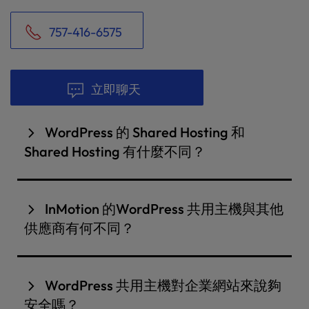
757-416-6575
立即聊天
WordPress 的 Shared Hosting 和
Shared Hosting 有什麼不同？
主要差異在於WordPress 特有的最佳化和功能。
共用主機是最簡單的網站主機選項之一。它是一種一
InMotion 的WordPress 共用主機與其他
般的主機解決方案，伺服器上的資源由多個網站共
供應商有何不同？
享。共用主機用途廣泛，可託管各種平台或 CMS，但
InMotion Hosting
為WordPress
提供可媲美管理平
它不包括WordPress 的特定工具或最佳化。
台的高效能
主機
。您將獲得由我們自訂的UltraStack
WordPress 共用主機對企業網站來說夠
WordPress 共用主機是專為WordPress 網站設計的
快取、NVMe SSD 和免費 CDN 所提供的預先最佳化
共用主機版本。它包括優化伺服器設定、自動更新、
安全嗎？