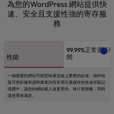
為您的WordPress 網站提供快
速、安全且支援性強的寄存服
務
99.99%正常運行
❯
性能
間
一個緩慢的網站可能意味著您線上業務的結束。物件快
取可將影像和資料庫查詢等常用元素儲存於快速存取記
憶體中，讓您的網站載入速度更快、執行更順暢，同時
讓使用者滿意。