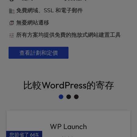
t
e
免費網域、SSL 和電子郵件
i
n
無憂網站遷移
c
l
所有方案均提供免費的拖放式網站建置工具
u
d
查看計劃和定價
e
s
a
n
a
比較WordPress的寄存
c
c
e
s
s
i
WP Launch
b
您節省了
66%
i