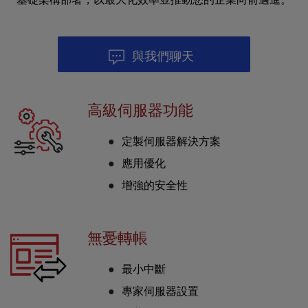
l
i
t
與我們聊天
y
s
y
s
高級伺服器功能
t
e
定製伺服器解決方案
m
.
應用優化
增強的安全性
無憂轉帳
最小中斷
專家伺服器設置