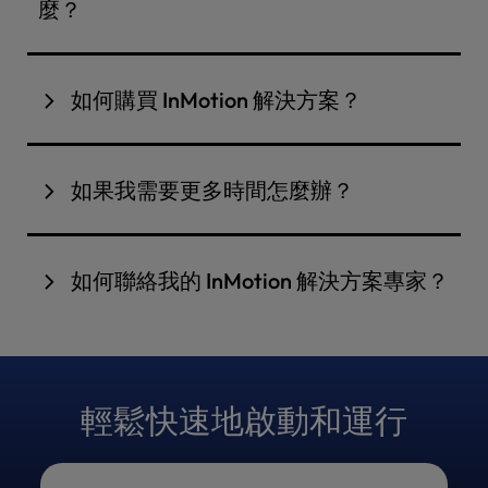
麼？
我們提供您成功所需的解決方案。我們可以提供一般
諮詢、進階 Web 伺服器設定或一般 CMS 問題的疑難
如何購買 InMotion 解決方案？
排解，並提供服務，例如以 MySQL 取代 MariaDB
SQL，或安裝PostgreSQL 、AngularJS、
與我們的支援代理
聊天
，他們可以確定哪一種產品符
NodeJS、Django、Apache Tomcat Server、
合您的需求和預算。
如果我需要更多時間怎麼辦？
Redis、PHP 模組 / PHP 擴充等應用程式。
對於已有 InMotion Solutions 訂閱的客戶，可購買
以折扣價計算的額外每小時時段。
如何聯絡我的 InMotion 解決方案專家？
團隊成員可於東部時間週一至週五上午 9 點至晚上 9
點（美國主要假日除外）通過電話和聊天提供服務。
輕鬆快速地啟動和運行