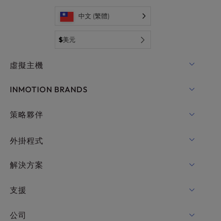
中文 (繁體)
$
美元
虛擬主機
共用主機
INMOTION BRANDS
WordPress的主機
RamNode
策略夥伴
WordPress的託管服務
InMotion Cloud
OpenMetal 雲 IaaS
外掛程式
適用於WordPress的UltraStack ONE
VPS主機
功能變數名稱
解決方案
專用伺服器託管
Backup Manager
cPanel 好客
支援
裸機伺服器
Monarx 安全
Drupal 好客
企業託管解決方案
在線聊天
公司
專業郵箱