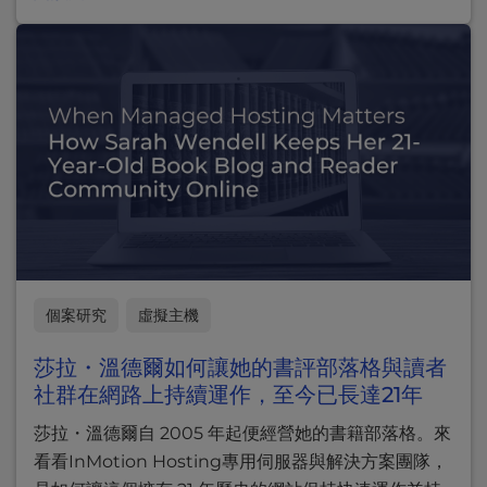
個案研究
虛擬主機
莎拉・溫德爾如何讓她的書評部落格與讀者
社群在網路上持續運作，至今已長達21年
莎拉・溫德爾自 2005 年起便經營她的書籍部落格。來
看看InMotion Hosting專用伺服器與解決方案團隊，