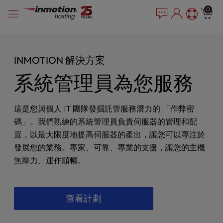
P
跳
e
0
l
a
到
e
d
內
e
a
容
r
s
INMOTION 解決方案
s
e
n
系統管理員為您服務
o
t
e
這是您與個人 IT 團隊發掘託管服務潛力的 「作弊密
:
碼」。我們熟練的系統管理員負責伺服器的管理和配
T
置，以最大限度地提高伺服器的產出，讓您可以專注於
h
i
發展您的業務。專家、可靠、專業的支援，讓您的主機
s
無壓力、運作順暢。
w
e
b
查看計劃
s
i