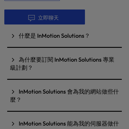
立即聊天
什麼是 InMotion Solutions？
InMotion Solutions 是一個由內部系統管理員團隊
組成的部門，提供白手套服務、網站遷移、伺服器最
為什麼要訂閱 InMotion Solutions 專業
佳化等服務。他們能確保您的網站獲得高水準的照
級計劃？
顧，讓您可以放鬆心情，專心發展您的業務。
無論您是要轉移多個應用程式、簡單的網站或整個伺
服器，InMotion Solutions 團隊都能讓您的轉移過
InMotion Solutions 會為我的網站做些什
程天衣無縫。您的滿意是我們的首要任務。當您的開
麼？
發人員可以管理網站的前端時，讓我們幫您優化您的
VPS 或專屬主機伺服器。我們的系統管理員團隊了解
我們可以提供伺服器端最佳化解決方案，以確保您的
我們的產品和基礎設施，將協助調整您的伺服器，以
網站有效利用伺服器資源，並提供有關可用領先技術
InMotion Solutions 能為我的伺服器做什
最大限度地提高您的網站的性能。
的建議。