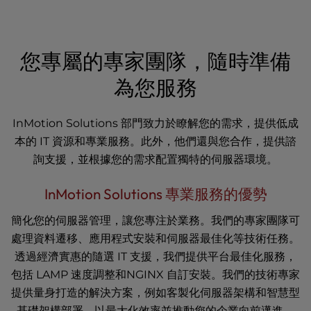
t
e
i
n
您專屬的專家團隊，隨時準備
c
l
為您服務
u
d
InMotion Solutions 部門致力於瞭解您的需求，提供低成
e
s
本的 IT 資源和專業服務。此外，他們還與您合作，提供諮
a
詢支援，並根據您的需求配置獨特的伺服器環境。
n
a
InMotion Solutions 專業服務的優勢
c
c
簡化您的伺服器管理，讓您專注於業務。我們的專家團隊可
e
處理資料遷移、應用程式安裝和伺服器最佳化等技術任務。
s
透過經濟實惠的隨選 IT 支援，我們提供平台最佳化服務，
s
包括 LAMP 速度調整和NGINX 自訂安裝。我們的技術專家
i
b
提供量身打造的解決方案，例如客製化伺服器架構和智慧型
i
基礎架構部署，以最大化效率並推動您的企業向前邁進。