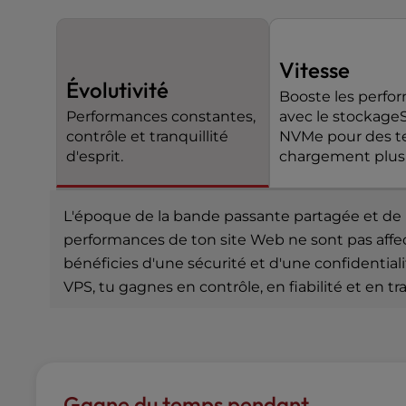
e
s
s
Vitesse
C
Évolutivité
Booste les perfo
o
Performances constantes,
avec le stockag
n
contrôle et tranquillité
NVMe pour des temps de
t
d'esprit.
chargement plus 
r
o
l
L'époque de la bande passante partagée et de la 
-
F
performances de ton site Web ne sont pas affecté
1
bénéficies d'une sécurité et d'une confidenti
0
VPS, tu gagnes en contrôle, en fiabilité et en tr
t
o
o
p
e
n
Gagne du temps pendant