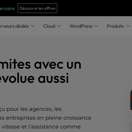
e
n
versaire
Découvre les offres
r
e
erveurs dédiés
Cloud
WordPress
Produits
a
d
e
imites avec un
r
s
volue aussi
 pour les agences, les
s entreprises en pleine croissance
a vitesse et l'assistance comme