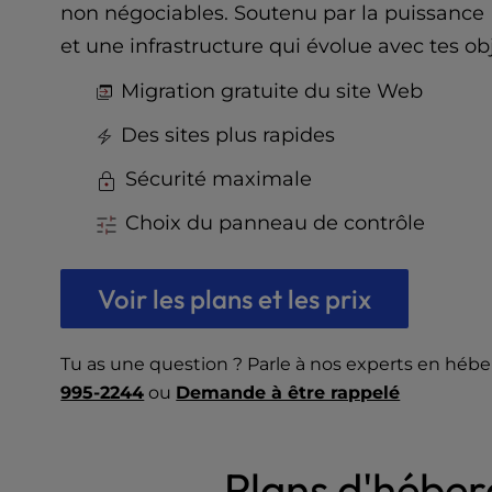
t
non négociables. Soutenu par la puissance
e
et une infrastructure qui évolue avec tes obj
i
n
Migration gratuite du site Web
c
l
Des sites plus rapides
u
d
Sécurité maximale
e
s
Choix du panneau de contrôle
a
n
a
Voir les plans et les prix
c
c
Tu as une question ? Parle à nos experts en hé
e
s
995-2244
ou
Demande à être rappelé
s
i
b
Plans d'héber
i