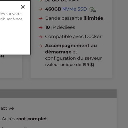
460GB
NVMe SSD
ies sur votre
imitée
Bande passante
illimitée
tribuer à nos
10
IP dédiées
 au
Compatible avec Docker
Accompagnement au
rveur
démarrage
et
 $)
configuration du serveur
(valeur unique de 199 $)
 active
Accès
root complet