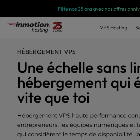
P
Skip
Fête nos 25 ans avec nos offres anni
l
to
e
content
a
VPS
Hosting
S
s
e
n
HÉBERGEMENT VPS
o
t
Une échelle sans l
e
:
hébergement qui é
T
h
vite que toi
i
s
w
e
Hébergement VPS haute performance conçu
b
entrepreneurs, les équipes numériques et le
s
i
qui considèrent le temps de disponibilité, l