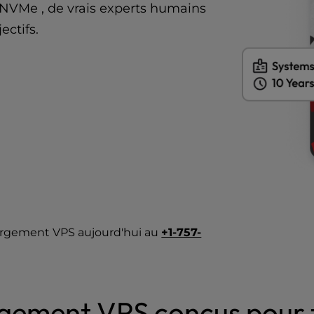
 NVMe , de vrais experts humains
ectifs.
bergement VPS aujourd'hui au
+1-757-
gement VPS conçus pour 