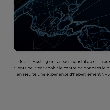
u
s
i
n
g
a
s
c
r
e
e
n
InMotion Hosting un réseau
mondial
de
centres
r
clients peuvent choisir le centre de données le p
e
Il en résulte une expérience d'hébergement VPS fl
a
d
e
r
;
P
r