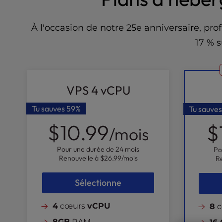
l
i
À l'occasion de notre 25e anniversaire, p
t
y
17 % s
s
y
s
t
VPS 4 vCPU
e
m
Tu sauves
59%
Tu sauve
.
$10.99
$
P
/mois
r
Pour une durée de 24 mois
e
Po
Renouvelle à
$26.99
/mois
R
s
s
Sélectionne
C
o
n
4
cœurs
vCPU
8
c
t
8GB
RAM