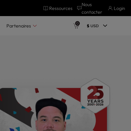
Nous
Ressources
Login
contacter
0
Partenaires
$
USD