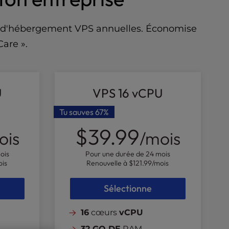
les d'hébergement VPS annuelles. Économise
Care ».
U
VPS 16 vCPU
Tu sauves
67%
$39.99
ois
/mois
ois
Pour une durée de 24 mois
ois
Renouvelle à
$121.99
/mois
Sélectionne
16
cœurs
vCPU
32 GO DE
RAM