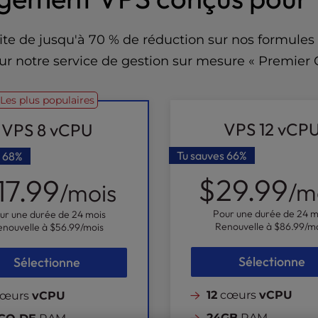
rofite de jusqu'à 70 % de réduction sur nos formu
ur notre service de gestion sur mesure « Premier 
Les plus populaires
VPS 12 vCP
VPS 8 vCPU
Tu sauves
66%
s
68%
$29.99
17.99
/m
/mois
Pour une durée de 24 m
ur une durée de 24 mois
Renouvelle à
$86.99
/m
enouvelle à
$56.99
/mois
Sélectionne
Sélectionne
12
cœurs
vCPU
œurs
vCPU
24GB
RAM