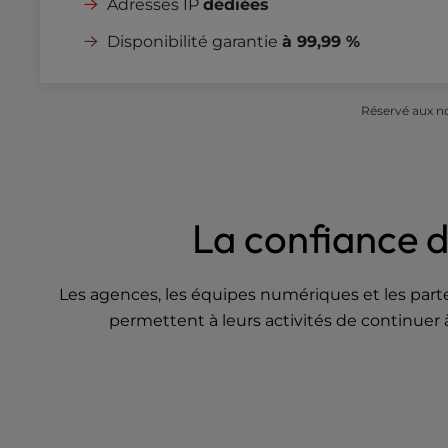
b
Adresses IP
dédiées
s
Disponibilité garantie
à 99,99 %
i
t
e
t
Réservé aux no
o
p
e
o
p
La confiance d
l
e
w
Les agences, les équipes numériques et les parte
i
permettent à leurs activités de continuer à
t
h
v
i
s
u