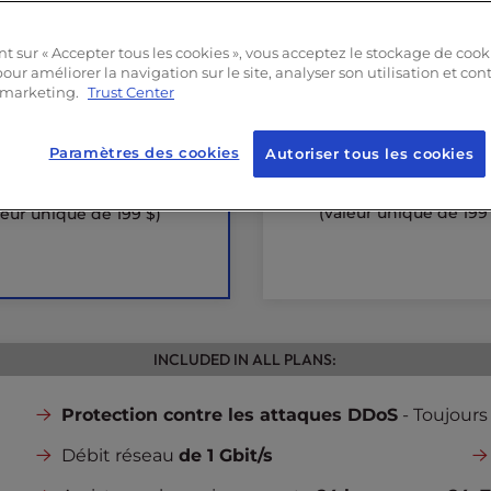
 GO DE
RAM
360 GO
NVMe SSD
0 GO
NVMe SSD
t sur « Accepter tous les cookies », vous acceptez le stockage de cook
Bande passante
ill
nde passante
illimitée
our améliorer la navigation sur le site, analyser son utilisation et con
e marketing.
Trust Center
5
IP dédiées
P dédiées
Accompagnement
compagnement au
Paramètres des cookies
Autoriser tous les cookies
démarrage
et
marrage
et
configuration du se
figuration du serveur
(valeur unique de 199
leur unique de 199 $)
INCLUDED IN ALL PLANS:
Protection contre les attaques DDoS
- Toujours
Débit réseau
de 1 Gbit/s