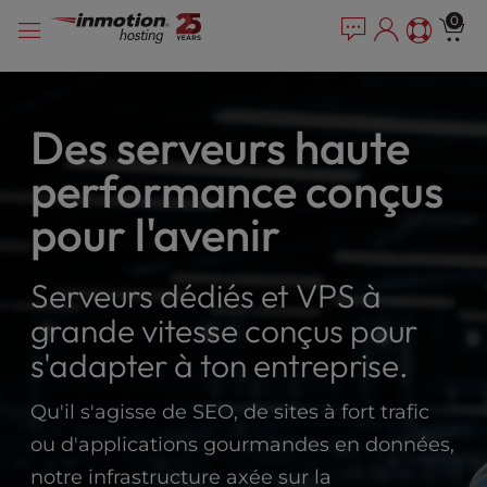
P
Skip
e
0
l
a
to
e
d
content
e
a
r
s
s
Des serveurs haute
e
n
performance conçus
o
t
pour l'avenir
e
:
T
Serveurs dédiés et VPS à
h
grande vitesse conçus pour
i
s
s'adapter à ton entreprise.
w
e
Qu'il s'agisse de SEO, de sites à fort trafic
b
s
ou d'applications gourmandes en données,
i
notre infrastructure axée sur la