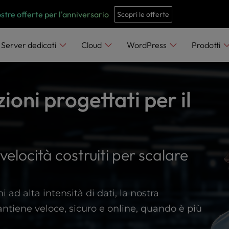
e
n
ostre offerte per l'anniversario
Scopri le offerte
r
e
Server dedicati
Cloud
WordPress
Prodotti
a
d
e
ioni progettati per il
r
s
velocità costruiti per scalare
ni ad alta intensità di dati, la nostra
mantiene veloce, sicuro e online, quando è più