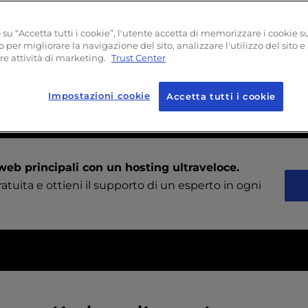
su “Accetta tutti i cookie”, l'utente accetta di memorizzare i cookie s
o per migliorare la navigazione del sito, analizzare l'utilizzo del sito e
re attività di marketing.
Trust Center
gi stesso la tua migrazion
Impostazioni cookie
Accetta tutti i cookie
 web principali con un hosting ultraveloce.
ratuita e ottieni il supporto di un esperto in ogni