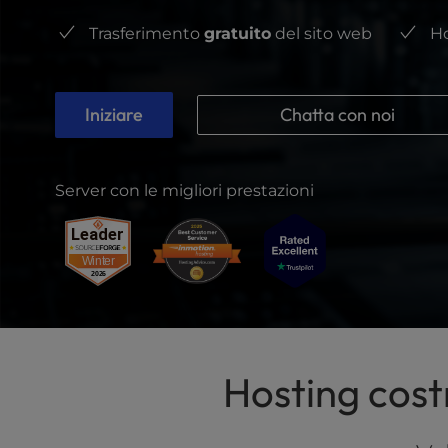
t
e
Trasferimento
gratuito
del sito web
Ho
i
n
c
l
Iniziare
Chatta con noi
u
d
e
Server con le migliori prestazioni
s
a
n
a
c
c
e
s
s
Hosting costr
i
b
i