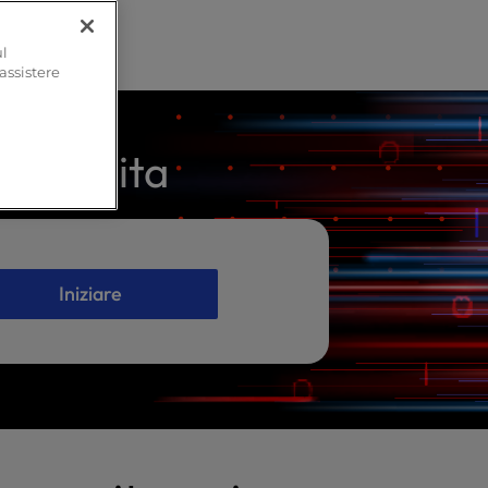
ul
 assistere
e gratuita
Iniziare