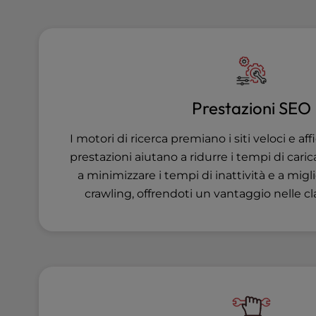
u
s
i
n
g
a
s
Prestazioni SEO
c
r
I motori di ricerca premiano i siti veloci e affi
e
prestazioni aiutano a ridurre i tempi di car
e
a minimizzare i tempi di inattività e a migli
n
r
crawling, offrendoti un vantaggio nelle cla
e
a
d
e
r
;
P
r