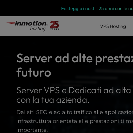
P
Vai
Festeggia i nostri 25 anni con le n
l
al
e
contenuto
a
VPS
Hosting
s
e
n
o
Server ad alte prestaz
t
e
futuro
:
T
h
Server VPS e Dedicati ad alta 
i
s
con la tua azienda.
w
e
Dai siti SEO e ad alto traffico alle applicazio
b
s
infrastruttura orientata alle prestazioni ti 
i
importante.