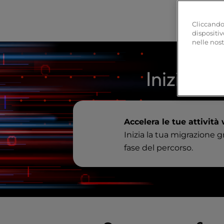
r
o
Cliccando 
l
dispositiv
-
nelle nost
F
1
1
Inizia og
t
o
a
d
Accelera le tue attività
j
Inizia la tua migrazione g
u
s
fase del percorso.
t
t
h
e
w
e