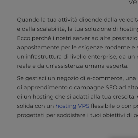
Vel
l
i
t
Quando la tua attività dipende dalla velocità
y
e dalla scalabilità, la tua soluzione di hosti
s
Ecco perché i nostri server ad alte prestazio
y
s
appositamente per le esigenze moderne e 
t
un'infrastruttura di livello enterprise, da 
e
reale e da un'assistenza umana esperta.
m
.
Se gestisci un negozio di e-commerce, una
P
r
di apprendimento o campagne SEO ad alto
e
di un hosting che si adatti alla tua crescita
s
solida con un
hosting VPS
flessibile o con 
s
C
progettati per soddisfare i tuoi obiettivi di
o
n
t