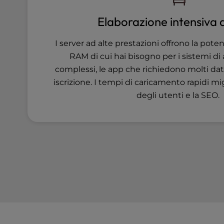
e
Elaborazione intensiva d
s
s
C
I server ad alte prestazioni offrono la pote
o
RAM di cui hai bisogno per i sistemi 
n
complessi, le app che richiedono molti dati
t
iscrizione. I tempi di caricamento rapidi mi
r
degli utenti e la SEO.
o
l
-
F
1
0
t
o
o
p
e
n