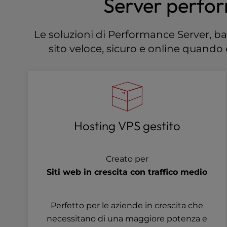
Server perfor
b
s
i
Le soluzioni di Performance Server, ba
t
e
sito veloce, sicuro e online quando
t
o
p
e
o
p
l
Hosting VPS gestito
e
w
i
Creato per
t
Siti web in crescita con traffico medio
h
v
i
Perfetto per le aziende in crescita che
s
necessitano di una maggiore potenza e
u