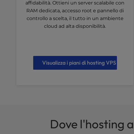
affidabilità. Ottieni un server scalabile con
a
RAM dedicata, accesso root e pannello di
l
d
controllo a scelta, il tutto in un ambiente
i
cloud ad alta disponibilità.
s
a
b
i
l
Visualizza i piani di hosting VPS
i
t
i
e
s
w
h
o
a
Dove l'hosting 
r
e