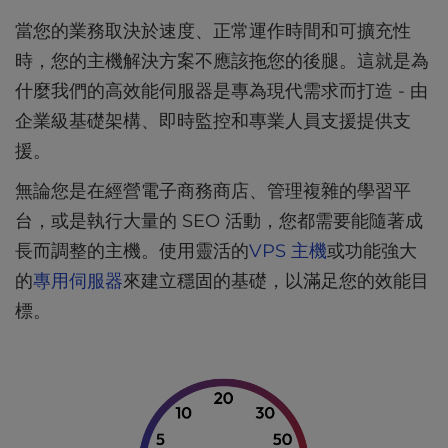
l
當您的業務取決於速度、正常運作時間和可擴充性
i
時，您的主機解決方案不應該拖您的後腿。這就是為
t
y
什麼我們的高效能伺服器是專為現代需求而打造 - 由
s
企業級基礎架構、即時監控和專業人員支援提供支
y
s
援。
t
無論您是在經營電子商務商店、管理複雜的學習平
e
m
台，或是執行大量的 SEO 活動，您都需要能隨著成
.
長而調整的主機。使用靈活的
VPS 主機
或功能強大
的
專用伺服器
來建立穩固的基礎，以滿足您的效能目
標。