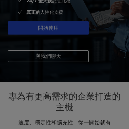
t
24/7 全天候
託管服務
e
真正的
人性化支援
i
n
c
開始使用
l
u
d
e
與我們聊天
s
a
n
a
c
c
專為有更高需求的企業打造的
e
s
主機
s
i
b
速度、穩定性和擴充性 - 從一開始就有
i