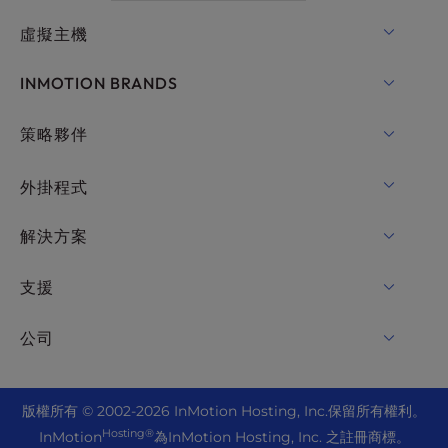
虛擬主機
共用主機
INMOTION BRANDS
WordPress的主機
RamNode
策略夥伴
WordPress的託管服務
InMotion Cloud
OpenMetal 雲 IaaS
外掛程式
適用於WordPress的UltraStack ONE
VPS主機
功能變數名稱
解決方案
專用伺服器託管
Backup Manager
cPanel 好客
支援
裸機伺服器
Monarx 安全
Drupal 好客
企業託管解決方案
在線聊天
公司
專業郵箱
電子商務託管
託管式私有雲
+1 757 416 6575
網站服務
關於我們
Joomla 好客
轉銷商託管
+44 2045 763722
版
權所有 © 2002-2026
InMotion Hosting, Inc.
保留所有權利。
WordPress 網站建設者
數據中心位置
Laravel 好客
Hosting®
InMotion
為InMotion Hosting, Inc. 之註冊商標。
轉銷商VPS
高級支援