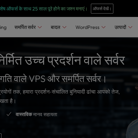
e
n
 विशेष ऑफर्स के साथ 25 साल पूरे होने का जश्न मनाएं।
ऑफर्स देखें।
r
e
ing
समर्पित सर्वर
बादल
WordPress
उत्पादों
a
d
e
र्मित उच्च प्रदर्शन वाले सर्वर
r
s
च गति वाले VPS और समर्पित सर्वर।
योगों तक, हमारा प्रदर्शन-संचालित बुनियादी ढांचा आपको तेज,
रखता है।
वास्तविक
मानव सहायता