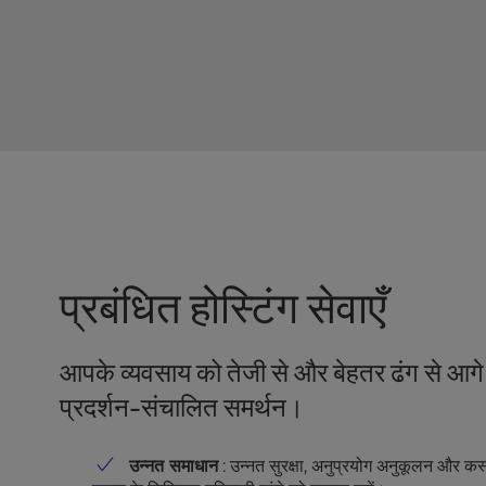
e
s
s
C
o
n
t
r
o
l
-
F
प्रबंधित होस्टिंग सेवाएँ
1
0
t
आपके व्यवसाय को तेजी से और बेहतर ढंग से आगे ब
o
प्रदर्शन-संचालित समर्थन।
o
p
e
उन्नत समाधान
: उन्नत सुरक्षा, अनुप्रयोग अनुकूलन और क
n