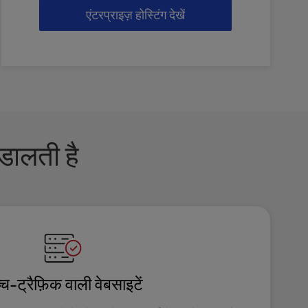
एंटरप्राइज़ होस्टिंग देखें
 डालती है
्च-ट्रैफ़िक वाली वेबसाइटें