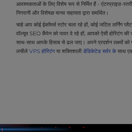
आवश्यकताओं के लिए विशेष रूप से निर्मित हैं - एंटरप्राइज़-स्तर
l
i
निगरानी और विशेषज्ञ मानव सहायता द्वारा समर्थित।
t
y
चाहे आप कोई ईकॉमर्स स्टोर चला रहे हों, कोई जटिल लर्निंग प्लैटफ़
s
वॉल्यूम SEO कैंपेन को पावर दे रहे हों, आपको ऐसी होस्टिंग की
y
साथ-साथ आपके हिसाब से ढल जाए। अपने प्रदर्शन लक्ष्यों को 
s
t
लचीले
VPS होस्टिंग
या शक्तिशाली
डेडिकेटेड सर्वर के
साथ एक 
e
m
.
P
r
e
s
s
C
o
n
t