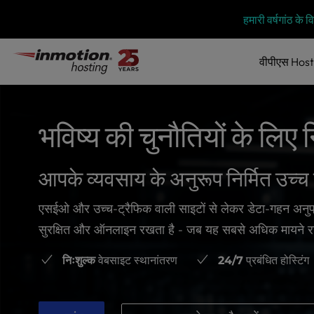
P
सामग्री
हमारी वर्षगांठ के
l
में
e
जाएं
a
वीपीएस
Host
s
e
n
o
भविष्य की चुनौतियों के लिए नि
t
e
:
आपके व्यवसाय के अनुरूप निर्मित उच्
T
h
i
एसईओ और उच्च-ट्रैफिक वाली साइटों से लेकर डेटा-गहन अनुप्र
s
सुरक्षित और ऑनलाइन रखता है - जब यह सबसे अधिक मायने 
w
e
निःशुल्क
वेबसाइट स्थानांतरण
24/7
प्रबंधित होस्टिंग
b
s
i