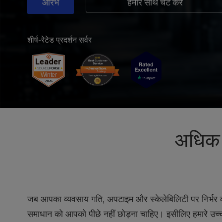
t
आरंभ
हमारे साथ चैट करें
e
i
n
शीर्ष-रेटेड प्रदर्शन सर्वर
c
l
u
d
e
s
a
n
a
अधिक मा
c
c
e
s
s
i
जब आपका व्यवसाय गति, अपटाइम और स्केलेबिलिटी पर निर्भर क
b
समाधान को आपको पीछे नहीं छोड़ना चाहिए। इसीलिए हमारे उच्च
i