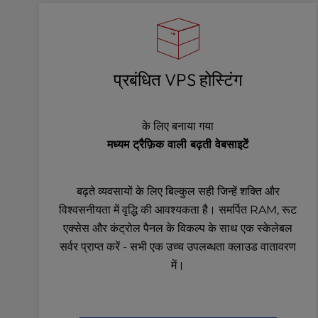
b
s
i
t
e
प्रबंधित VPS होस्टिंग
t
o
p
e
के लिए बनाया गया
o
मध्यम ट्रैफ़िक वाली बढ़ती वेबसाइटें
p
l
e
बढ़ते व्यवसायों के लिए बिल्कुल सही जिन्हें शक्ति और
w
विश्वसनीयता में वृद्धि की आवश्यकता है। समर्पित RAM, रूट
i
एक्सेस और कंट्रोल पैनल के विकल्प के साथ एक स्केलेबल
t
सर्वर प्राप्त करें - सभी एक उच्च उपलब्धता क्लाउड वातावरण
h
में।
v
i
s
u