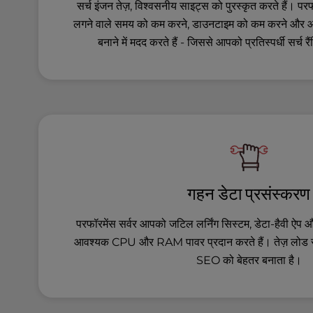
u
सर्च इंजन तेज़, विश्वसनीय साइट्स को पुरस्कृत करते हैं। परफॉ
s
लगने वाले समय को कम करने, डाउनटाइम को कम करने और आप
i
बनाने में मदद करते हैं - जिससे आपको प्रतिस्पर्धी सर्च रै
n
g
a
s
c
r
e
e
n
r
गहन डेटा प्रसंस्करण
e
a
परफॉरमेंस सर्वर आपको जटिल लर्निंग सिस्टम, डेटा-हैवी ऐप और
d
आवश्यक CPU और RAM पावर प्रदान करते हैं। तेज़ लोड 
e
SEO को बेहतर बनाता है।
r
;
P
r