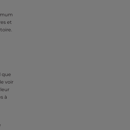
inimum
res et
toire.
l que
e voir
leur
ès à
e