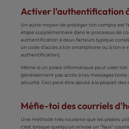
e
Activer l'authentification
e
n
Un autre moyen de protéger ton compte est l'
r
étape supplémentaire dans le processus de conn
e
authentification à deux facteurs typique consi
a
d
un code d'accès à ton smartphone ou à ton e-m
e
authentification).
r
Même si un pirate informatique peut voler ton p
;
P
généralement pas accès à tes messages texte p
r
sécurité. Ceci peut être ajouté à la plupart de
e
s
s
Méfie-toi des courriels 
C
o
Une méthode très courante que les pirates util
n
c'est lorsque quelqu'un envoie un "faux" courri