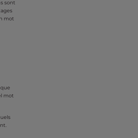
s sont
tages
on mot
e que
el mot
quels
nt.