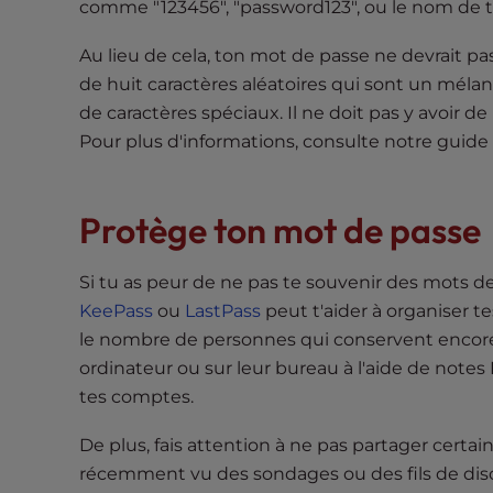
e
comme "123456", "password123", ou le nom de t
w
Au lieu de cela, ton mot de passe ne devrait p
i
t
de huit caractères aléatoires qui sont un mélan
h
de caractères spéciaux. Il ne doit pas y avoir 
v
Pour plus d'informations, consulte notre guide
i
s
u
Protège ton mot de passe
a
l
Si tu as peur de ne pas te souvenir des mots 
d
KeePass
ou
LastPass
peut t'aider à organiser t
i
le nombre de personnes qui conservent encore l
s
ordinateur ou sur leur bureau à l'aide de notes P
a
tes comptes.
b
i
De plus, fais attention à ne pas partager certa
l
récemment vu des sondages ou des fils de dis
i