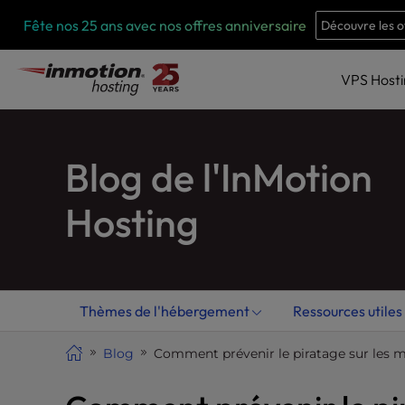
Skip
P
Fête nos 25 ans avec nos offres anniversaire
Découvre les o
l
to
e
content
a
VPS
Host
s
e
n
Blog de l'InMotion
o
t
e
Hosting
:
T
h
i
Thèmes de l'hébergement
Ressources utiles
s
w
Blog
Comment prévenir le piratage sur les m
e
b
s