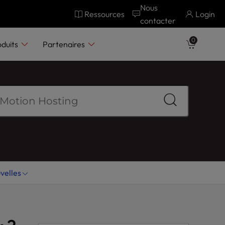
Nous
Ressources
Login
contacter
0
oduits
Partenaires
velles