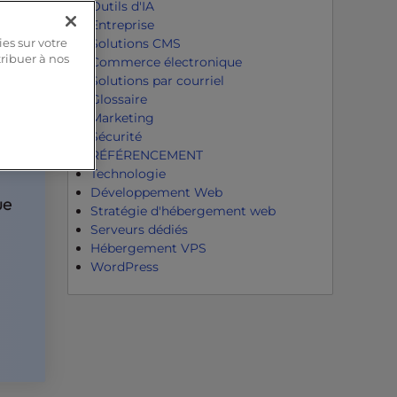
Outils d'IA
Entreprise
Solutions CMS
ies sur votre
tribuer à nos
Commerce électronique
Solutions par courriel
Glossaire
Marketing
Sécurité
RÉFÉRENCEMENT
Technologie
s
Développement Web
ue
Stratégie d'hébergement web
Serveurs dédiés
Hébergement VPS
WordPress