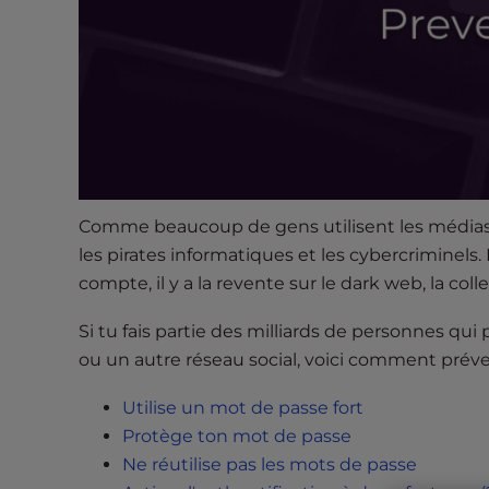
s
i
b
i
l
i
t
y
s
Comme beaucoup de gens utilisent les médias s
y
les pirates informatiques et les cybercriminels
s
compte, il y a la revente sur le dark web, la co
t
e
Si tu fais partie des milliards de personnes qu
m
ou un autre réseau social, voici comment préve
.
P
Utilise un mot de passe fort
r
Protège ton mot de passe
e
Ne réutilise pas les mots de passe
s