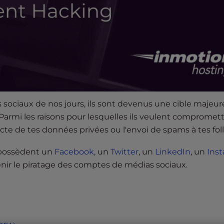
ociaux de nos jours, ils sont devenus une cible majeur
. Parmi les raisons pour lesquelles ils veulent compromet
llecte de tes données privées ou l'envoi de spams à tes fol
i possèdent un
Facebook
, un
Twitter
, un
LinkedIn
, un
Ins
nir le piratage des comptes de médias sociaux.