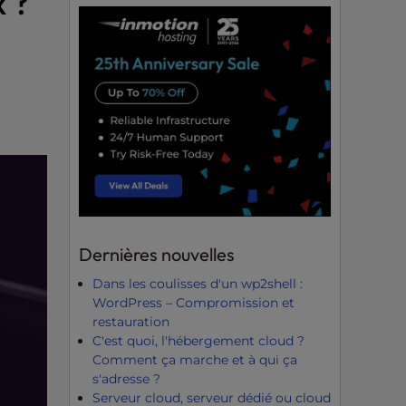
 ?
Dernières nouvelles
Dans les coulisses d'un wp2shell :
WordPress – Compromission et
restauration
C'est quoi, l'hébergement cloud ?
Comment ça marche et à qui ça
s'adresse ?
Serveur cloud, serveur dédié ou cloud