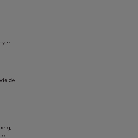
ne
voyer
ode de
hing,
 de