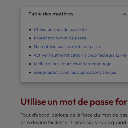
t
t
Table des matières
h
e
Utilise un mot de passe fort
w
Protège ton mot de passe
e
b
Ne réutilise pas les mots de passe
s
Activer l'authentification à deux facteurs (2FA)
i
Méfie-toi des courriels d'hameçonnage
t
Sois prudent avec les applications tierces
e
t
o
p
Utilise un mot de passe for
e
o
Tout d'abord, parlons de la force du mot de pa
p
l
être deviné facilement, alors crois-nous quand 