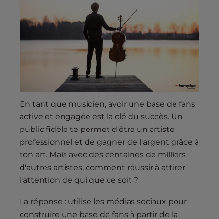
s
i
b
i
l
i
t
y
s
En tant que musicien, avoir une base de fans
y
active et engagée est la clé du succès. Un
s
public fidèle te permet d'être un artiste
t
professionnel et de gagner de l'argent grâce à
e
m
ton art. Mais avec des centaines de milliers
.
d'autres artistes, comment réussir à attirer
l'attention de qui que ce soit ?
La réponse : utilise les médias sociaux pour
construire une base de fans à partir de la