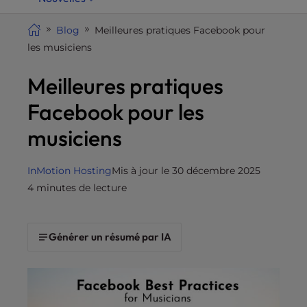
i
t
Blog
Meilleures pratiques Facebook pour
e
les musiciens
i
Meilleures pratiques
n
c
Facebook pour les
l
u
musiciens
d
e
InMotion Hosting
Mis à jour le 30 décembre 2025
s
4 minutes de lecture
a
n
a
Générer un résumé par IA
c
c
e
s