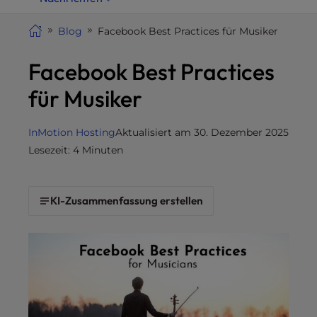
i
t
Blog
Facebook Best Practices für Musiker
e
Facebook Best Practices
i
n
für Musiker
c
l
u
InMotion Hosting
Aktualisiert am 30. Dezember 2025
d
Lesezeit: 4 Minuten
e
s
a
KI-Zusammenfassung erstellen
n
a
c
c
e
s