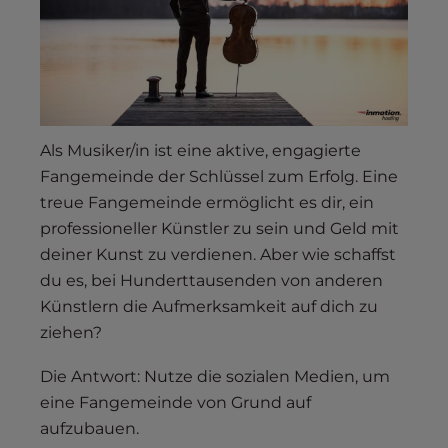
s
i
b
i
l
i
t
Als Musiker/in ist eine aktive, engagierte
y
Fangemeinde der Schlüssel zum Erfolg. Eine
s
treue Fangemeinde ermöglicht es dir, ein
y
professioneller Künstler zu sein und Geld mit
s
deiner Kunst zu verdienen. Aber wie schaffst
t
du es, bei Hunderttausenden von anderen
e
Künstlern die Aufmerksamkeit auf dich zu
m
ziehen?
.
Die Antwort: Nutze die sozialen Medien, um
eine Fangemeinde von Grund auf
aufzubauen.