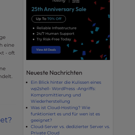
ige
h eine
t - oft
ine
Neueste Nachrichten
ndelt.
Ein Blick hinter die Kulissen eines
wp2shell- WordPress -Angriffs:
Kompromittierung und
Wiederherstellung
Was ist Cloud-Hosting? Wie
funktioniert es und für wen ist es
net?
geeignet?
Cloud-Server vs. dedizierter Server vs.
Private Cloud