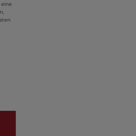
 eine
n,
esten