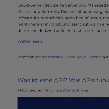
e
Cloud-Server, dedizierte Server und Managed P
w
Kosten und Kontrolle. Dieser Leitfaden verglei
i
Infrastrukturentscheidungen beeinflussen, ne
t
h
nicht mehr sinnvoll ist, und zeigt auf, wann ei
v
denen ein dedizierter Server nicht mehr ausrei
i
Weiter lesen
s
u
a
Veröffentlicht in
Dedicated Server Artikel
,
Glossar
au
l
d
i
s
Was ist eine API? Wie APIs fun
a
b
Aktualisiert am 16. Juli 2026
Carrie Smaha
i
l
i