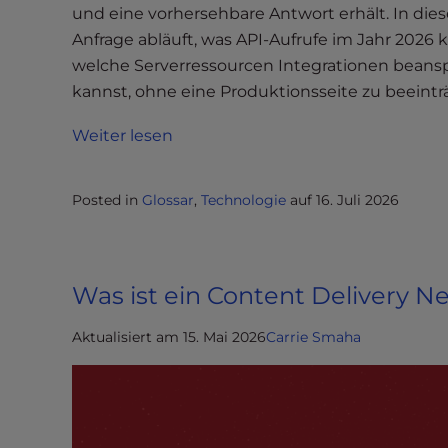
und eine vorhersehbare Antwort erhält. In diese
e
Anfrage abläuft, was API-Aufrufe im Jahr 2026 
e
welche Serverressourcen Integrationen beans
n
r
kannst, ohne eine Produktionsseite zu beeintr
e
Weiter lesen
a
d
e
Posted in
Glossar
,
Technologie
auf
16. Juli 2026
r
;
P
r
Was ist ein Content Delivery N
e
s
Aktualisiert am 15. Mai 2026
Carrie Smaha
s
C
o
n