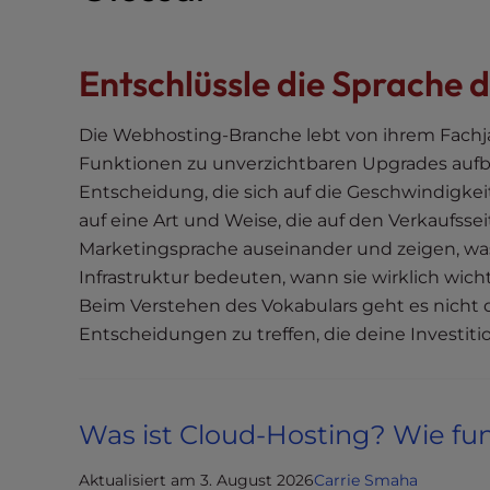
i
t
Entschlüssle die Sprache 
e
i
n
Die Webhosting-Branche lebt von ihrem Fachj
c
Funktionen zu unverzichtbaren Upgrades aufbl
l
Entscheidung, die sich auf die Geschwindigkeit
u
auf eine Art und Weise, die auf den Verkaufssei
d
Marketingsprache auseinander und zeigen, was 
e
Infrastruktur bedeuten, wann sie wirklich wich
s
Beim Verstehen des Vokabulars geht es nicht d
a
Entscheidungen zu treffen, die deine Investit
n
a
c
c
Was ist Cloud-Hosting? Wie fun
e
s
Aktualisiert am 3. August 2026
Carrie Smaha