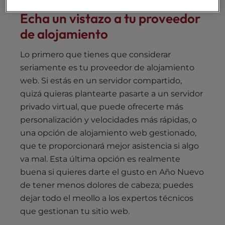
Echa un vistazo a tu proveedor
de alojamiento
Lo primero que tienes que considerar
seriamente es tu proveedor de alojamiento
web. Si estás en un servidor compartido,
quizá quieras plantearte pasarte a un servidor
privado virtual, que puede ofrecerte más
personalización y velocidades más rápidas, o
una opción de alojamiento web gestionado,
que te proporcionará mejor asistencia si algo
va mal. Esta última opción es realmente
buena si quieres darte el gusto en Año Nuevo
de tener menos dolores de cabeza; puedes
dejar todo el meollo a los expertos técnicos
que gestionan tu sitio web.