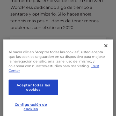
momento para empezar de cero tu sitio web
WordPress dedicando algo de tiempo a
sentarte y optimizarlo. Si lo haces ahora,
tendrás más posibilidades de tener menos
problemas con el sitio en 2020.
Índice
Al hacer clic en “Aceptar todas las cookies”, usted acepta
que las cookies se guarden en su dispositivo para mejorar
Echa un vistazo a tu proveedor de
la navegación del sitio, analizar el uso del mismo, y
alojamiento
colaborar con nuestros estudios para marketing.
Trust
Center
Haz copias de seguridad regularmente
El almacenamiento en caché también
Aceptar todas las
ayuda
cookies
Ir a Móvil
Limpia tus otros plugins
Configuración de
cookies