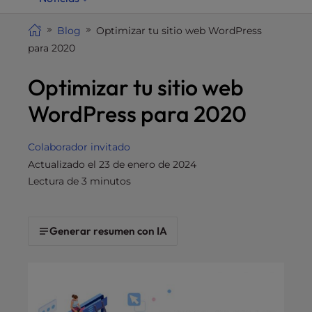
i
t
Blog
Optimizar tu sitio web WordPress
e
para 2020
i
Optimizar tu sitio web
n
c
WordPress para 2020
l
u
d
Colaborador invitado
e
Actualizado el 23 de enero de 2024
s
Lectura de 3 minutos
a
n
a
Generar resumen con IA
c
c
e
s