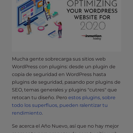
s
i
b
i
l
i
t
y
s
Mucha gente sobrecarga sus sitios web
y
WordPress con plugins: desde un plugin de
s
copia de seguridad en WordPress hasta
t
plugins de seguridad, pasando por plugins de
e
SEO, temas generales y plugins "cutres" que
m
retocan tu diseño. Pero
estos plugins, sobre
.
todo los superfluos, pueden ralentizar tu
rendimiento
.
Se acerca el Año Nuevo, así que no hay mejor