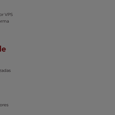
por VPS
forma
de
izadas
dores