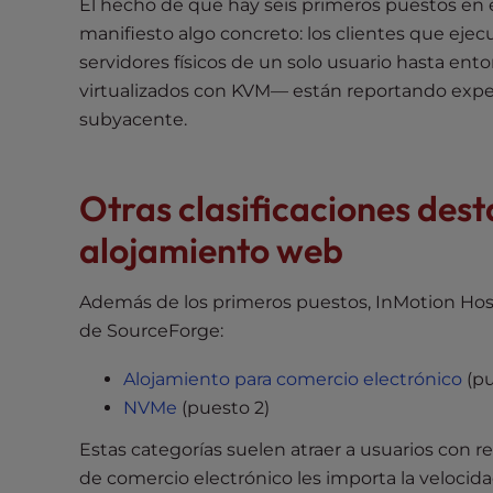
e
El hecho de que hay seis primeros puestos en e
w
manifiesto algo concreto: los clientes que eje
i
servidores físicos de un solo usuario hasta en
t
virtualizados con KVM— están reportando expe
h
subyacente.
v
i
s
Otras clasificaciones des
u
alojamiento web
a
l
d
Además de los primeros puestos, InMotion Host
i
de SourceForge:
s
a
Alojamiento para comercio electrónico
(pu
b
NVMe
(puesto 2)
i
Estas categorías suelen atraer a usuarios con 
l
de comercio electrónico les importa la velocida
i