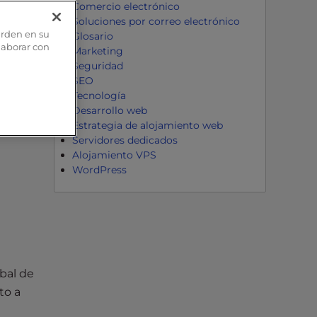
Comercio electrónico
Soluciones por correo electrónico
arden en su
Glosario
olaborar con
Marketing
Seguridad
SEO
Tecnología
Desarrollo web
Estrategia de alojamiento web
Servidores dedicados
Alojamiento VPS
WordPress
bal de
to a