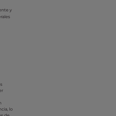
ente y
rales
s
er
n
ia, lo
os de