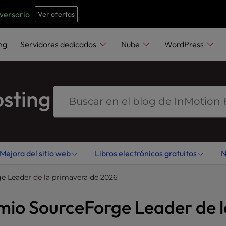
e
n
iversario
Ver ofertas
r
e
ng
Servidores dedicados
Nube
WordPress
a
d
e
osting
r
s
Mejora del sitio web
Libros electrónicos gratuitos
N
e Leader de la primavera de 2026
emio SourceForge Leader de l