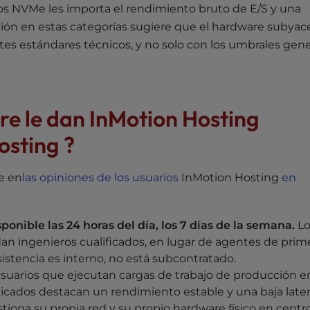
ios NVMe les importa el rendimiento bruto de E/S y una
ción en estas categorías sugiere que el hardware subyac
es estándares técnicos, y no solo con los umbrales gene
pre le dan InMotion Hosting
osting ?
e en
las opiniones de los usuarios
InMotion Hosting
en
ponible las 24 horas del día, los 7 días de la semana.
Lo
dan ingenieros cualificados, en lugar de agentes de prim
istencia es interno, no está subcontratado.
suarios que ejecutan cargas de trabajo de producción e
cados destacan un rendimiento estable y una baja latenc
iona su propia red y su propio hardware físico en centr