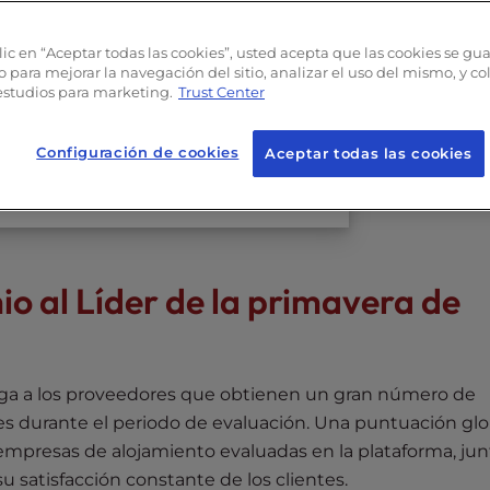
mavera de 2026
lic en “Aceptar todas las cookies”, usted acepta que las cookies se gu
orge
o para mejorar la navegación del sitio, analizar el uso del mismo, y c
ategorías de alojamiento web
estudios para marketing.
Trust Center
Hosting valoraciones a InMotion Hosting ?
Configuración de cookies
Aceptar todas las cookies
n un proveedor de alojamiento web
cto
io al Líder de la primavera de
ga a los proveedores que obtienen un gran número de
les durante el periodo de evaluación. Una puntuación glo
empresas de alojamiento evaluadas en la plataforma, jun
su satisfacción constante de los clientes.