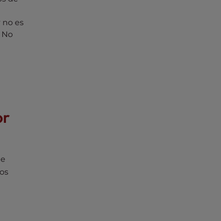
 no es
. No
or
de
los