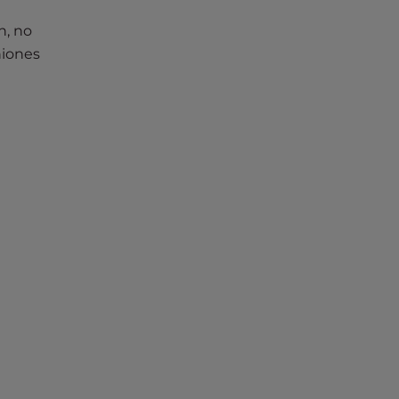
n, no
niones