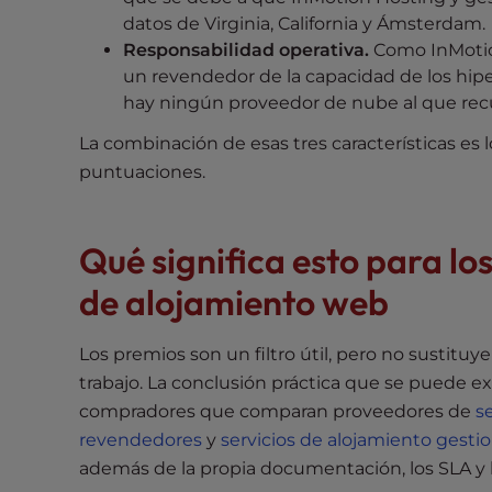
e
datos de Virginia, California y Ámsterdam.
e
Responsabilidad operativa.
Como InMotion
n
un revendedor de la capacidad de los hip
r
hay ningún proveedor de nube al que recu
e
La combinación de esas tres características es lo
a
puntuaciones.
d
e
r
Qué significa esto para lo
;
P
de alojamiento web
r
e
Los premios son un filtro útil, pero no sustituye
s
trabajo. La conclusión práctica que se puede e
s
compradores que comparan proveedores de
s
C
revendedores
y
servicios de alojamiento gesti
o
además de la propia documentación, los SLA y l
n