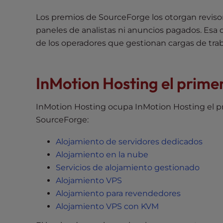
t
Los premios de SourceForge los otorgan reviso
t
paneles de analistas ni anuncios pagados. Esa 
h
de los operadores que gestionan cargas de traba
e
w
e
InMotion Hosting el prime
b
s
i
InMotion Hosting ocupa InMotion Hosting el p
t
SourceForge:
e
t
Alojamiento de servidores dedicados
o
Alojamiento en la nube
p
Servicios de alojamiento gestionado
e
Alojamiento VPS
o
Alojamiento para revendedores
p
Alojamiento VPS con KVM
l