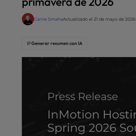
primavera de 2026
i
t
Carrie Smaha
Actualizado el 21 de mayo de 2026
e
i
n
c
Generar resumen con IA
l
u
d
e
s
a
n
a
c
c
e
s