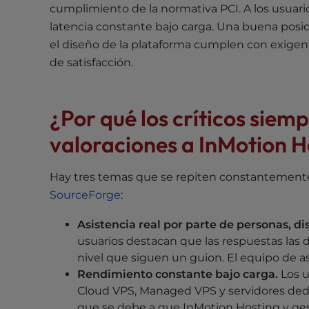
t
cumplimiento de la normativa PCI. A los usuar
i
latencia constante bajo carga. Una buena posi
e
el diseño de la plataforma cumplen con exigent
s
de satisfacción.
w
h
o
¿Por qué los críticos siem
a
valoraciones a InMotion H
r
e
u
Hay tres temas que se repiten constantement
s
SourceForge
:
i
n
Asistencia real por parte de personas, dis
g
usuarios destacan que las respuestas las 
a
nivel que siguen un guion. El equipo de as
s
Rendimiento constante bajo carga.
Los u
c
Cloud VPS, Managed VPS y servidores dedi
r
que se debe a que InMotion Hosting y gest