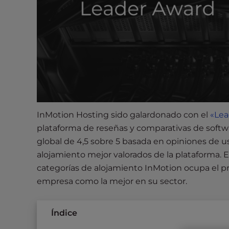
s
i
b
i
l
i
t
y
s
y
InMotion Hosting sido galardonado con el
«Lea
s
plataforma de reseñas y comparativas de softw
t
global de 4,5 sobre 5 basada en opiniones de u
e
alojamiento mejor valorados de la plataforma. 
m
categorías de alojamiento InMotion ocupa el pr
.
empresa como la mejor en su sector.
P
r
e
Índice
s