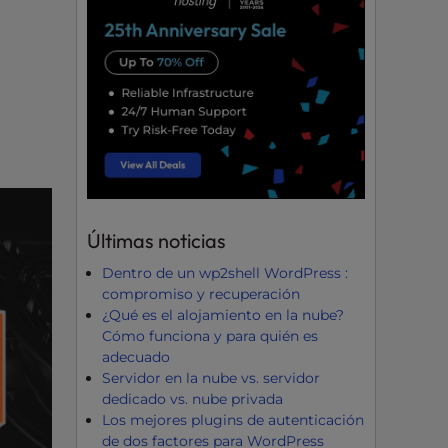
Últimas noticias
Dentro de un wp2shell WordPress :
compromiso y recuperación
¿Qué es el alojamiento en la nube?
Cómo funciona y para quién es
adecuado
Servidor en la nube vs. servidor
dedicado vs. nube privada
Los mejores plugins de autenticación
de dos factores para WordPress