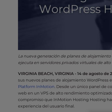
s
i
b
i
l
i
t
y
s
y
La nueva generación de planes de alojamiento
s
ejecuta en servidores privados virtuales de alt
t
e
VIRGINIA BEACH, VIRGINIA - 14 de agosto de 2
m
sus nuevos planes de alojamiento WordPress en
.
Platform InMotion
. Desde un único panel de con
P
web en un VPS de alto rendimiento optimizado
r
compromiso que InMotion Hosting Hosting ha a
e
experiencia del usuario final.
s