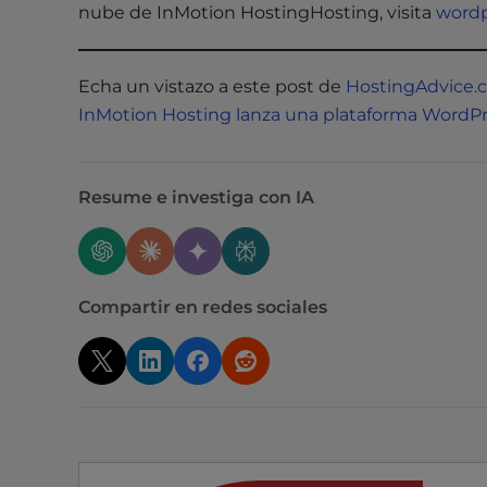
e
nube de InMotion HostingHosting, visita
wordp
w
i
t
Echa un vistazo a este post de
HostingAdvice.
h
InMotion Hosting lanza una plataforma WordPre
v
i
s
Resume e investiga con IA
u
a
l
d
Compartir en redes sociales
i
s
a
b
i
l
i