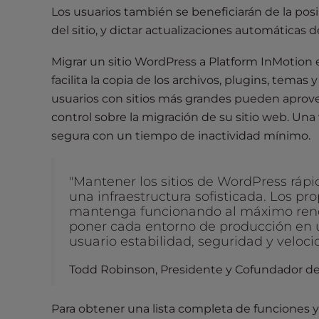
Los usuarios también se beneficiarán de la posib
t
del sitio, y dictar actualizaciones automáticas 
t
h
Migrar un sitio WordPress a Platform InMotion es 
e
facilita la copia de los archivos, plugins, temas
w
usuarios con sitios más grandes pueden aprove
e
b
control sobre la migración de su sitio web. Una
s
segura con un tiempo de inactividad mínimo.
i
t
"Mantener los sitios de WordPress rápi
e
una infraestructura sofisticada. Los pr
t
mantenga funcionando al máximo rend
o
poner cada entorno de producción en u
p
usuario estabilidad, seguridad y veloci
e
Todd Robinson, Presidente y Cofundador d
o
p
l
Para obtener una lista completa de funciones y