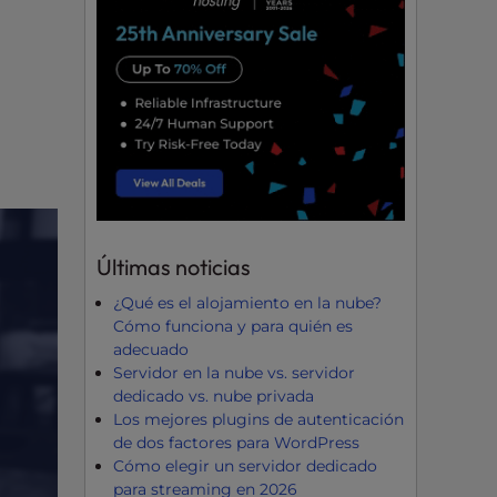
Últimas noticias
¿Qué es el alojamiento en la nube?
Cómo funciona y para quién es
adecuado
Servidor en la nube vs. servidor
dedicado vs. nube privada
Los mejores plugins de autenticación
de dos factores para WordPress
Cómo elegir un servidor dedicado
para streaming en 2026