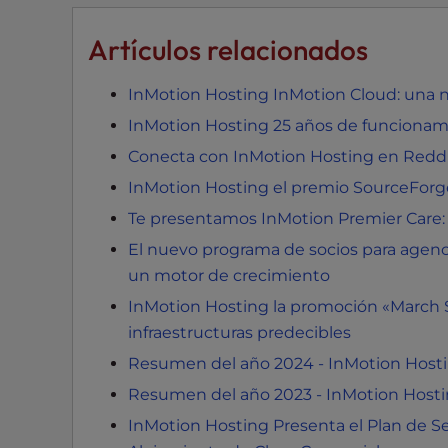
e
Artículos relacionados
e
n
r
InMotion Hosting InMotion Cloud: una 
e
InMotion Hosting 25 años de funcionami
a
Conecta con InMotion Hosting en Redd
d
e
InMotion Hosting el premio SourceForge
r
Te presentamos InMotion Premier Care:
;
El nuevo programa de socios para agenc
P
un motor de crecimiento
r
InMotion Hosting la promoción «March
e
s
infraestructuras predecibles
s
Resumen del año 2024 - InMotion Host
C
Resumen del año 2023 - InMotion Host
o
InMotion Hosting Presenta el Plan de Se
n