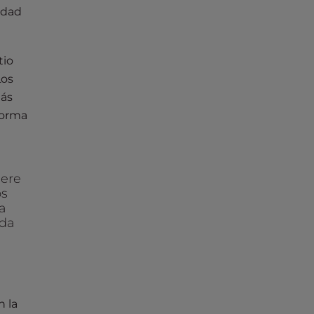
idad
tio
Los
más
forma
iere
os
a
ada
n la