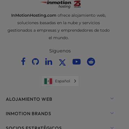
InMotionHosting.com
ofrece alojamiento web,
soluciones basadas en la nube y servicios
gestionados a empresas y emprendedores de todo
el mundo.
Síguenos
Español
ALOJAMIENTO WEB
Alojamiento compartido
INMOTION BRANDS
Alojamiento para WordPress
Nube RamNode
SOCIOS ESTRATÉGICOS