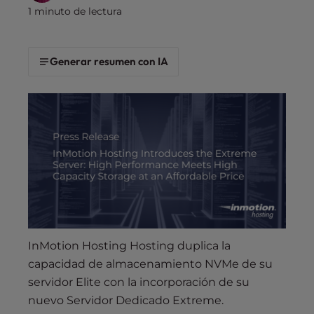
s
1 minuto de lectura
i
b
i
Generar resumen con IA
l
i
t
y
s
y
s
t
e
m
.
InMotion Hosting Hosting duplica la
capacidad de almacenamiento NVMe de su
servidor Elite con la incorporación de su
nuevo Servidor Dedicado Extreme.