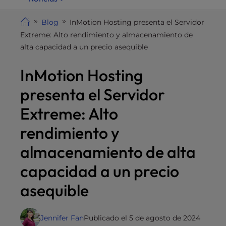
i
t
Blog
InMotion Hosting presenta el Servidor
e
Extreme: Alto rendimiento y almacenamiento de
i
alta capacidad a un precio asequible
n
InMotion Hosting
c
l
presenta el Servidor
u
d
Extreme: Alto
e
rendimiento y
s
a
almacenamiento de alta
n
capacidad a un precio
a
c
asequible
c
e
s
Jennifer Fan
Publicado el 5 de agosto de 2024