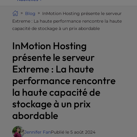
i
t
Blog
InMotion Hosting présente le serveur
e
Extreme : La haute performance rencontre la haute
i
capacité de stockage à un prix abordable
n
InMotion Hosting
c
l
présente le serveur
u
d
Extreme : La haute
e
performance rencontre
s
a
la haute capacité de
n
stockage à un prix
a
c
abordable
c
e
s
Jennifer Fan
Publié le 5 août 2024