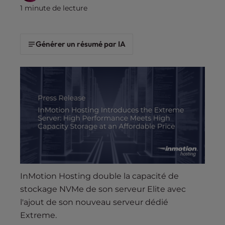
s
1 minute de lecture
i
b
i
Générer un résumé par IA
l
i
t
y
s
y
s
t
e
m
.
InMotion Hosting double la capacité de
stockage NVMe de son serveur Elite avec
l'ajout de son nouveau serveur dédié
Extreme.