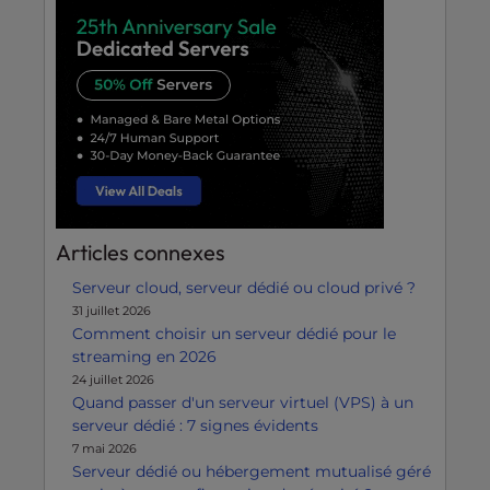
Articles connexes
Serveur cloud, serveur dédié ou cloud privé ?
31 juillet 2026
Comment choisir un serveur dédié pour le
streaming en 2026
24 juillet 2026
Quand passer d'un serveur virtuel (VPS) à un
serveur dédié : 7 signes évidents
7 mai 2026
Serveur dédié ou hébergement mutualisé géré