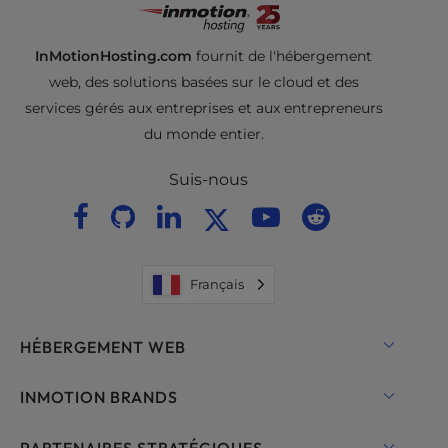
InMotionHosting.com
fournit de l'hébergement
web, des solutions basées sur le cloud et des
services gérés aux entreprises et aux entrepreneurs
du monde entier.
Suis-nous
Français
HÉBERGEMENT WEB
Hébergement partagé
INMOTION BRANDS
Hébergement pour WordPress
RamNode Cloud
PARTENAIRES STRATÉGIQUES