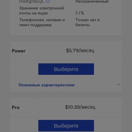
PostgreSQL
Неограниченный
Хранение электронной
почты на ящик
5 ГБ
Телефонная, чатовая и
Только чат и
тикет-поддержка
билеты
Power
$5.79
/месяц
Выберите
Основные характеристики
Поддерживаемые веб-сайты
10 сайтов
Дисковое пространство
200 ГБ NVMe SSD
Pro
$10.59
/месяц
Пропускная способность
Без учета
Неограниченное
Учетные записи электронной
количество адресов
Выберите
почты
электронной почты