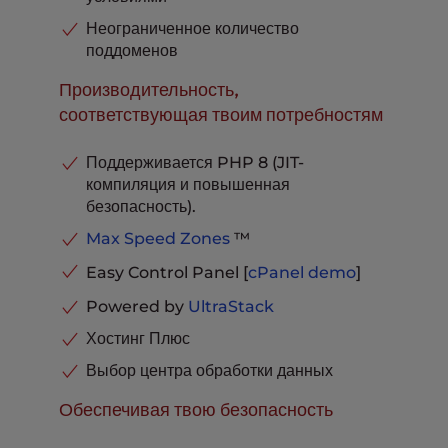
Продвинутое кэширование
В комплекте
Неограниченное количество
Припаркованные домены
Неограниченный
поддоменов
Базы данных MySQL и
PostgreSQL
Неограниченный
Производительность,
Хранение электронной почты на
соответствующая твоим потребностям
ящик
20 ГБ
Телефонная, чатовая и тикет-
поддержка
В комплекте
Поддерживается PHP 8 (JIT-
компиляция и повышенная
безопасность).
Max Speed Zones
™
Easy Control Panel [
cPanel
demo
]
Powered by
UltraStack
Хостинг Плюс
Выбор центра обработки данных
Обеспечивая твою безопасность