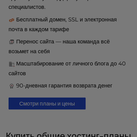
t
специалистов.
e
i
Бесплатный домен, SSL и электронная
n
c
почта в каждом тарифе
l
u
Перенос сайта — наша команда всё
d
возьмет на себя
e
s
Масштабирование от личного блога до 40
a
сайтов
n
a
90-дневная гарантия возврата денег
c
c
e
Смотри планы и цены
s
s
i
b
Купить общие хостинг-планы
i