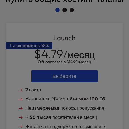
l
i
t
y
s
Launch
y
s
Ты экономишь
68%
$4.79
t
/месяц
e
m
Обновляется в
$14.99
/месяц
.
Выберите
2
сайта
Накопитель NVMe
объемом 100 Гб
Неизмеряемая
полоса пропускания
~ 50 тысяч
посетителей в месяц
Живая чат-поддержка от отзывчивых