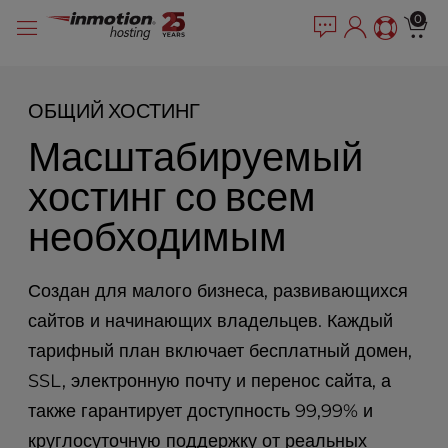
P
Перейти
e
0
l
a
к
e
d
содержимому
e
a
r
s
ОБЩИЙ ХОСТИНГ
s
e
Масштабируемый
n
o
хостинг со всем
t
e
необходимым
:
T
h
Создан для малого бизнеса, развивающихся
i
s
сайтов и начинающих владельцев. Каждый
w
тарифный план включает бесплатный домен,
e
SSL, электронную почту и перенос сайта, а
b
s
также гарантирует доступность 99,99% и
i
круглосуточную поддержку от реальных