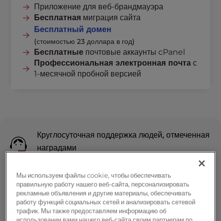
Приложение для веб-брандмауэра
Бесплатная
миграция сайта
Бесплатный домен
(стоимостью 23 доллара в год)
Бесплатные
почтовые аккаунты cPanel
Профессиональная электронная почта
с
1-месячной пробной версией
Круглосуточная поддержка людей, отмеченная
наградами
Мы используем файлы cookie, чтобы обеспечивать
Удобные инструменты cPanel
правильную работу нашего веб-сайта, персонализировать
рекламные объявления и другие материалы, обеспечивать
работу функций социальных сетей и анализировать сетевой
90-дневная гарантия возврата денег
трафик. Мы также предоставляем информацию об
использовании вами нашего веб-сайта своим партнерам по