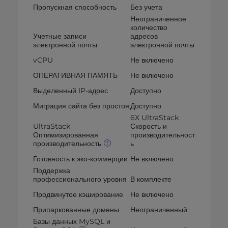
Пропускная способность
Без учета
Неограниченное
количество
Учетные записи
адресов
электронной почты
электронной почты
vCPU
Не включено
ОПЕРАТИВНАЯ ПАМЯТЬ
Не включено
Выделенный IP-адрес
Доступно
Миграция сайта без простоя
Доступно
6X UltraStack
UltraStack
Скорость и
Оптимизированная
производительност
производительность
ь
Готовность к эко-коммерции
Не включено
Поддержка
профессионального уровня
В комплекте
Продвинутое кэширование
Не включено
Припаркованные домены
Неограниченный
Базы данных MySQL и