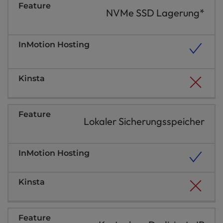
l
NVMe SSD Lagerung*
i
t
y
s
y
s
t
e
m
.
Lokaler Sicherungsspeicher