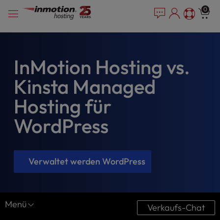
P
Zum
e
0
l
a
Inhalt
e
d
springen
e
a
r
s
s
e
InMotion Hosting vs.
n
Kinsta Managed
o
t
Hosting für
e
:
WordPress
T
h
i
s
Verwaltet werden WordPress
w
e
b
s
Menü
Verkaufs-Chat
i