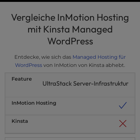
t
InMotion vergleichen
e
Vergleiche InMotion Hosting
i
Gemeinsame
n
mit Kinsta Managed
c
WordPress
l
WordPress
Wiederverkäufer
u
d
VPS
e
Entdecke, wie sich das
Managed Hosting für
s
WordPress
von InMotion von Kinsta abhebt.
Dedizierte
a
n
UltraStack Server-Infrastruktur
a
c
c
e
s
s
i
b
i