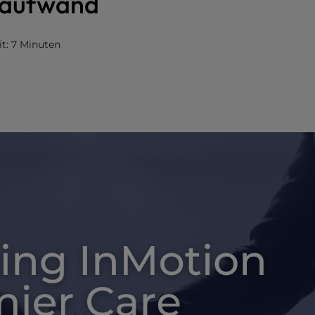
saufwand
it: 7 Minuten