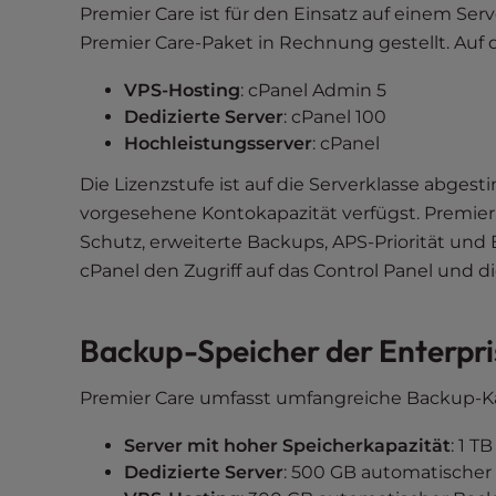
t
Premier Care ist für den Einsatz auf einem Ser
i
Premier Care-Paket in Rechnung gestellt. Auf
e
VPS-Hosting
: cPanel Admin 5
s
Dedizierte Server
: cPanel 100
w
Hochleistungsserver
: cPanel
h
o
Die Lizenzstufe ist auf die Serverklasse abges
a
vorgesehene Kontokapazität verfügst. Premie
r
Schutz, erweiterte Backups, APS-Priorität und
e
cPanel den Zugriff auf das Control Panel und d
u
s
i
Backup-Speicher der Enterpri
n
g
Premier Care umfasst umfangreiche Backup-Kap
a
s
Server mit hoher Speicherkapazität
: 1 T
c
Dedizierte Server
: 500 GB automatischer
r