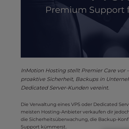
s
i
b
i
l
i
t
y
s
y
InMotion Hosting stellt Premier Care vor
s
t
proaktive Sicherheit, Backups in Unterne
e
Dedicated Server-Kunden vereint.
m
.
Die Verwaltung eines VPS oder Dedicated Server
P
r
meisten Hosting-Anbieter verkaufen dir jedoch
e
die Sicherheitsüberwachung, die Backup-Konfi
s
Support kümmerst.