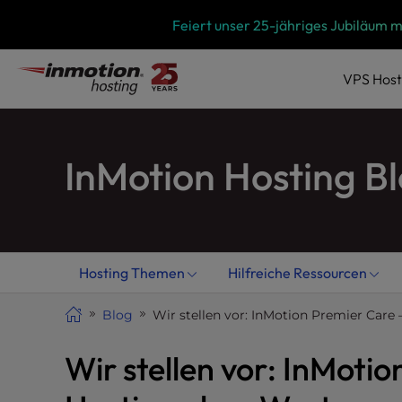
Zum
P
Feiert unser 25-jähriges Jubiläum 
l
Inhalt
e
springen
a
VPS
Host
s
e
n
InMotion Hosting B
o
t
e
:
T
h
Hosting Themen
Hilfreiche Ressourcen
i
s
Blog
Wir stellen vor: InMotion Premier Ca
w
e
Wir stellen vor: InMot
b
s