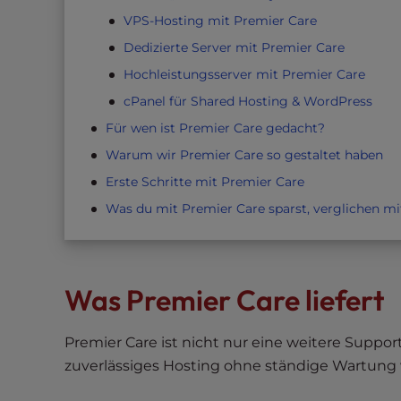
t
VPS-Hosting mit Premier Care
t
Dedizierte Server mit Premier Care
h
Hochleistungsserver mit Premier Care
e
cPanel für Shared Hosting & WordPress
w
e
Für wen ist Premier Care gedacht?
b
Warum wir Premier Care so gestaltet haben
s
Erste Schritte mit Premier Care
i
Was du mit Premier Care sparst, verglichen mi
t
e
t
o
Was Premier Care liefert
p
e
o
Premier Care ist nicht nur eine weitere Support
p
zuverlässiges Hosting ohne ständige Wartung
l