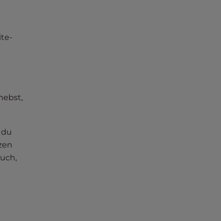
te-
hebst,
 du
zen
uch,