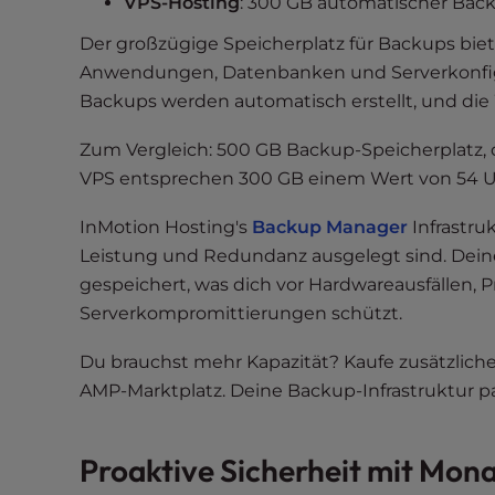
VPS-Hosting
: 300 GB automatischer Bac
e
Der großzügige Speicherplatz für Backups bie
e
Anwendungen, Datenbanken und Serverkonfigur
n
Backups werden automatisch erstellt, und die W
r
e
Zum Vergleich: 500 GB Backup-Speicherplatz, d
a
VPS entsprechen 300 GB einem Wert von 54 USD 
d
e
InMotion Hosting's
Backup Manager
Infrastru
r
Leistung und Redundanz ausgelegt sind. Dein
;
gespeichert, was dich vor Hardwareausfällen
P
Serverkompromittierungen schützt.
r
e
Du brauchst mehr Kapazität? Kaufe zusätzlich
s
AMP-Marktplatz. Deine Backup-Infrastruktur
s
C
o
Proaktive Sicherheit mit Mon
n