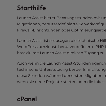
e
Starthilfe
w
i
Launch Assist bietet Beratungsstunden mit u
t
h
Migrationen, benutzerdefinierte Serverkonfigu
v
Firewall-Einrichtungen oder Optimierungsarbe
i
Launch Assist ist sozusagen die technische Hi
s
u
WordPress umziehst, benutzerdefinierte PHP-E
a
hast du mit Launch Assist direkten Zugang zu S
l
Auch wenn die Launch Assist-Stunden irgendw
d
i
technische Unterstützung bei der Einrichtun
s
diese Stunden während der ersten Migration 
a
wenn sie neue Projekte starten oder die Infrast
b
i
cPanel
l
i