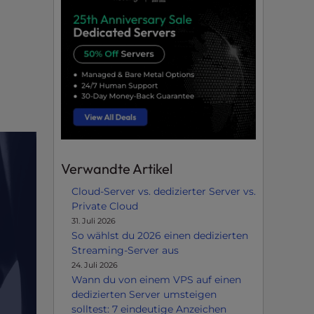
Verwandte Artikel
Cloud-Server vs. dedizierter Server vs.
Private Cloud
31. Juli 2026
So wählst du 2026 einen dedizierten
Streaming-Server aus
24. Juli 2026
Wann du von einem VPS auf einen
dedizierten Server umsteigen
solltest: 7 eindeutige Anzeichen