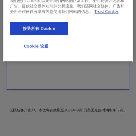
我们使用 Cookie 以允许我们网站的正常工作、个性化设计内容和
+
包含
“尊享护理
套餐”
广告、提供社交媒体功能并分析流量。我们还同社交媒体、广告和
分析合作伙伴分享有关您使用我们网站的信息。
Trust Center
（每月 49.99 美元，原价
157.99 美元
）
Monarx
Security
（价值 19.99 美元/月）
接受所有 Cookie
500GB
备份存储空间
（价值 90 美元/月）
InMotion Solutions
咨询服务 - 每月 1
Cookie 设置
小时
（价值 48 美元/月）
仅限新客户账户。本优惠有效期至2026年9月1日美国东部时间中午12点。