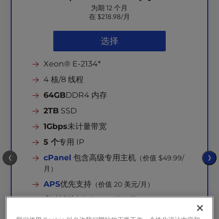
l
为期 12 个月
在
$218.98
/月
i
t
选择
y
s
y
Xeon® E-2134*
s
4 核/8 线程
t
e
64GB
DDR4 内存
m
2TB
SSD
.
1Gbps
未计量带宽
5 个
专用 IP
cPanel
包含高级专用主机
（价值 $49.99/
❮
❯
月）
APS
优先支持
（价值 20 美元/月）
启动辅助
入门与服务器设置
（价值 199 美
元，一次性费用）