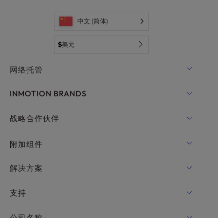
中文 (简体)
$
美元
网络托管
共享主机
INMOTION BRANDS
WordPress托管
RamNode 云
战略合作伙伴
WordPress托管
InMotion Cloud
OpenMetal 云计算 IaaS
附加组件
适用于WordPress的UltraStack ONE
VPS 托管
域名
解决方案
专用服务器托管
Backup Manager
cPanel 托管
支持
裸机服务器
Monarx Security
Drupal 托管
企业托管解决方案
在线聊天
公司名称