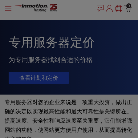
P
跳
e
0
l
a
至
e
d
内
e
a
容
r
s
s
e
专用服务器定价
n
o
t
为专用服务器找到合适的价格
e
:
查看计划和定价
T
h
i
s
专用服务器
对您的企业来说是一项重大投资，做出正
w
确的决定以实现最高性能和最大可靠性是关键所在。
e
b
提高速度、安全性和响应速度至关重要，它们能增强
s
网站的功能，使网站更方便用户使用，从而提高转化
i