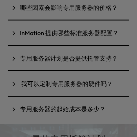
哪些因素会影响专用服务器的价格？
专用服务器的定价取决于硬件规格（CPU 内核、内存
和存储空间）、选择托管还是非托管主机，以及备份
InMotion 提供哪些标准服务器配置？
和安全等附加功能。您可以在
专用服务器定价页面
或
查看
专用托管计划
页面上查看全部选项。
InMotion 提供一系列选择，从配备 4 个 CPU 内核
和 16GB 内存的入门级计划，到配备 64 个内核和超
专用服务器计划是否提供托管支持？
过 1TB 内存的企业级服务器。如果企业不需要完全专
用的环境，也可以评估
VPS 托管解决方案
。
InMotion 提供托管和非托管专用服务器。托管服务
器包括设置、监控、备份和 24/7 全天候支持，而非托
我可以定制专用服务器的硬件吗？
管服务器则由您完全控制。了解
托管托管服务
的更多
优势。
当然可以。您可以调整内存、存储类型SSD 或
NVMe）、带宽和 IP 分配，以满足您的业务需求。对
专用服务器的起始成本是多少？
于机构或经销商而言，
经销商托管
计划的扩展能力为
管理多个客户提供了灵活性。
专用服务器的成本受硬件规格、性能需求和支持需求
的影响。当共享主机或VPS主机无法再满足流量需