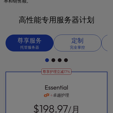
t
率和销售额。
e
i
n
高性能专用服务器计划
c
l
u
尊享服务
定制
d
e
托管服务器
完全掌控
s
a
n
a
尊享护理立减17%
c
c
e
Essential
s
s
卓越护理
i
$198.97
b
/月
i