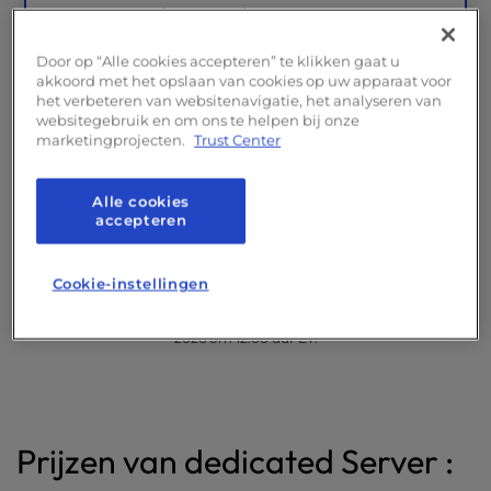
InMotion Solutions
Consulting - 1
uur per maand
(ter waarde van $ 48
Door op “Alle cookies accepteren” te klikken gaat u
per maand)
akkoord met het opslaan van cookies op uw apparaat voor
het verbeteren van websitenavigatie, het analyseren van
websitegebruik en om ons te helpen bij onze
marketingprojecten.
Trust Center
Alle cookies
accepteren
Cookie-instellingen
Alleen voor nieuwe klanten. Aanbieding geldig tot en met 1 september
2026 om 12.00 uur ET.
Prijzen van dedicated Server :