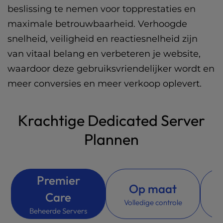
t
beslissing te nemen voor topprestaties en
e
i
maximale betrouwbaarheid. Verhoogde
n
snelheid, veiligheid en reactiesnelheid zijn
c
van vitaal belang en verbeteren je website,
l
u
waardoor deze gebruiksvriendelijker wordt en
d
meer conversies en meer verkoop oplevert.
e
s
a
Krachtige Dedicated Server
n
a
Plannen
c
c
e
s
Premier
I
Op maat
s
Care
i
Volledige controle
b
Beheerde Servers
K
i