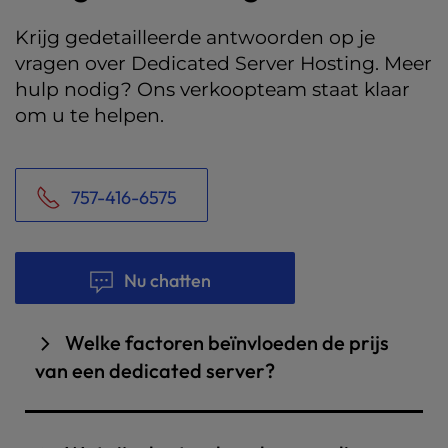
Krijg gedetailleerde antwoorden op je
vragen over Dedicated Server Hosting. Meer
hulp nodig? Ons verkoopteam staat klaar
om u te helpen.
757-416-6575
Nu chatten
Welke factoren beïnvloeden de prijs
van een dedicated server?
De prijs van server dedicated server hangt af
van de hardwarespecificaties (CPU cores, RAM