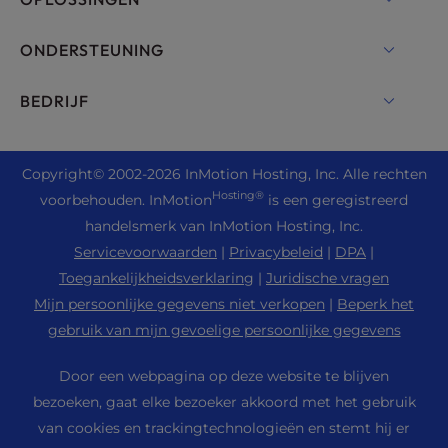
Dedicated Server Hosting
Backup Manager
cPanel Hosting
ONDERSTEUNING
Naakte metalen servers
Monarx Beveiliging
Drupal Hosting
Hostingoplossingen voor ondernemingen
Live chat
BEDRIJF
Professionele e-mail
eCommerce Hosting
Beheerde private cloud
+1 757 416 6575
Website Diensten
Over ons
Joomla Hosting
Reseller hosting
+44 2045 763722
Copyright
© 2002-2026
InMotion Hosting, Inc.
Alle rechten
WordPress Website bouwer
Locaties datacenters
Laravel Hosting
Hosting®
voorbehouden. InMotion
is een geregistreerd
Reseller VPS
Eersteklas ondersteuning
WebPro Dashboard
Datacentrum Los Angeles
handelsmerk van InMotion Hosting, Inc.
Linux Hosting
Prijzen
Ondersteuningscentrum
Servicevoorwaarden
|
Privacybeleid
|
DPA
|
Ashburn Datacentrum
Magento Hosting
Bronnen
Toegankelijkheidsverklaring
|
Juridische vragen
Datacenter Amsterdam
Minecraft server hosting
Mijn persoonlijke gegevens niet verkopen
|
Beperk het
Gemeenschapssteun
Druk op
gebruik van mijn gevoelige persoonlijke gegevens
PHP Hosting
WordPress Lesmateriaal
Carrière
PrestaShop Hosting
Door een webpagina op deze website te blijven
InMotion Oplossingen
Blog
bezoeken, gaat elke bezoeker akkoord met het gebruik
Ubuntu Hosting
Beheerde hosting
van cookies en trackingtechnologieën en stemt hij er
Affiliate Programma
WordPress