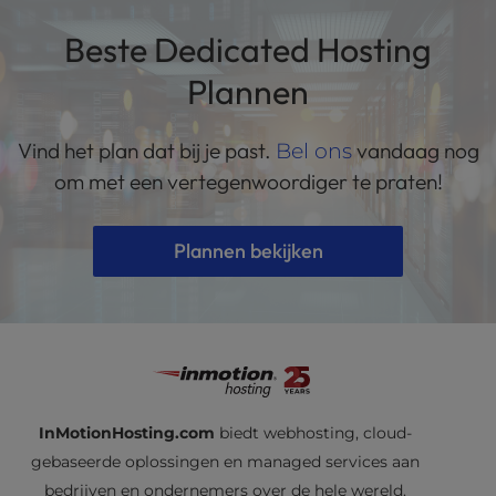
beheren van meerdere klanten.
hardware-specificaties, prestatie-eisen en
Beste Dedicated Hosting
ondersteuningsbehoeften. Bedrijven stappen
meestal over op een dedicated server shared
Plannen
of VPS-hosting niet meer genoeg is voor hun
verkeer, beveiligingseisen of aangepaste
Vind het plan dat bij je past.
Bel ons
vandaag nog
software zonder dat er prestatieproblemen
om met een vertegenwoordiger te praten!
ontstaan.
Plannen bekijken
InMotionHosting.com
biedt webhosting, cloud-
gebaseerde oplossingen en managed services aan
bedrijven en ondernemers over de hele wereld.