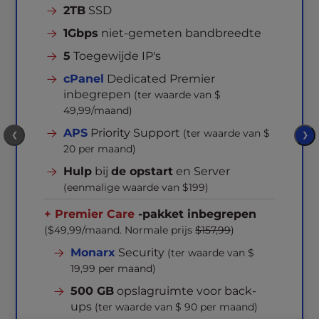
2TB
SSD
1Gbps
niet-gemeten bandbreedte
5
Toegewijde IP's
cPanel
Dedicated Premier
inbegrepen
(ter waarde van $
49,99/maand)
APS
Priority Support
(ter waarde van $
❮
❯
20 per maand)
Hulp
bij
de opstart
en Server
(eenmalige waarde van $199)
+ Premier Care
-pakket inbegrepen
($49,99/maand. Normale prijs
$157,99
)
Monarx
Security
(ter waarde van $
19,99 per maand)
500 GB
opslagruimte voor back-
ups
(ter waarde van $ 90 per maand)