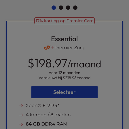
l
i
t
17% korting op Premier Care
y
s
y
Essential
s
Premier Zorg
t
e
$198.97
/maand
m
.
Voor 12 maanden
Vernieuwt bij
$218.98
/maand
Selecteer
Xeon® E-2134*
4 kernen / 8 draden
64 GB
DDR4 RAM