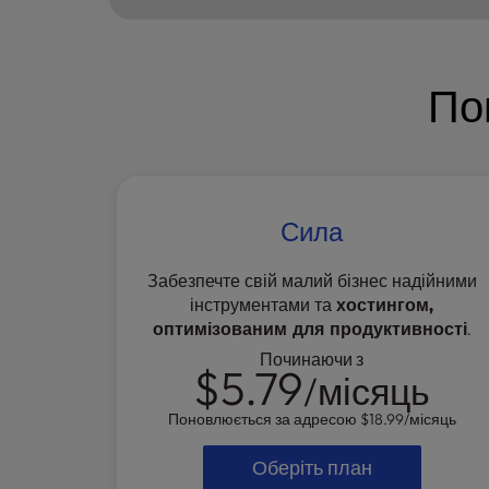
b
s
i
t
По
e
t
o
p
e
o
Сила
p
l
Забезпечте свій малий бізнес надійними
e
інструментами та
хостингом,
w
оптимізованим для продуктивності
.
i
Починаючи з
t
$5.79
/місяць
h
v
Поновлюється за адресою
$18.99
/місяць
i
s
Оберіть план
u