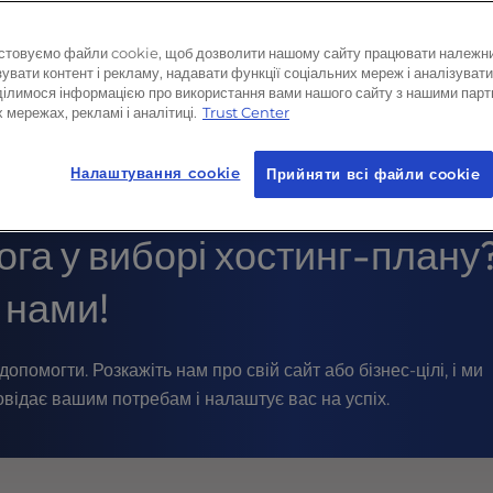
стовуємо файли cookie, щоб дозволити нашому сайту працювати належн
увати контент і рекламу, надавати функції соціальних мереж і аналізувати
ділимося інформацією про використання вами нашого сайту з нашими парт
 мережах, рекламі і аналітиці.
Trust Center
Налаштування cookie
Прийняти всі файли сookie
га у виборі хостинг-плану
 нами!
допомогти. Розкажіть нам про свій сайт або бізнес-цілі, і ми
овідає вашим потребам і налаштує вас на успіх.