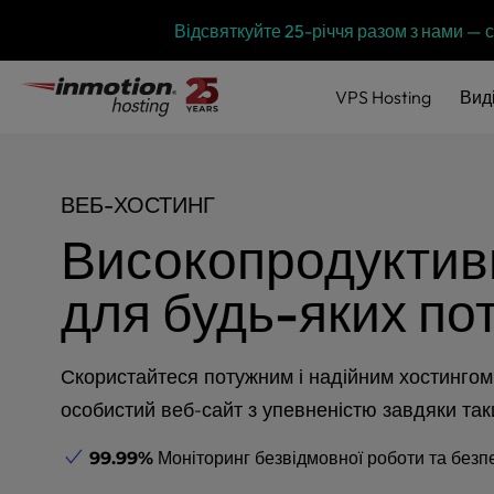
P
Перейти
Відсвяткуйте 25-річчя разом з нами —
l
до
e
змісту
a
VPS
Hosting
Вид
s
e
n
o
ВЕБ-ХОСТИНГ
t
e
Високопродуктивн
:
T
для будь-яких по
h
i
s
w
Скористайтеся потужним і надійним хостингом
e
особистий веб-сайт з упевненістю завдяки так
b
s
99.99%
Моніторинг безвідмовної роботи та безп
i