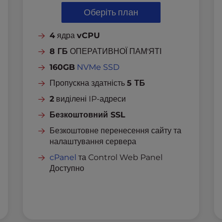
Оберіть план
4
ядра
vCPU
8 ГБ
ОПЕРАТИВНОЇ ПАМ'ЯТІ
160GB
NVMe SSD
Пропускна здатність
5 ТБ
2
виділені IP-адреси
Безкоштовний SSL
Безкоштовне перенесення сайту та
налаштування сервера
cPanel
та Control Web Panel
Доступно