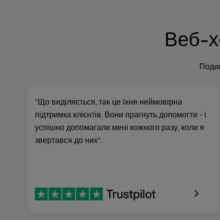
u
s
i
Веб-х
n
g
a
Подив
s
c
r
e
"Що виділяється, так це їхня неймовірна
e
підтримка клієнтів. Вони прагнуть допомогти - і
n
успішно допомагали мені кожного разу, коли я
r
звертався до них".
e
a
d
e
r
;
P
r