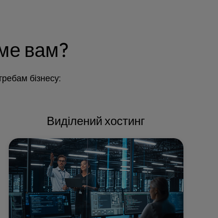
аме вам?
требам бізнесу:
Виділений хостинг