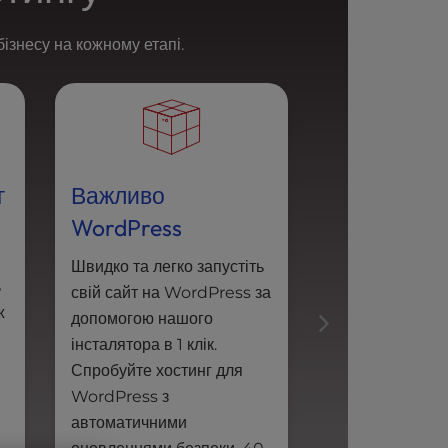
ізнесу на кожному етапі.
г
Важливо
Керував
WordPress
WordPress
Швидко та легко запустіть
Підвищіть швид
ь
свій сайт на WordPress за
роботи вашого
ж
допомогою нашого
важливого сай
інсталятора в 1 клік.
WordPress за
Спробуйте хостинг для
чудовій швидко
WordPress з
підтримці керо
автоматичними
хостингу для 