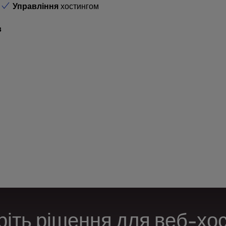
Управління
хостингом
в
іть рішення для веб-хо