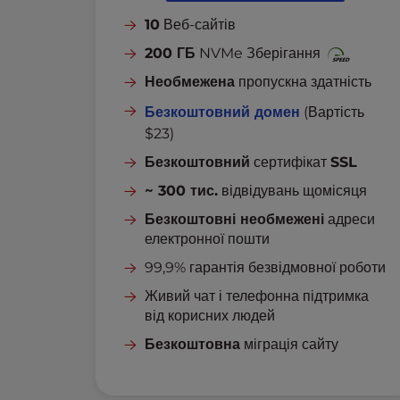
a
10
Веб-сайтів
l
d
200 ГБ
NVMe Зберігання
i
Необмежена
пропускна здатність
s
a
Безкоштовний домен
(Вартість
b
$23)
i
Безкоштовний
сертифікат
SSL
l
i
~ 300 тис.
відвідувань щомісяця
t
Безкоштовні необмежені
адреси
i
електронної пошти
e
99,9% гарантія безвідмовної роботи
s
w
Живий чат і телефонна підтримка
h
від корисних людей
o
Безкоштовна
міграція сайту
a
r
e