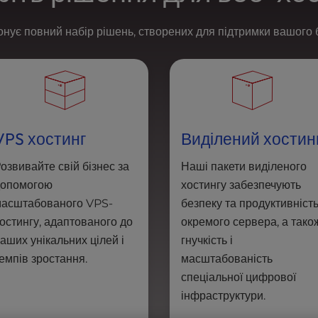
ує повний набір рішень, створених для підтримки вашого б
VPS хостинг
Виділений хостин
озвивайте свій бізнес за
Наші пакети виділеного
допомогою
хостингу забезпечують
асштабованого VPS-
безпеку та продуктивніст
остингу, адаптованого до
окремого сервера, а тако
аших унікальних цілей і
гнучкість і
емпів зростання.
масштабованість
спеціальної цифрової
інфраструктури.