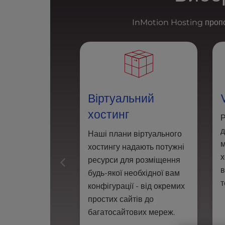
l
i
InMotion Hosting пропон
t
y
s
y
s
t
Віртуальний
e
m
хостинг
Р
.
P
Наші плани віртуального
r
м
хостингу надають потужні
e
х
ресурси для розміщення
s
в
будь-якої необхідної вам
s
т
C
конфігурації - від окремих
o
простих сайтів до
n
багатосайтових мереж.
t