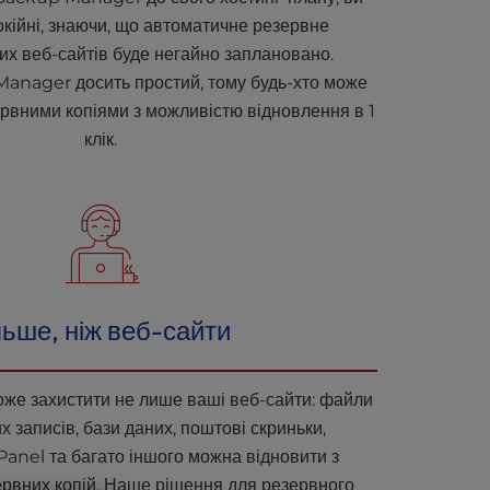
окійні, знаючи, що автоматичне резервне
х веб-сайтів буде негайно заплановано.
anager досить простий, тому будь-хто може
ервними копіями з можливістю відновлення в 1
клік.
льше, ніж веб-сайти
е захистити не лише ваші веб-сайти: файли
х записів, бази даних, поштові скриньки,
anel та багато іншого можна відновити з
рвних копій. Наше рішення для резервного