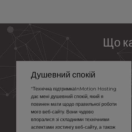
b
s
i
t
e
t
Що ка
o
p
e
o
p
l
Душевний спокій
e
w
"Технічна підтримкаInMotion Hosting
i
дає мені душевний спокій, який я
t
h
повинен мати щодо правильної роботи
v
мого веб-сайту. Вони чудово
i
впоралися зі складними технічними
s
аспектами хостингу веб-сайту, а також
u