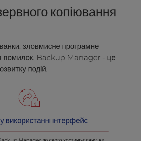
ервного копіювання
іванки: зловмисне програмне
ся помилок. Backup Manager - це
озвитку подій.
у використанні інтерфейс
Backup Manager до свого хостинг-плану, ви