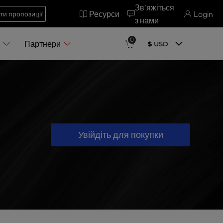
Зв'яжіться
Ресурси
Login
ти пропозиції
з нами
0
я
Партнери
$
USD
Увійдіть для покупки