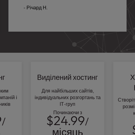
- Річард Н.
нг
Виділений хостинг
Х
оким
Для найбільших сайтів,
мпаній і
індивідуальних розгортань та
Створіт
ників
ІТ-груп
розм
Починаючи з
9
$24.99
/
/
ь
місяць