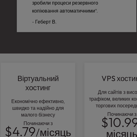
зробили процеси резервного
a
копіювання автоматичними".
l
d
- Геберт В.
i
s
a
b
i
l
i
t
Віртуальний
VPS хости
i
e
хостинг
s
Для сайтів з вис
w
трафіком, великих ко
Економічно ефективно,
h
торгових посеред
швидко та надійно для
o
Починаючи з
малого бізнесу
$10.9
a
Починаючи з
r
$4.79
/місяць
місяц
e