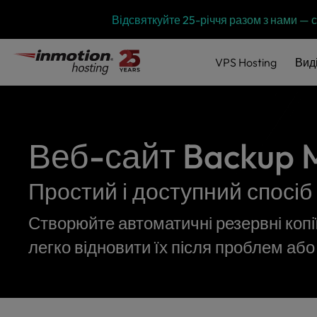
P
Перейти
Відсвяткуйте 25-річчя разом з нами —
l
до
e
змісту
a
VPS
Hosting
Вид
s
e
n
o
t
Веб-сайт Backup 
e
:
T
Простий і доступний спосіб
h
i
Створюйте автоматичні резервні копі
s
w
легко відновити їх після проблем або 
e
b
s
i