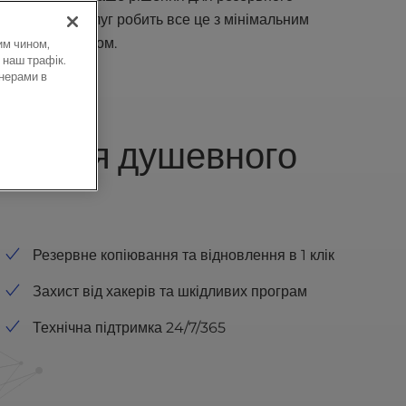
 спектром послуг робить все це з мінімальним
наглядом.
им чином,
 наш трафік.
нерами в
тів для душевного
Резервне копіювання та відновлення в 1 клік
Захист від хакерів та шкідливих програм
Технічна підтримка 24/7/365