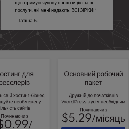
що отримую чудову пропозицію за всі
послуги, які мені надають. ВСІ ЗІРКИ!"
- Татіша Б.
остинг для
Основний робочий
реселерів
пакет
ь свій хостинг-бізнес,
Дружній до початківців
іщуйте необмежену
WordPress з усім необхідним
кількість сайтів
Починаючи з
$5.29
/місяць
Починаючи з
$0.99
/