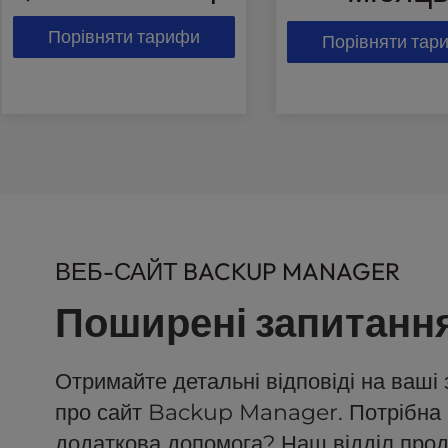
u
s
Порівняти тарифи
Порівняти тар
i
n
g
a
s
c
r
e
e
n
ВЕБ-САЙТ BACKUP MANAGER
r
e
Поширені запитанн
a
d
e
Отримайте детальні відповіді на ваші
r
;
про сайт Backup Manager. Потрібна
P
додаткова допомога? Наш відділ про
r