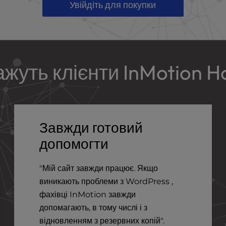
Увійдіть для покупки
жуть клієнти InMotion H
Завжди готовий
допомогти
"Мій сайт завжди працює. Якщо
виникають проблеми з WordPress ,
фахівці InMotion завжди
допомагають, в тому числі і з
відновленням з резервних копій".