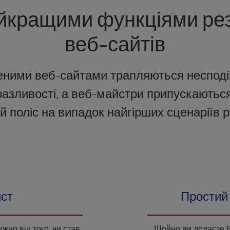
йкращими функціями рез
веб-сайтів
леними веб-сайтами трапляються неспод
разливості, а веб-майстри припускають
 поліс на випадок найгірших сценаріїв р
ист
Простий 
жно від того, чи став
Щойно ви додасте 