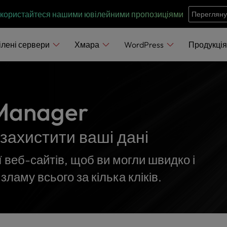
e
n
 скористайтеся нашими ювілейними пропозиціями
Перегляну
r
e
ілені сервери
Хмара
WordPress
Продукці
a
d
e
r
Manager
s
 захистити ваші дані
ї веб-сайтів, щоб ви могли швидко і
зламу всього за кілька кліків.