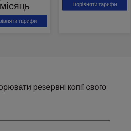
місяць
Порівняти тарифи
рівняти тарифи
рювати резервні копії свого
истом для вашого сайту. Вони є критично важливим
и вам відновити ваш веб-сайт, коли всі інші
, резервні копії можуть врятувати життя. Подібно