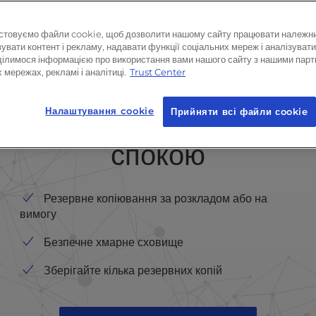
ередньо з командного
копіювання з повним
стовуємо файли cookie, щоб дозволити нашому сайту працювати належн
увати контент і рекламу, надавати функції соціальних мереж і аналізувати
ділимося інформацією про використання вами нашого сайту з нашими парт
 мережах, рекламі і аналітиці.
Trust Center
вне копіювання веб-сай
Налаштування cookie
Прийняти всі файли сookie
спокою
Резервне копіювання за розкладом або на
вимогу
Безпечне хмарне сховище
Зберігайте кілька резервних копій