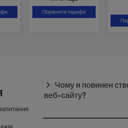
ифи
Порівняти тарифи
По
Чому я повинен ство
я
веб-сайту?
 запитання
Резервні копії веб-сайту слугують зах
елементом безпеки, який може допомогт
ресурси вийдуть з ладу. Коротше кажучи
дажів