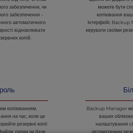
ого забезпечення, чи
можете бути сп
ого забезпечення -
копіювання ваши
ного автоматичного
Інтерфейс Backup M
ідності відновлювати
керувати своїми рез
зервних копій.
троль
Бі
им копіюванням,
Backup Manager мож
ння на час, коли це
ваших облікови
орюйте резервні копії
налаштування cP
файли, папки чи бази
автоматичних резе