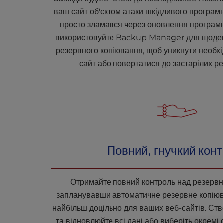
l
ваш сайт об'єктом атаки шкідливого програмн
i
просто зламався через оновлення програмн
t
використовуйте Backup Manager для щоден
y
резервного копіювання, щоб уникнути необх
s
y
сайт або повертатися до застарілих ре
s
t
e
m
.
P
r
Повний, гнучкий кон
e
s
s
Отримайте повний контроль над резервн
C
o
запланувавши автоматичне резервне копіюва
n
найбільш доцільно для ваших веб-сайтів. Ств
t
та відновлюйте всі дані або виберіть окремі 