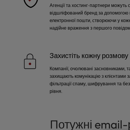
l
Агенції та хостинг-партнери можуть
i
відшліфований бренд за допомогою 
t
електронної пошти, створюючи у кожн
y
надійне враження з першого повідо
s
y
s
t
Захистіть кожну розмову
e
m
.
Компанії, очолювані засновниками, т
P
захищають комунікацію з клієнтами 
r
фільтрації спаму, шифрування та бе
e
рівня.
s
s
C
o
n
Потужні email-
t