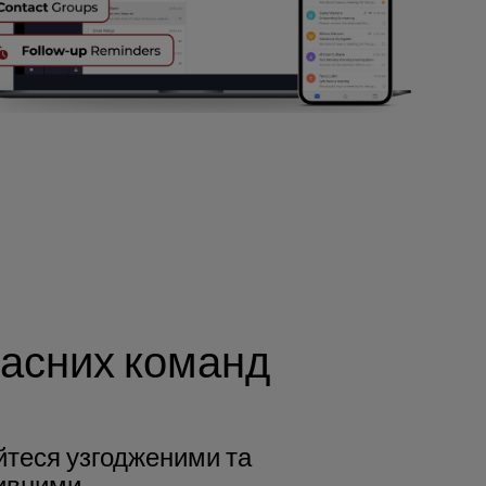
часних команд
теся узгодженими та
ивними