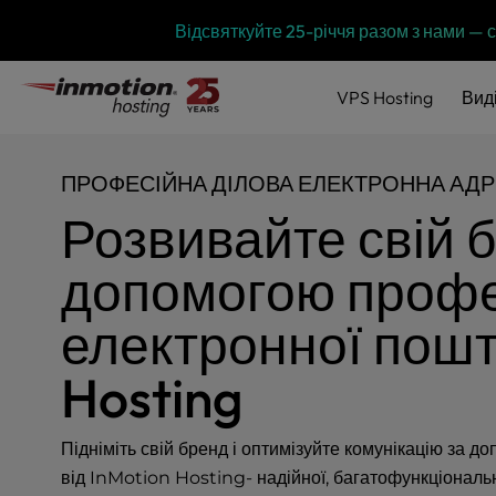
P
Перейти
Відсвяткуйте 25-річчя разом з нами —
l
до
e
змісту
a
VPS
Hosting
Вид
s
e
n
ПРОФЕСІЙНА ДІЛОВА ЕЛЕКТРОННА АД
o
t
Розвивайте свій б
e
:
допомогою профе
T
h
електронної пошт
i
s
Hosting
w
e
b
Підніміть свій бренд і оптимізуйте комунікацію за 
s
i
від InMotion Hosting- надійної, багатофункціональ