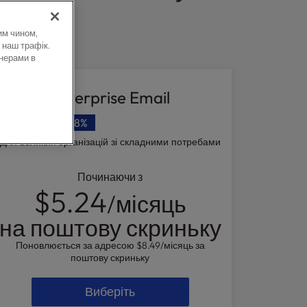
им чином,
 наш трафік.
нерами в
Enterprise Email
Ти врятувала.
38%
Для великих організацій зі складними потребами
Починаючи з
$5.24
/місяць
на поштову скриньку
Поновлюється за адресою
$8.49
/місяць за
поштову скриньку
Виберіть