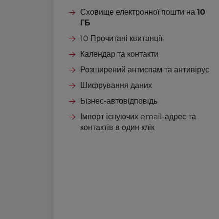
b
s
Сховище електронної пошти на
10
i
ГБ
t
10 Прочитані квитанції
e
t
Календар та контакти
o
Розширений антиспам та антивірус
p
Шифрування даних
e
o
Бізнес-автовідповідь
p
Імпорт існуючих email-адрес та
l
контактів в один клік
e
w
i
t
h
v
i
s
u