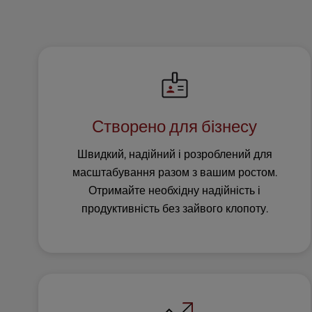
u
s
i
n
g
a
s
c
Створено для бізнесу
r
e
Швидкий, надійний і розроблений для
e
масштабування разом з вашим ростом.
n
r
Отримайте необхідну надійність і
e
продуктивність без зайвого клопоту.
a
d
e
r
;
P
r