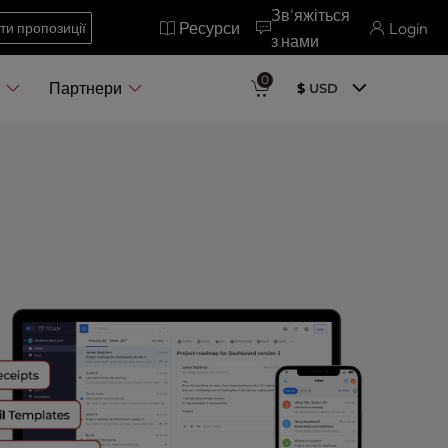
Зв'яжіться
Ресурси
Login
ти пропозиції
з нами
0
я
Партнери
$
USD