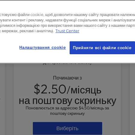
1 Рік
1 Місяць
стовуємо файли cookie, щоб дозволити нашому сайту працювати належн
увати контент і рекламу, надавати функції соціальних мереж і аналізувати
ділимося інформацією про використання вами нашого сайту з нашими парт
 мережах, рекламі і аналітиці.
Trust Center
Business Email
Налаштування cookie
Прийняти всі файли сookie
Ти врятувала.
44%
Для зростаючого бізнесу
Починаючи з
$2.50
/місяць
у
на поштову скриньку
Поновлюється за адресою
$4.50
/місяць за
поштову скриньку
Виберіть