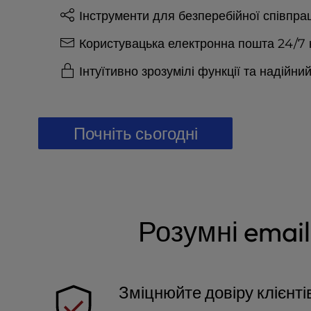
t
Інструменти для безперебійної співпрац
e
i
Користувацька електронна пошта 24/7
n
c
Інтуїтивно зрозумілі функції та надійни
l
u
d
e
Почніть сьогодні
s
a
n
a
c
c
Розумні emai
e
s
s
i
Зміцнюйте довіру клієнті
b
i