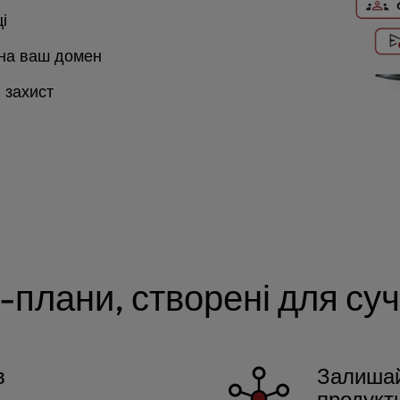
і
 на ваш домен
й захист
l-плани, створені для су
в
Залишай
продукт