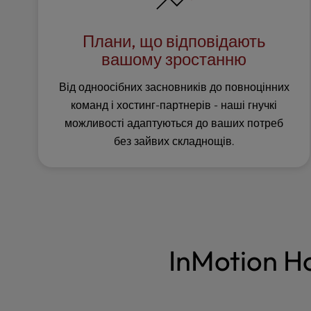
e
s
Плани, що відповідають
s
вашому зростанню
C
o
Від одноосібних засновників до повноцінних
n
команд і хостинг-партнерів - наші гнучкі
t
r
можливості адаптуються до ваших потреб
o
без зайвих складнощів.
l
-
F
1
0
t
o
InMotion Ho
o
p
e
n