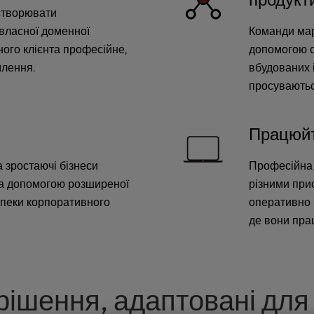
 створювати
власної доменної
Команди мар
ого клієнта професійне,
допомогою с
млення.
вбудованих і
просуваютьс
Працюйт
а зростаючі бізнеси
Професійна 
за допомогою розширеної
різними при
зпеки корпоративного
оперативно р
де вони пра
рішення, адаптовані для