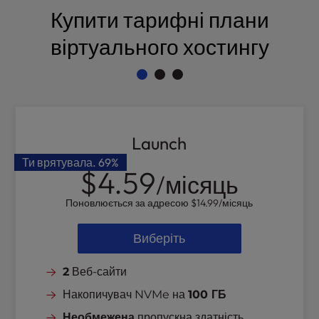
l
Купити тарифні плани
i
віртуального хостингу
t
y
s
y
s
t
e
Launch
m
Ти врятувала.
69%
.
$4.59
/місяць
Поновлюється за адресою
$14.99
/місяць
Виберіть
2
Веб-сайти
Накопичувач NVMe на
100 ГБ
Необмежена
пропускна здатність