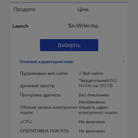
Продукти:
Ціна:
Launch
$4.59
/місяць
Виберіть
Основні характеристики
Підтримувані веб-сайти
2 Веб-сайти
ТвердотільнийSSD
Дисковий простір
NVMe на 100 ГБ
Пропускна здатність
Без лічильника
Необмежена
Облікові записи електронної
кількість адрес
пошти
електронної пошти
vCPU
Не включено
ОПЕРАТИВНА ПАМ'ЯТЬ
Не включено