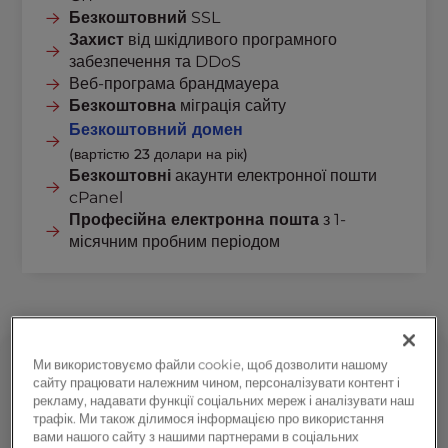
Безкоштовний
SSL
Захист
від шкідливого програмного
забезпечення та DDoS
Веб-програма брандмауера
Безкоштовна
міграція сайту
Безкоштовний домен
(вартістю 23 долари на рік)
Безкоштовні
акаунти електронної пошти
cPanel
Професійна електронна пошта
з 1-
місячним пробним періодом
Ми використовуємо файли cookie, щоб дозволити нашому
24/7 Відзначена нагородами служба підтримки
сайту працювати належним чином, персоналізувати контент і
рекламу, надавати функції соціальних мереж і аналізувати наш
трафік. Ми також ділимося інформацією про використання
вами нашого сайту з нашими партнерами в соціальних