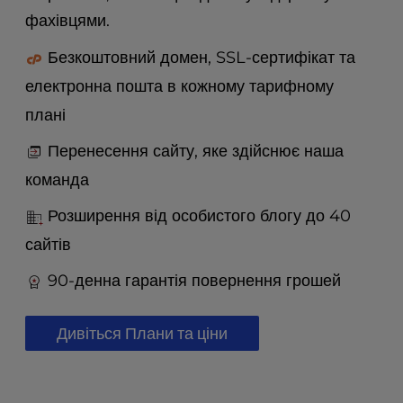
t
фахівцями.
e
i
Безкоштовний домен, SSL-сертифікат та
n
c
електронна пошта в кожному тарифному
l
плані
u
d
Перенесення сайту, яке здійснює наша
e
команда
s
a
Розширення від особистого блогу до 40
n
a
сайтів
c
c
90-денна гарантія повернення грошей
e
s
Дивіться Плани та ціни
s
i
b
i