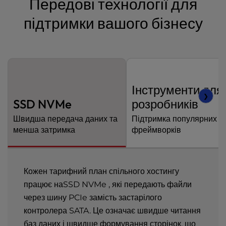
Передові технології для
підтримки вашого бізнесу
Інструменти для
❯
SSD NVMe
розробників
Швидша передача даних та
Підтримка популярних в
менша затримка
фреймворків
Кожен тарифний план спільного хостингу
працює наSSD NVMe , які передають файли
через шину PCIe замість застарілого
контролера SATA. Це означає швидше читання
баз даних і швидше формування сторінок, що