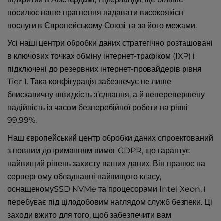
посилює наше прагнення надавати високоякісні
послуги в Європейському Союзі та за його межами.
Усі наші центри обробки даних стратегічно розташовані
в ключових точках обміну інтернет-трафіком (IXP) і
підключені до резервних інтернет-провайдерів рівня
Tier 1. Така конфігурація забезпечує не лише
блискавичну швидкість з’єднання, а й неперевершену
надійність із часом безперебійної роботи на рівні
99,99%.
Наш європейський центр обробки даних спроектований
з повним дотриманням вимог GDPR, що гарантує
найвищий рівень захисту ваших даних. Він працює на
серверному обладнанні найвищого класу,
оснащеномуSSD NVMe та процесорами Intel Xeon, і
перебуває під цілодобовим наглядом служб безпеки. Ці
заходи вжито для того, щоб забезпечити вам