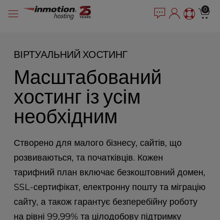
P
Перейти
e
0
l
a
до
e
d
змісту
e
a
r
s
ВІРТУАЛЬНИЙ ХОСТИНГ
s
e
Масштабований
n
o
хостинг із усім
t
e
необхідним
:
T
h
Створено для малого бізнесу, сайтів, що
i
s
розвиваються, та початківців. Кожен
w
тарифний план включає безкоштовний домен,
e
SSL-сертифікат, електронну пошту та міграцію
b
s
сайту, а також гарантує безперебійну роботу
i
на рівні 99,99% та цілодобову підтримку