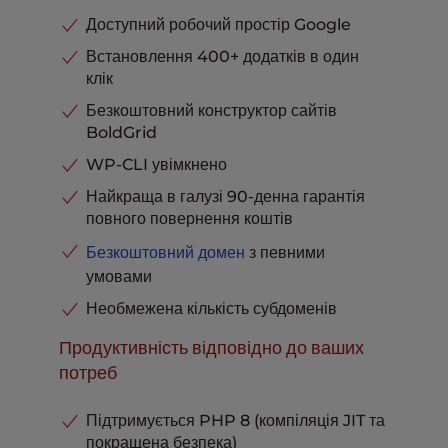
пошти
пошти
Готовність до електронної
Доступний робочий простір Google
комерції
Включено
vCPU
2
Встановлення 400+ додатків в один
Підтримка на професійному рівні
Включено
ОПЕРАТИВНА ПАМ'ЯТЬ
4 ГБ
клік
Розширене кешування
Включено
Виділена IP-адреса
Включено
Безкоштовний конструктор сайтів
Припарковані домени
Необмежена
Перенесення сайту без простоїв
Доступно
BoldGrid
Бази даних MySQL та
20X UltraStack
PostgreSQL
WP-CLI увімкнено
Необмежена
UltraStack Оптимізована
Швидкість та
продуктивність
продуктивність
Зберігання електронних листів у
Найкраща в галузі 90-денна гарантія
папці "Вхідні
10 ГБ
Готовність до електронної
повного повернення коштів
комерції
Включено
Телефонна, чат і тікет-підтримка
Включено
Безкоштовний домен
з певними
Підтримка на професійному рівні
Включено
умовами
Розширене кешування
Включено
Необмежена кількість субдоменів
Припарковані домени
Необмежена
Бази даних MySQL та
Продуктивність відповідно до ваших
PostgreSQL
Необмежена
потреб
Зберігання електронних листів у
папці "Вхідні
20 ГБ
Підтримується PHP 8 (компіляція JIT та
Телефонна, чат і тікет-підтримка
Включено
покращена безпека)