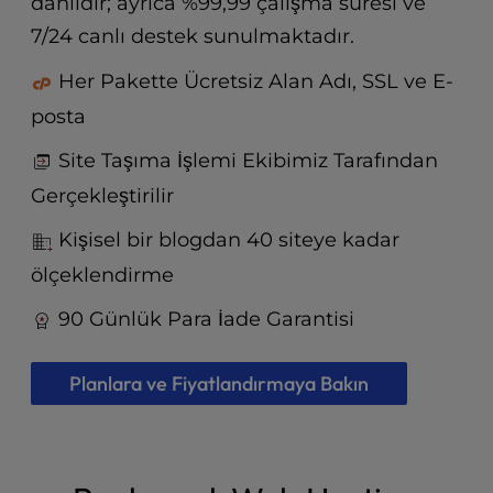
dahildir; ayrıca %99,99 çalışma süresi ve
t
e
7/24 canlı destek sunulmaktadır.
i
n
Her Pakette Ücretsiz Alan Adı, SSL ve E-
c
posta
l
u
Site Taşıma İşlemi Ekibimiz Tarafından
d
Gerçekleştirilir
e
s
Kişisel bir blogdan 40 siteye kadar
a
n
ölçeklendirme
a
c
90 Günlük Para İade Garantisi
c
e
Planlara ve Fiyatlandırmaya Bakın
s
s
i
b
i