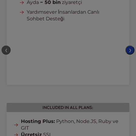
Ayda
~ 50 bin
ziyaretçi
Yardımsever İnsanlardan Canlı
Sohbet Desteği
❮
❯
INCLUDED IN ALL PLANS:
Hosting Plus:
Python, Node.JS, Ruby ve
GIT
Ücretsiz
SSL