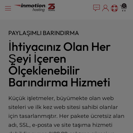
P
İçeriğe
e
0
l
a
geç
e
d
e
a
r
s
PAYLAŞIMLI BARINDIRMA
s
e
İhtiyacınız Olan Her
n
o
Şeyi İçeren
t
e
Ölçeklenebilir
:
T
Barındırma Hizmeti
h
i
s
Küçük işletmeler, büyümekte olan web
w
siteleri ve ilk kez web sitesi sahibi olanlar
e
b
için tasarlanmıştır. Her pakete ücretsiz alan
s
adı, SSL, e-posta ve site taşıma hizmeti
i