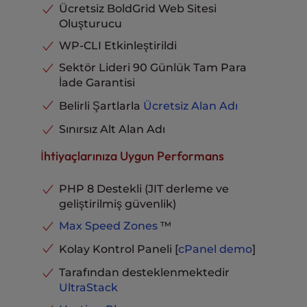
MySQL & PostgreSQL
Ücretsiz BoldGrid Web Sitesi
Kesintisiz Web Sitesi Geçişi
Mevcut
Veritabanları
Sınırsız
Oluşturucu
UltraStack Optimize Edilmiş
20X UltraStack Hız
Gelen Kutusu Başına E-posta
Performans
ve Performans
Depolama
10 GB
WP-CLI Etkinleştirildi
e-Ticarete Hazır
Dahil
Telefon, Sohbet ve Bilet Desteği
Dahil
Sektör Lideri 90 Günlük Tam Para
Profesyonel Seviye Destek
Dahil
İade Garantisi
Gelişmiş Önbellekleme
Dahil
Belirli Şartlarla
Ücretsiz Alan Adı
Park Edilmiş Alan Adları
Sınırsız
Sınırsız Alt Alan Adı
MySQL & PostgreSQL
Veritabanları
Sınırsız
İhtiyaçlarınıza Uygun Performans
Gelen Kutusu Başına E-posta
Depolama
20 GB
PHP 8 Destekli (JIT derleme ve
Telefon, Sohbet ve Bilet Desteği
Dahil
geliştirilmiş güvenlik)
Max Speed Zones
™
Kolay Kontrol Paneli [
cPanel
demo
]
Tarafından desteklenmektedir
UltraStack