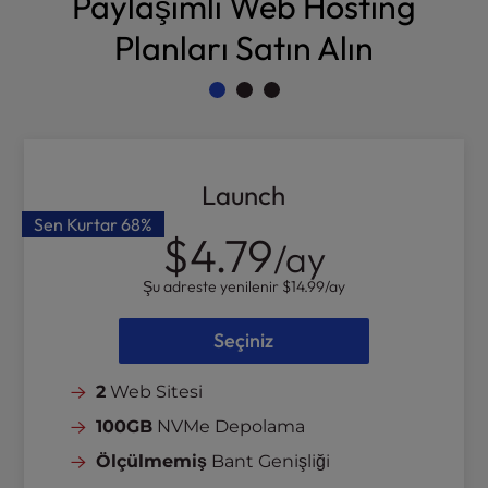
Paylaşımlı Web Hosting
l
Planları Satın Alın
i
t
y
s
y
s
t
Launch
e
Sen Kurtar
68%
m
$4.79
/ay
.
Şu adreste yenilenir
$14.99
/ay
Seçiniz
2
Web Sitesi
100GB
NVMe Depolama
Ölçülmemiş
Bant Genişliği