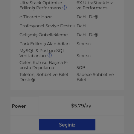
UltraStack Optimize
6X UltraStack Hız
Edilmiş Performans
ve Performans
e-Ticarete Hazır
Dahil Değil
Profesyonel Seviye Destek
Dahil
Gelişmiş Önbellekleme
Dahil Değil
Park Edilmiş Alan Adları
Sınırsız
MySQL & PostgreSQL
Veritabanları
Sınırsız
Gelen Kutusu Başına E-
posta Depolama
5GB
Telefon, Sohbet ve Bilet
Sadece Sohbet ve
Desteği
Bilet
Power
$5.79
/ay
Seçiniz