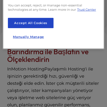
90 Günlük Para İade Garantisi
You can accept, reject, or manage non-essential
technologies at any time. Learn more in our
Trust Center
Modern Web Uygulamaları için Destek
Accept All Cookies
Manually Manage
Güvenilir Paylaşımlı
Barındırma ile Başlatın ve
Ölçeklendirin
InMotion HostingPaylaşımlı Hosting'i ile
işinizin gerektirdiği hızı, güvenliği ve
desteği elde edin. İster çok müşterili siteler
çalıştırıyor, ister kampanyaları yönetiyor
veya işletme web sitelerine güç veriyor
olun, planlarımız güvenilir performans,